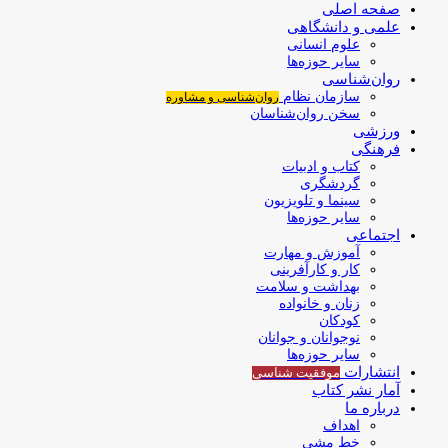
صفحه اصلی
علمی و دانشگاهی
علوم انسانی
سایر حوزه‌ها
روان‌شناسی
سازمان نظام
روان‌شناسی و مشاوره
سخن روان‌شناسان
ورزشی
فرهنگی
کتاب و ادبیات
گردشگری
سینما و تلویزیون
سایر حوزه‌ها
اجتماعی
آموزش و مهارت
کار و کارآفرینی
بهداشت و سلامت
زنان و خانواده
کودکان
نوجوانان و جوانان
سایر حوزه‌ها
انتشارات
موفقیت‌ شناسی
آمار نشر کتاب
درباره ما
اهداف
خط مشی