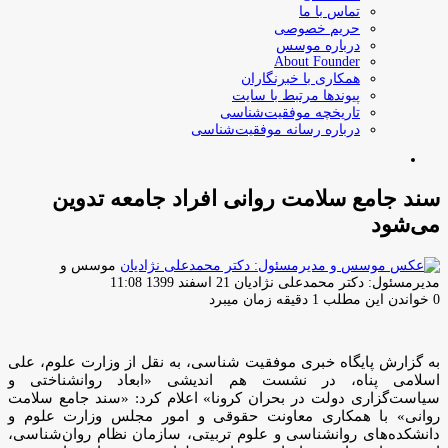
تماس با ما
حریم خصوصی
درباره موسس
About Founder
همکاری با خبرنگاران
پیوندها مرتبط با سایت
تاریخچه موفقیت‌شناسی
درباره رسانه موفقیت‌شناسی
جستجو
برای
سند جامع سلامت روانی افراد جامعه تدوین
می‌شود
موسس و
ارسال
مدیرمسئول: دکتر محمدعلی نژادیان
21 اسفند 1399 11:08
ایمیل
0
خواندن این مطلب 1 دقیقه زمان میبرد
به گزارش پایگاه خبری موفقیت شناسی، به نقل از وزارت علوم، علی
اسلامی پناه، در نشست هم اندیشی «ابعاد روانشناختی و
سیاست‌گزاری دولت در بحران کرونا» اعلام کرد: «سند جامع سلامت
روانی» با همکاری معاونت حقوقی و امور مجلس وزارت علوم و
دانشکده‌های روانشناسی و علوم تربیتی، سازمان نظام روان‌شناسی،