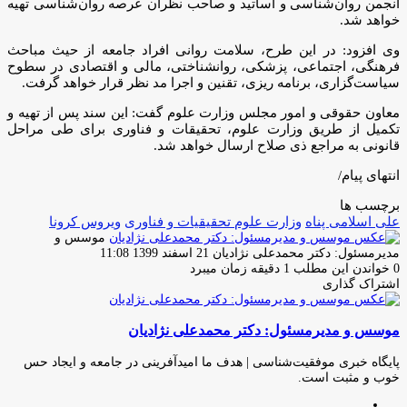
انجمن روان‌شناسی و اساتید و صاحب نظران عرصه روان‌شناسی تهیه
خواهد شد.
وی افزود: در این طرح، سلامت روانی افراد جامعه از حیث مباحث
فرهنگی، اجتماعی، پزشکی، روانشناختی، مالی و اقتصادی در سطوح
سیاست‌گزاری، برنامه ریزی، تقنین و اجرا مد نظر قرار خواهد گرفت.
معاون حقوقی و امور مجلس وزارت علوم گفت: این سند پس از تهیه و
تکمیل از طریق وزارت علوم، تحقیقات و فناوری برای طی مراحل
قانونی به مراجع ذی صلاح ارسال خواهد شد.
انتهای پیام/
برچسب ها
علی اسلامی پناه
وزارت علوم تحقیقیات و فناوری
ویروس کرونا
موسس و
ارسال
مدیرمسئول: دکتر محمدعلی نژادیان
21 اسفند 1399 11:08
ایمیل
0
خواندن این مطلب 1 دقیقه زمان میبرد
اشتراک گذاری
چاپ
فیس
توئیتر
واتس
تلگرام
لینکدین
اشتراک
(X)
آپ
بوک
گذاری
موسس و مدیرمسئول: دکتر محمدعلی نژادیان
از
طریق
ایمیل
پایگاه خبری موفقیت‌شناسی | هدف ما امیدآفرینی در جامعه و ایجاد حس
خوب و مثبت است.
وبسایت