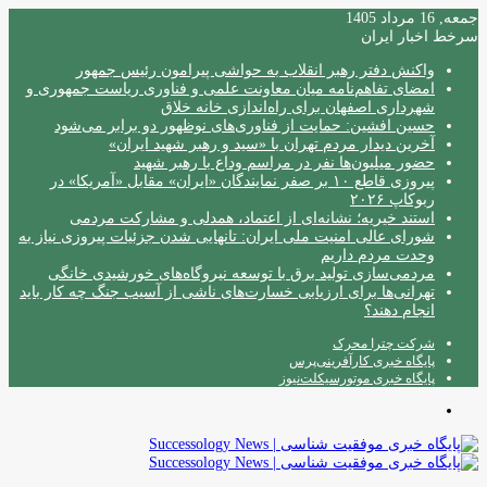
جمعه, 16 مرداد 1405
سرخط اخبار ایران
واکنش دفتر رهبر انقلاب به حواشی پیرامون رئیس جمهور
امضای تفاهم‌نامه میان معاونت علمی و فناوری ریاست جمهوری و
شهرداری اصفهان برای راه‌اندازی خانه خلاق
حسین افشین: حمایت از فناوری‌های نوظهور دو برابر می‌شود
آخرین دیدار مردم تهران با «سید و رهبر شهید ایران»
حضور میلیون‌ها نفر در مراسم وداع با رهبر شهید
پیروزی قاطع ۱۰ بر صفر نمایندگان «ایران» مقابل «آمریکا» در
ربوکاپ ۲۰۲۶
استند خیریه؛ نشانه‌ای از اعتماد، همدلی و مشارکت مردمی
شورای عالی امنیت ملی ایران: تانهایی شدن جزئیات پیروزی نیاز به
وحدت مردم داریم
مردمی‌سازی تولید برق با توسعه نیروگاه‌های خورشیدی خانگی
تهرانی‌ها برای ارزیابی خسارت‌های ناشی از آسیب جنگ چه کار باید
انجام دهند؟
شرکت چترا محرک
پایگاه خبری کارآفرینی‌پرس
پایگاه خبری موتورسیکلت‌نیوز
منو