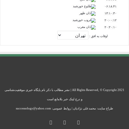
طلوع خورشید
۰۶:۱۸:۴۱
اذان ظهر
۱۳:۱۰:۳۰
غروب خورشید
۲۰:۰۰:۱۲
اذان مغرب
۲۰:۲۰:۱۰
اوقات به افق :
All Rights Reserved, © Copyright 2021 | نشر مطالب با ذکر نام پایگاه خبری موفقیت‌شناسی
و درج لینک خبر بلامانع است
طراح سایت: محمدعلی نژادیان | روابط عمومی: successology@yahoo.com
اینستاگرام
تلگرام
خوراک