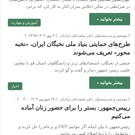
در شرایطی در سالن اجلاس سران آغاز به کار کرد که برخی…
بیشتر بخوانید »
آموزش و مهارت
موسس و مدیرمسئول: دکتر محمدعلی نژادیان
۴ مهر ۱۴۰۳ ۲۳:۴۵
۰
طرح‌های حمایتی بنیاد ملی نخبگان ایران، «نخبه
‌محور» تعریف می‌شوند
جمعی از نخبگان، استعدادهای برتر و دانشگاهیان استان قم با معاون
علمی رییس جمهور دیدار و گفت و گو کردند.…
بیشتر بخوانید »
اخبار
موسس و مدیرمسئول: دکتر محمدعلی نژادیان
۲۷ شهریور ۱۴۰۳ ۰۳:۰۰
۰
رییس‌جمهور: بستر را برای حضور زنان آماده
می‌کنیم
رئیس‌جمهور با بیان اینکه اگر بتوانیم FATF و برجام را حل کرده و
روابط‌مان را با دنیا اصلاح کنیم، می‌توانیم…