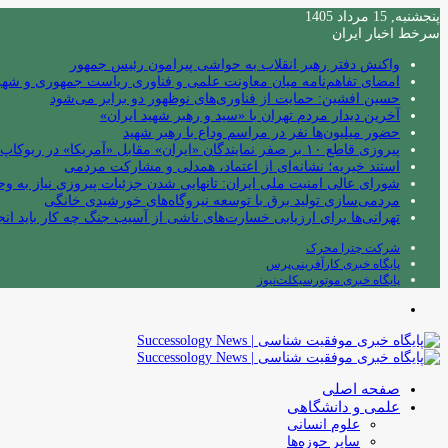
پنجشنبه, 15 مرداد 1405
سرخط اخبار ایران
واکنش دفتر رهبر انقلاب به حواشی پیرامون رئیس جمهور
امضای تفاهم‌نامه میان معاونت علمی و فناوری ریاست جمهوری و شهردا
حسین افشین: حمایت از فناوری‌های نوظهور دو برابر می‌شود
آخرین دیدار مردم تهران با «سید و رهبر شهید ایران»
حضور میلیون‌ها نفر در مراسم وداع با رهبر شهید
پیروزی قاطع ۱۰ بر صفر نمایندگان «ایران» مقابل «آمریکا» در ربوکاپ ۲۰۲۶
استند خیریه؛ نشانه‌ای از اعتماد، همدلی و مشارکت مردمی
شورای عالی امنیت ملی ایران: تانهایی شدن جزئیات پیروزی نیاز به و
مردمی‌سازی تولید برق با توسعه نیروگاه‌های خورشیدی خانگی
تهرانی‌ها برای ارزیابی خسارت‌های ناشی از آسیب جنگ چه کار باید انج
شرکت چترا محرک
پایگاه خبری کارآفرینی‌پرس
پایگاه خبری موتورسیکلت‌نیوز
منو
صفحه اصلی
علمی و دانشگاهی
علوم انسانی
سایر حوزه‌ها