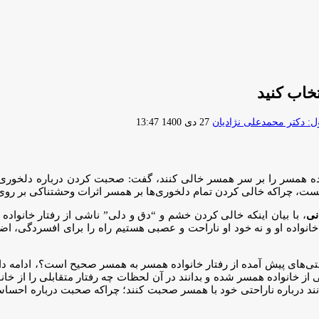
خاب کنید
ارسال
 دکتر محمدعلی نژادیان
27 دی 1400 13:47
ایمیل
واده همسر را بر سر همسر خالی کنند، گفت: صحبت کردن درباره دلخوری‌
یست، چراکه خالی کردن تمام دلخوری‌ها بر همسر اثرات وحشتناکی بر رو
نی
، با بیان اینکه خالی کردن خشم و “دق و دلی” ناشی از رفتار خانواده
از خانواده او و نه خود او ناراحت و عصبی هستیم راه را برای افسردگی
حتی‌های پیش آمده از رفتار خانواده همسر به همسر صحیح است؟، ادامه داد: 
 از خانواده همسر شده و بدانند در آن لحظات چه رفتار متقابلی را از خانو
وانند درباره ناراحتی خود با همسر صحبت کنند؛ چراکه صحبت درباره احساس