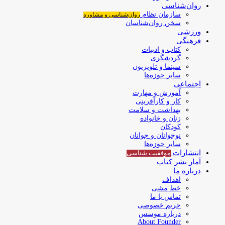
روان‌شناسی
سازمان نظام
روان‌شناسی و مشاوره
سخن روان‌شناسان
ورزشی
فرهنگی
کتاب و ادبیات
گردشگری
سینما و تلویزیون
سایر حوزه‌ها
اجتماعی
آموزش و مهارت
کار و کارآفرینی
بهداشت و سلامت
زنان و خانواده
کودکان
نوجوانان و جوانان
سایر حوزه‌ها
انتشارات
موفقیت‌ شناسی
آمار نشر کتاب
درباره ما
اهداف
خط مشی
تماس با ما
حریم خصوصی
درباره موسس
About Founder