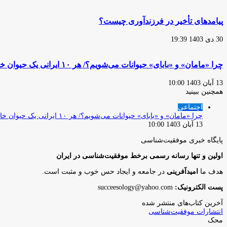
پیامدهای تأخیر در فرزندآوری چیست؟
30 دی 1403 19:39
چرا «مامان» و «بابای» حیوانات می‌شویم؟/ هر ۱۰ ایرانی یک حیوان خانگی دارد
13 آبان 1403 10:00
همچنین ببینید
بستن
اجتماعی
چرا «مامان» و «بابای» حیوانات می‌شویم؟/ هر ۱۰ ایرانی یک حیوان خانگی دارد
13 آبان 1403 10:00
پایگاه‌ خبری موفقیت‌شناسی
اولین و تنها رسانه رسمی برخط موفقیت‌شناسی در ایران
هدف ما
امیدآفرینی
در جامعه و ایجاد حس خوب و مثبت است.
پست الکترونیک:
succeesology@yahoo.com
آخرین کتاب‌های منتشر شده
انتشارات موفقیت‌شناسی
محک