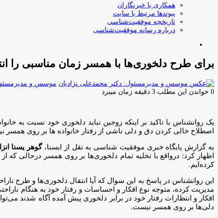
همکاری با خبرنگاران
پیوندها مرتبط با سایت
تاریخچه موفقیت‌شناسی
درباره رسانه موفقیت‌شناسی
جستجو
برای
برای طرح دلخوری‌ها با همسر زمان مناسبی را انت
موسس و مدیرمسئول:
0
خواندن این مطلب 3 دقیقه زمان میبرد
یک روانشناس با تاکید بر اینکه زوجین نباید دلخوری خود نسبت به خان
اصطلاح خالی کردن دق و دلی ناشی از رفتار خانواده ها بر روی همسر ن
به گزارش پایگاه خبری موفقیت شناسی به نقل از ایسنا،
گوهر یسنا انزا
اظهار کرد: درواقع با تخلیه تمام دلخوری‌ها بر روی همسر درحالی که 
کرده‌ایم.
این روانشناس در پاسخ به این سوال که آیا انتقال دلخوری‌ها و طرح نارا
مدیریت کرده، متوجه نوع افکار و احساسات و رفتار خود به هنگام ناراحتی
افکار و انتظارات رفتار خود در برابر دلخوری پیش آمده آگاه شدند می‌ت
دلی‌ها بر روی همسر نیست.