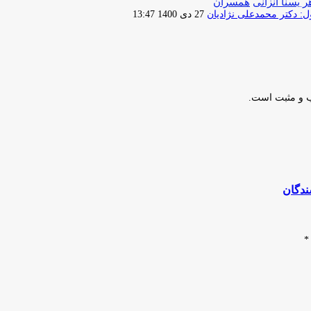
ر یسنا انزانی
همسران
ارسال
 دکتر محمدعلی نژادیان
27 دی 1400 13:47
ایمیل
ب و مثبت است.
ندگان
*