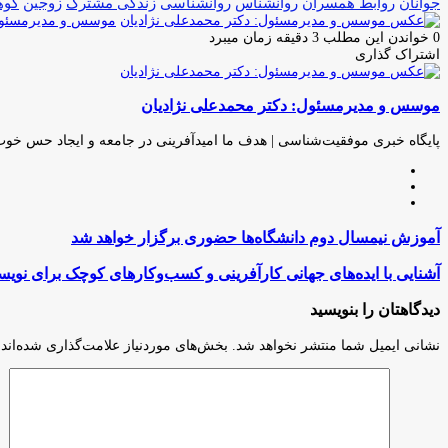
جوانان
روابط همسران
روانشناس
روانشناسی
زندگی مشترک
زوجین
گوه
موسس و مدیرمسئول:
0
خواندن این مطلب 3 دقیقه زمان میبرد
اشتراک گذاری
چاپ
فیس
توئیتر
واتس
تلگرام
لینکدین
اشتراک
(X)
آپ
بوک
گذاری
موسس و مدیرمسئول: دکتر محمدعلی نژادیان
از
طریق
ایمیل
پایگاه خبری موفقیت‌شناسی | هدف ما امیدآفرینی در جامعه و ایجاد حس خو
وبسایت
لینکدین
اینستاگرام
آموزش
آموزش نیمسال دوم دانشگاه‌ها حضوری برگزار خواهد شد
نیمسال
دوم
آشنایی
آشنایی با ایده‌های جهانی کارآفرینی و کسب‌و‌کارهای کوچک برای نویس
دانشگاه‌ها
با
حضوری
ایده‌های
دیدگاهتان را بنویسید
برگزار
جهانی
خواهد
کارآفرینی
نشانی ایمیل شما منتشر نخواهد شد.
بخش‌های موردنیاز علامت‌گذاری شده‌اند
شد
و
کسب‌و‌کارهای
کوچک
برای
نویسندگان