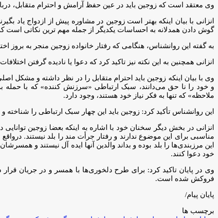
وی معتقد است که زوجین باید در عین حفظ آرامش و احترام متقابل، دربار
انزانی با بیان اینکه بهتر است زوجین در مشاوره پیش از ازدواج یاد بگیر
گوش دادن همدلانه به احساسات یکدیگر از جمله مهم ترین نکاتی است که ز
به گفته این روانشناس، هنگامی که رفتار خانواده زوجین منجر به بروز اخ
انزانی همچنین به این نکته نیز تاکید کرد که دعوا یا نادیده گرفتن اختل
وی با بیان اینکه زوجین باید احترام متقابل را در نظر داشته و مشکل ا
و خود را نا حق می‌دانند، سبک ارتباطی «سرزنش کننده» که با حمله ب
ملاحظه» که تنها به فکر نیاز خود هستند، وجود دارد.
این روانشناس تأکید کرد: زوجین باید این چهار سبک ارتباطی را شناخته و 
انزانی در بخش دیگر سخنان خود با اشاره به اینکه بعضا زوجین توانایی در
مناسبی برای این موضوع ندارند و رفتار جرأت مند را بلد نیستند. درواقع
این مرزبندی‌ها را بلد بوده و بداند والدین آنها ایده آل نیستند و همسر
خود دعوا کنند.
وی در پایان تاکید کرد: برای طرح دلخوری‌ها با همسر و در جریان قرا
فروکش شده است.
پایان پیام/
برچسب ها