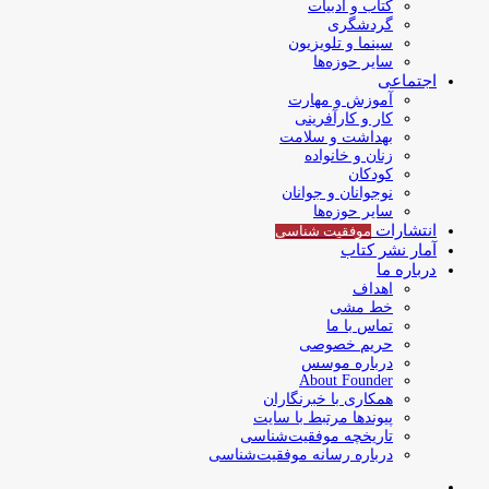
کتاب و ادبیات
گردشگری
سینما و تلویزیون
سایر حوزه‌ها
اجتماعی
آموزش و مهارت
کار و کارآفرینی
بهداشت و سلامت
زنان و خانواده
کودکان
نوجوانان و جوانان
سایر حوزه‌ها
انتشارات
موفقیت‌ شناسی
آمار نشر کتاب
درباره ما
اهداف
خط مشی
تماس با ما
حریم خصوصی
درباره موسس
About Founder
همکاری با خبرنگاران
پیوندها مرتبط با سایت
تاریخچه موفقیت‌شناسی
درباره رسانه موفقیت‌شناسی
جستجو