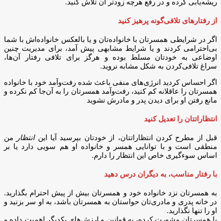
ریشه‌یابی کرده و در رفع هرچه زودتر آن تلاش کنید.
از رفتار‌های تلافی‌گونه پرهیز کنید
اگر در شرایطی همسرتان با خانواده‌تان و یا بالعکس خانواده‌اش با شما
بی‌احترامی کردند و یا شرایط مشابهی پیش آمد، برای مدیریت چنین
اوضاعی به خودتان مسلط بوده و هرگز برای تلافی رفتار آن‌ها،
سراغ تلافی‌کردن به شکل مشابه نروید.
اگر احساس کردید انرژی‌های منفی باعث شده رفت‌وآمد خود با خانواده
همسرتان را عاقلانه کم کنید، رفت‌وآمد همسرتان را به آن‌جا کم نکرده و
مانع رفتن او برای دیدن پدر و مادرش نشوید
انتظاراتتان را تعدیل کنید
قبل از مطرح کردن انتظاراتتان، از خودتان بپرسید آیا این
انتظار
من
منطقی است و با توانایی همسر و خانواده او هم سویی دارد یا بر
اساس سوءگیری خاص این انتظار را دارم.
با رفتار مناسب، به دیگران درس دهید
به همسرتان نزد خانواده خود و همسرتان بیش از پیش احترام بگذارید.
در خانه پدری و مادری‌تان حواستان به همسرتان باشد، به او سر بزنید و
او را تنها نگذارید.
با همسرتان مشورت کرده، به قوانین و ارزش‌های یکدیگر اهمیت داده و