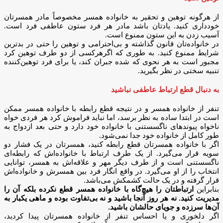
از هرگونه توهین و تحقیر به خانواده همسر مخصوصاً مادر همسرتان
خودداری کنید. یادتان باشد مادر هر فرد ستون عاطفی فرد است.
آسیب زدن به این ستون ممنوع است.
در خانواده‌تان قانون گذاشته و بی‌احترامی و توهین را حتی در بدترین
شرایط ممنوع کنید. به طوری که اگرهرکسی از دو طرف توهین کرد
مجبور است به هر نحوی که شده جبران کند، یا برای فرد توهین‌کننده
تنبیه سختی در نظر بگیرید.
به دنبال قطع ارتباط عاطفی نباشید
تنفر از خانواده همسر و در نتیجه قطع رابطه با خانواده همسر ممکن
است در ابتدا ساده به نظر برسد، اما نباید فراموش کرد هر فردی خواه
ناخواه پیوند‌های ناگسستنی با خانواده خود دارد و حتی بعد ازدواج به
طور کامل از خانواده خود جدا نمی‌شود.
اگر با خانواده همسرتان قطع رابطه کنید، همسرتان در یک فشار دو
سویه قرار می‌گیرد. از یک طرف ارتباط با خانواده‌اش که رابطه‌ای
ناگسستنی است و از طرف دیگر مهر و علاقه‌اش به همسر، توانایی
انتخاب را از او می‌گیرد. در واقع انگار فرد بین همسرش و خانواده‌اش
قرار گرفته و در یک حالت کشمکش می‌باشد.
بنابراین
ارتباطتان را هیچ‌گاه با خانواده همسر قطع نکرده بلکه آن را
مدیریت کنید. نه هر روز آنجا باشید و نه بی‌تفاوت بوده و ماهی یکبار به
آن‌ها سر‌زده و جویای حالشان باشید.
اگر دلخوری و یا احساس تنفر از خانواده همسرتان پیدا کردید،