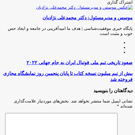
اشتراک گذاری
چاپ
فیس
توئیتر
واتس
تلگرام
لینکدین
اشتراک
(X)
آپ
بوک
گذاری
موسس و مدیرمسئول: دکتر محمدعلی نژادیان
از
طریق
ایمیل
پایگاه خبری موفقیت‌شناسی | هدف ما امیدآفرینی در جامعه و ایجاد حس
خوب و مثبت است.
وبسایت
لینکدین
اینستاگرام
صعود
صعود تاریخی تیم ملی فوتبال ایران به جام جهانی ۲۰۲۲
تاریخی
تیم
بیش
بیش از نیم میلیون نسخه کتاب تا پایان پنجمین روز نمایشگاه مجازی
ملی
از
فروخته شد
فوتبال
نیم
ایران
میلیون
دیدگاهتان را بنویسید
به
نسخه
جام
کتاب
نشانی ایمیل شما منتشر نخواهد شد.
بخش‌های موردنیاز علامت‌گذاری
جهانی
تا
شده‌اند
*
۲۰۲۲
پایان
پنجمین
روز
نمایشگاه
مجازی
فروخته