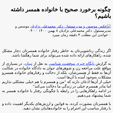
برای
چگونه برخورد صحیح با خانواده همسر داشته
باشیم؟
موسس و
ارسال
مدیرمسئول: دکتر محمدعلی نژادیان
۸ بهمن ۱۴۰۰ ۰۴:۰۰
ایمیل
۰
خواندن این مطلب ۴ دقیقه زمان میبرد
اگر زندگی زناشویی‌تان به خاطر رفتار خانواده همسرتان دچار مشکل
شده، راهکارهای ارائه داده شده می‌تواند برای شما رهگشا باشد.
به گزارش
پایگاه خبری موفقیت شناسی
به نقل از
تبیان
، در بسیاری از
مواقع علت مراجعه زن و شوهر‌های جوان به دادگاه خانواده در شکایت
آن‌ها نه فقط از همسرشان، بلکه از دخالت‌ و رفتار‌های خانواده همسرو
مشکلات به‌وجود آمده با آن‌ها است.
خیلی از آن‌ها اذعان دارند که “من و همسرم با هم خیلی مشکلی نداریم
اما مادر همسرم خیلی در زندگی ما دخالت می‌کند”
در ادامه راهکار‌هایی را در رابطه با چگونگی رفتار با خانواده همسر به
شما پیشنهاد می‌دهیم.
با همسرتان مشورت کرده، به قوانین و ارزش‌های یکدیگر اهمیت داده و
با رفتار مناسب این احترام را به خانواده‌هایتان نشان دهید.