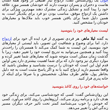
جوان
یک روان‌شناس گفت: ازدواج نیاز طبیعی در وجود همه انسان
هاست و دختران و پسران دوست دارند که خودشان همسر مورد علاقه
خود را پیدا کنند و تشکیل زندگی مشترک دهند مهم‌ترین ویژگی برای
داشتن یک ازدواج موفق، مناسب بودن دو فرد برای یکدیگر است. به
همین دلیل شما برای یافتن همسر خوب باید ملاک‌ها و معیار‌های
خودتان را مشخص کنید.
لیست معیار‌های خود را بنویسید
به گفته
لیلا ماهر
، هر فردی تصویری از فرد ایده آل خود برای
ازدواج
دارد. اما برای وضوح و شفافیت این تصویر، باید لیستی از معیار‌های
خود بنویسید. این لیست به شما کمک می‌کند تا همسرتان را راحت‌تر
پیدا کنید و همچنین می‌توانید به تدریج لیست خود را تغییر دهید، زیرا با
گذشت زمان ممکن است متوجه شوید که معیار‌های شما تغییر کرده و
موارد دیگری نیز وجود دارد که برای شما اهمیت بیشتری دارد پس اولین
قدم اول این است که خودتان را درست بشناسید و مطمئن باشید که
واقعا تصمیم دارید ازدواج کنید یا نه و اگر پاسخ مثبت است به چه دلیل
بخاطر پول، ظاهر طرف مقابل، شخصیتش و یا صرفا برای اینکه از
خانه پدری فرار کنید.
خواسته‌های خود را روی کاغذ بنویسید
این روان‌شناس گفت: کسی که خودشناسی می‌کند، برای زندگی خود
هدف دارد و برنامه ریزی می‌کند، آرزوهایش را روی کاغذ می‌آورد. کسی
که خودش را خوب می‌شناسد کمتر تحت تاثیر حرف دیگران مسیر
زندگی اش را تغییر می‌دهد.