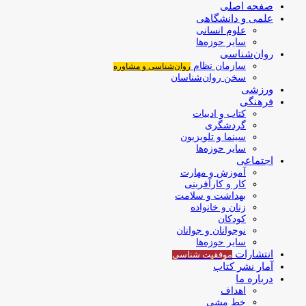
صفحه اصلی
علمی و دانشگاهی
علوم انسانی
سایر حوزه‌ها
روان‌شناسی
سازمان نظام
روان‌شناسی و مشاوره
سخن روان‌شناسان
ورزشی
فرهنگی
کتاب و ادبیات
گردشگری
سینما و تلویزیون
سایر حوزه‌ها
اجتماعی
آموزش و مهارت
کار و کارآفرینی
بهداشت و سلامت
زنان و خانواده
کودکان
نوجوانان و جوانان
سایر حوزه‌ها
انتشارات
موفقیت‌ شناسی
آمار نشر کتاب
درباره ما
اهداف
خط مشی