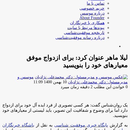
تماس با ما
حریم خصوصی
درباره موسس
About Founder
همکاری با خبرنگاران
پیوندها مرتبط با سایت
تاریخچه موفقیت‌شناسی
درباره رسانه موفقیت‌شناسی
جستجو
برای
لیلا ماهر عنوان کرد: برای ازدواج موفق
معیارهای خود را بنویسید
موسس و
ارسال
مدیرمسئول: دکتر محمدعلی نژادیان
10 بهمن 1400 11:09
ایمیل
0
خواندن این مطلب 2 دقیقه زمان میبرد
یک روان‌شناس گفت: هر کسی تصویری از فرد ایده آل خود برای ازدواج
دارد اما برای وضوح و شفافیت این تصویر، باید لیستی از معیار‌های خود
بنویسید.
به گزارش
پایگاه خبری موفقیت شناسی
به نقل از
باشگاه خبرنگاران