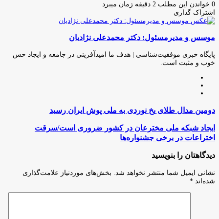
ایمیل
0
خواندن این مطلب 2 دقیقه زمان میبرد
اشتراک گذاری
چاپ
فیس
توئیتر
واتس
تلگرام
لینکدین
اشتراک
(X)
آپ
بوک
گذاری
موسس و مدیرمسئول: دکتر محمدعلی نژادیان
از
طریق
ایمیل
پایگاه خبری موفقیت‌شناسی | هدف ما امیدآفرینی در جامعه و ایجاد حس
خوب و مثبت است.
وبسایت
لینکدین
اینستاگرام
دومین
دومین مدال طلای یخ نوردی به ملی پوش ایران رسید
مدال
طلای
ایجاد
ایجاد شبکه ملی مخترعان در کشور ضروری است/سرقت
یخ
شبکه
اختراعات در برخی جشنواره‌ها
نوردی
ملی
به
مخترعان
دیدگاهتان را بنویسید
ملی
در
پوش
کشور
نشانی ایمیل شما منتشر نخواهد شد.
بخش‌های موردنیاز علامت‌گذاری
ایران
ضروری
شده‌اند
*
رسید
است/
سرقت
اختراعات
در
برخی