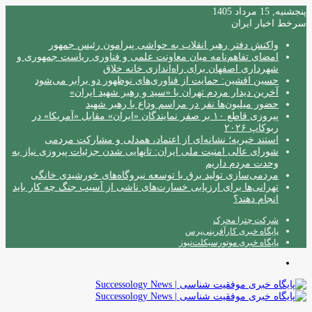
پنجشنبه, 15 مرداد 1405
سرخط اخبار ایران
واکنش دفتر رهبر انقلاب به حواشی پیرامون رئیس جمهور
امضای تفاهم‌نامه میان معاونت علمی و فناوری ریاست جمهوری و
شهرداری اصفهان برای راه‌اندازی خانه خلاق
حسین افشین: حمایت از فناوری‌های نوظهور دو برابر می‌شود
آخرین دیدار مردم تهران با «سید و رهبر شهید ایران»
حضور میلیون‌ها نفر در مراسم وداع با رهبر شهید
پیروزی قاطع ۱۰ بر صفر نمایندگان «ایران» مقابل «آمریکا» در
ربوکاپ ۲۰۲۶
استند خیریه؛ نشانه‌ای از اعتماد، همدلی و مشارکت مردمی
شورای عالی امنیت ملی ایران: تانهایی شدن جزئیات پیروزی نیاز به
وحدت مردم داریم
مردمی‌سازی تولید برق با توسعه نیروگاه‌های خورشیدی خانگی
تهرانی‌ها برای ارزیابی خسارت‌های ناشی از آسیب جنگ چه کار باید
انجام دهند؟
شرکت چترا محرک
پایگاه خبری کارآفرینی‌پرس
پایگاه خبری موتورسیکلت‌نیوز
منو