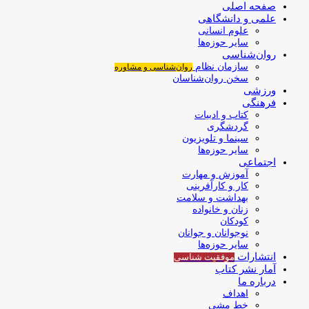
صفحه اصلی
علمی و دانشگاهی
علوم انسانی
سایر حوزه‌ها
روان‌شناسی
سازمان نظام
روان‌شناسی و مشاوره
سخن روان‌شناسان
ورزشی
فرهنگی
کتاب و ادبیات
گردشگری
سینما و تلویزیون
سایر حوزه‌ها
اجتماعی
آموزش و مهارت
کار و کارآفرینی
بهداشت و سلامت
زنان و خانواده
کودکان
نوجوانان و جوانان
سایر حوزه‌ها
انتشارات
موفقیت‌ شناسی
آمار نشر کتاب
درباره ما
اهداف
خط مشی