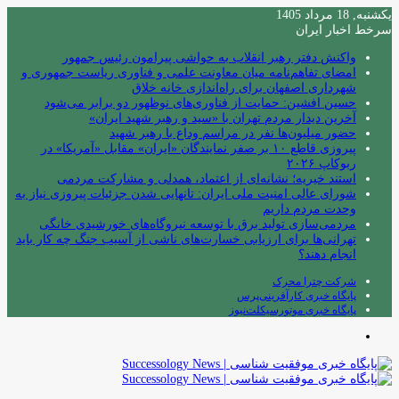
یکشنبه, 18 مرداد 1405
سرخط اخبار ایران
واکنش دفتر رهبر انقلاب به حواشی پیرامون رئیس جمهور
امضای تفاهم‌نامه میان معاونت علمی و فناوری ریاست جمهوری و
شهرداری اصفهان برای راه‌اندازی خانه خلاق
حسین افشین: حمایت از فناوری‌های نوظهور دو برابر می‌شود
آخرین دیدار مردم تهران با «سید و رهبر شهید ایران»
حضور میلیون‌ها نفر در مراسم وداع با رهبر شهید
پیروزی قاطع ۱۰ بر صفر نمایندگان «ایران» مقابل «آمریکا» در
ربوکاپ ۲۰۲۶
استند خیریه؛ نشانه‌ای از اعتماد، همدلی و مشارکت مردمی
شورای عالی امنیت ملی ایران: تانهایی شدن جزئیات پیروزی نیاز به
وحدت مردم داریم
مردمی‌سازی تولید برق با توسعه نیروگاه‌های خورشیدی خانگی
تهرانی‌ها برای ارزیابی خسارت‌های ناشی از آسیب جنگ چه کار باید
انجام دهند؟
شرکت چترا محرک
پایگاه خبری کارآفرینی‌پرس
پایگاه خبری موتورسیکلت‌نیوز
منو