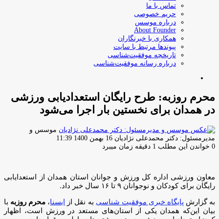
تماس با ما
حریم خصوصی
درباره موسس
About Founder
همکاری با خبرنگاران
پیوندها مرتبط با سایت
تاریخچه موفقیت‌شناسی
درباره رسانه موفقیت‌شناسی
جستجو
برای
محرم روزبه: طرح رایگان استعدادیابی ورزشی
در همدان برای نخستین بار اجرا می‌شود
موسس و
ارسال
مدیرمسئول: دکتر محمدعلی نژادیان
16 بهمن 1400 11:39
ایمیل
0
خواندن این مطلب 1 دقیقه زمان میبرد
معاون ورزشی اداره کل ورزش و جوانان استان همدان از استعدایابی
رایگان برای کودکان و نوجوانان ۹ تا ۱۶ سال خبر داد.
به گزارش
پایگاه خبری موفقیت شناسی
به نقل از
ایسنا
،
محرم روزبه
با
بیان این‌که همدان یکی از استان‌های مستعد در ورزش است، اظهار