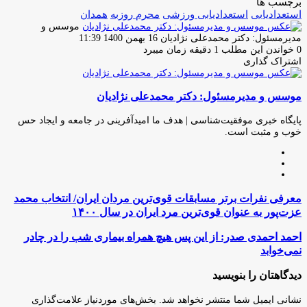
برچسب ها
استعدادیابی
استعدادیابی ورزشی
محرم روزبه
همدان
موسس و
ارسال
مدیرمسئول: دکتر محمدعلی نژادیان
16 بهمن 1400 11:39
ایمیل
0
خواندن این مطلب 1 دقیقه زمان میبرد
اشتراک گذاری
چاپ
فیس
توئیتر
واتس
تلگرام
لینکدین
اشتراک
(X)
آپ
بوک
گذاری
موسس و مدیرمسئول: دکتر محمدعلی نژادیان
از
طریق
ایمیل
پایگاه خبری موفقیت‌شناسی | هدف ما امیدآفرینی در جامعه و ایجاد حس
خوب و مثبت است.
وبسایت
لینکدین
اینستاگرام
معرفی
معرفی نفرات برتر مسابقات قوی‌ترین مردان ایران/ انتخاب محمد
نفرات
عزت‌پور به عنوان قوی‌ترین مرد ایران در سال ۱۴۰۰
برتر
مسابقات
احمد
احمد احمدی صدر: از این پس هیچ همراه بیماری شب را در چادر
قوی‌ترین
احمدی
نمی‌خوابد
مردان
صدر:
ایران/
از
دیدگاهتان را بنویسید
انتخاب
این
محمد
پس
نشانی ایمیل شما منتشر نخواهد شد.
بخش‌های موردنیاز علامت‌گذاری
عزت‌پور
هیچ