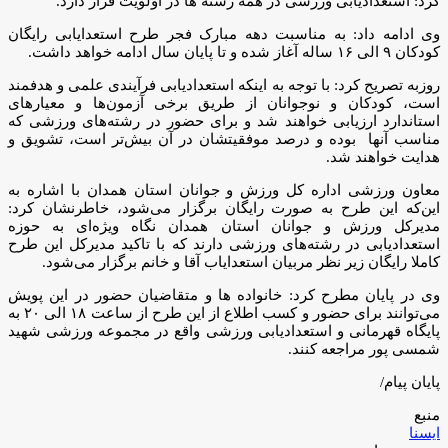
کرد: استعدادیابی ورزشی در همه رشته ها در اولویت قرار دارد.
وی ادامه داد: به مناسبت دهه مبارک فجر طرح استعدایابی رایگان
کودکان ۹ الی ۱۶ ساله آغاز شده و تا پایان سال ادامه خواهد داشت.
روزبه تصریح کرد: با توجه به اینکه استعدادیابی فرآیندی علمی و هدفمند
است، کودکان و نوجوانان از طریق برخی آزمون‌ها و معیارهای
استاندارد ارزیابی خواهند شد و برای حضور در رشته‌های ورزشی که
مناسب آنها بوده و درصد موفقیتشان در آن بیش‌تر است، تشویق و
هدایت خواهند شد.
معاون ورزشی اداره کل ورزش و جوانان استان همدان با اشاره به
این‌که این طرح به صورت رایگان برگزار می‌شود، خاطرنشان کرد:
مدیرکل ورزش و جوانان استان همدان نگاه ویژه‌ای به حوزه
استعدادیابی در رشته‌های ورزشی دارند که با تاکید مدیرکل این طرح
کاملا رایگان زیر نظر مربیان استعدایاب آقا و خانم برگزار می‌شود.
وی در پایان مطرح کرد: خانواده ها و متقاضیان حضور در این پویش
می‌توانند برای حضور و کسب اطلاع از این طرح از ساعت ۱۸ الی ۲۰ به
پایگاه قهرمانی و استعدادیابی ورزشی واقع در مجموعه ورزشی شهید
شمسی پور مراجعه کنند.
پایان پیام/
منبع
ایسنا