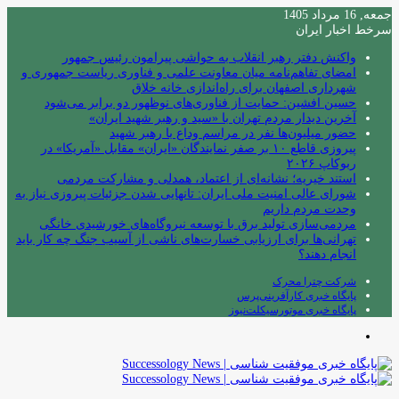
جمعه, 16 مرداد 1405
سرخط اخبار ایران
واکنش دفتر رهبر انقلاب به حواشی پیرامون رئیس جمهور
امضای تفاهم‌نامه میان معاونت علمی و فناوری ریاست جمهوری و
شهرداری اصفهان برای راه‌اندازی خانه خلاق
حسین افشین: حمایت از فناوری‌های نوظهور دو برابر می‌شود
آخرین دیدار مردم تهران با «سید و رهبر شهید ایران»
حضور میلیون‌ها نفر در مراسم وداع با رهبر شهید
پیروزی قاطع ۱۰ بر صفر نمایندگان «ایران» مقابل «آمریکا» در
ربوکاپ ۲۰۲۶
استند خیریه؛ نشانه‌ای از اعتماد، همدلی و مشارکت مردمی
شورای عالی امنیت ملی ایران: تانهایی شدن جزئیات پیروزی نیاز به
وحدت مردم داریم
مردمی‌سازی تولید برق با توسعه نیروگاه‌های خورشیدی خانگی
تهرانی‌ها برای ارزیابی خسارت‌های ناشی از آسیب جنگ چه کار باید
انجام دهند؟
شرکت چترا محرک
پایگاه خبری کارآفرینی‌پرس
پایگاه خبری موتورسیکلت‌نیوز
منو