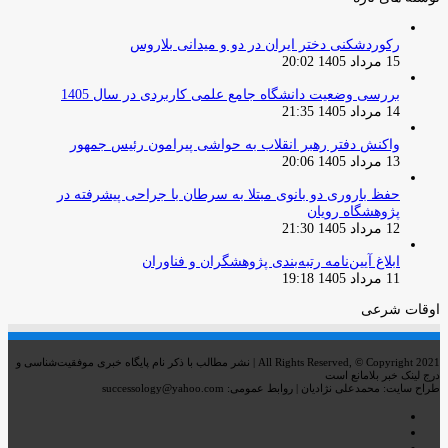
رکوردشکنی دختر ایران در دو و میدانی بلاروس
15 مرداد 1405 20:02
بررسی وضعیت دانشگاه جامع علمی کاربردی در سال 1405
14 مرداد 1405 21:35
واکنش دفتر رهبر انقلاب به حواشی پیرامون رئیس جمهور
13 مرداد 1405 20:06
حفظ باروری دو بانوی مبتلا به سرطان با جراحی پیشرفته در
پژوهشگاه رویان
12 مرداد 1405 21:30
ابلاغ آیین‌نامه رتبه‌بندی پژوهشگران و فناوران
11 مرداد 1405 19:18
اوقات شرعی
All Rights Reserved, © Copyright 2021 | نشر مطالب با ذکر نام پایگاه خبری موفقیت‌شناسی و
درج لینک خبر بلامانع است
طراح سایت: محمدعلی نژادیان | روابط عمومی: successology@yahoo.com
اینستاگرام
تلگرام