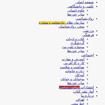
صفحه اصلی
علمی و دانشگاهی
علوم انسانی
سایر حوزه‌ها
روان‌شناسی
سازمان نظام
روان‌شناسی و مشاوره
سخن روان‌شناسان
ورزشی
فرهنگی
کتاب و ادبیات
گردشگری
سینما و تلویزیون
سایر حوزه‌ها
اجتماعی
آموزش و مهارت
کار و کارآفرینی
بهداشت و سلامت
زنان و خانواده
کودکان
نوجوانان و جوانان
سایر حوزه‌ها
انتشارات
موفقیت‌ شناسی
آمار نشر کتاب
درباره ما
اهداف
خط مشی