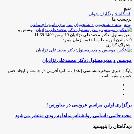
منبع
باشگاه خبرنگاران جوان
برچسب ها
بیمه
بیمه دانشجویی
دانشجویان
سازمان تامین اجتماعی
موسس و
ارسال
مدیرمسئول: دکتر محمدعلی نژادیان
19 بهمن 1400 11:39
ایمیل
0
خواندن این مطلب 1 دقیقه زمان میبرد
اشتراک گذاری
چاپ
فیس
توئیتر
واتس
تلگرام
لینکدین
اشتراک
(X)
آپ
بوک
گذاری
موسس و مدیرمسئول: دکتر محمدعلی نژادیان
از
طریق
ایمیل
پایگاه خبری موفقیت‌شناسی | هدف ما امیدآفرینی در جامعه و ایجاد حس
خوب و مثبت است.
وبسایت
لینکدین
اینستاگرام
برگزاری
برگزاری اولین مراسم عروسی در متاورس!
اولین
مراسم
محمدحاتمی:
محمدحاتمی: اسامی روانشناس‌نماها به زودی منتشر می‌شود
عروسی
اسامی
در
روانشناس‌نماها
دیدگاهتان را بنویسید
متاورس!
به