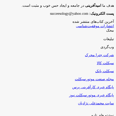
هدف ما
امیدآفرینی
در جامعه و ایجاد حس خوب و مثبت است.
پست الکترونیک:
succeesology@yahoo.com
آخرین کتاب‌های منتشر شده
انتشارات موفقیت‌شناسی
محک
تبلیغات
وب‌گردی
شرکت چترا محرک
سیکلت کالا
سیکلت بانک
مجله صنعت موتورسیکلت
پایگاه خبری کارآفرینی پرس
پایگاه خبری موتورسیکلت نیوز
سایت محمدعلی نژادیان
نوشته های تازه