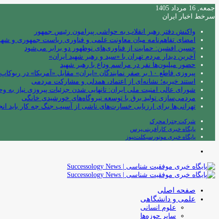
جمعه, 16 مرداد 1405
سرخط اخبار ایران
واکنش دفتر رهبر انقلاب به حواشی پیرامون رئیس جمهور
امضای تفاهم‌نامه میان معاونت علمی و فناوری ریاست جمهوری و شهردا
حسین افشین: حمایت از فناوری‌های نوظهور دو برابر می‌شود
آخرین دیدار مردم تهران با «سید و رهبر شهید ایران»
حضور میلیون‌ها نفر در مراسم وداع با رهبر شهید
پیروزی قاطع ۱۰ بر صفر نمایندگان «ایران» مقابل «آمریکا» در ربوکاپ ۲۰۲۶
استند خیریه؛ نشانه‌ای از اعتماد، همدلی و مشارکت مردمی
شورای عالی امنیت ملی ایران: تانهایی شدن جزئیات پیروزی نیاز به و
مردمی‌سازی تولید برق با توسعه نیروگاه‌های خورشیدی خانگی
تهرانی‌ها برای ارزیابی خسارت‌های ناشی از آسیب جنگ چه کار باید انج
شرکت چترا محرک
پایگاه خبری کارآفرینی‌پرس
پایگاه خبری موتورسیکلت‌نیوز
منو
صفحه اصلی
علمی و دانشگاهی
علوم انسانی
سایر حوزه‌ها