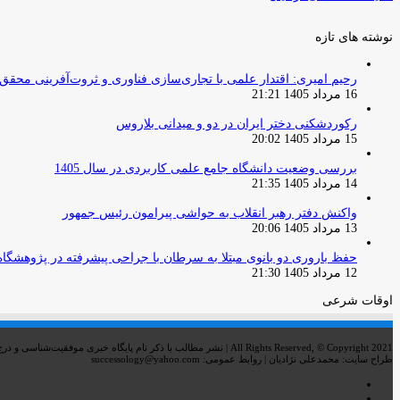
نوشته های تازه
رحیم امیری: اقتدار علمی با تجاری‌سازی فناوری و ثروت‌آفرینی محقق
16 مرداد 1405 21:21
رکوردشکنی دختر ایران در دو و میدانی بلاروس
15 مرداد 1405 20:02
بررسی وضعیت دانشگاه جامع علمی کاربردی در سال 1405
14 مرداد 1405 21:35
واکنش دفتر رهبر انقلاب به حواشی پیرامون رئیس جمهور
13 مرداد 1405 20:06
حفظ باروری دو بانوی مبتلا به سرطان با جراحی پیشرفته در پژوهشگاه
12 مرداد 1405 21:30
اوقات شرعی
All Rights Reserved, © Copyright 2021 | نشر مطالب با ذکر نام پایگاه خبری موفقیت‌شناسی و درج لینک خبر بلامانع است
طراح سایت: محمدعلی نژادیان | روابط عمومی: successology@yahoo.com
اینستاگرام
تلگرام