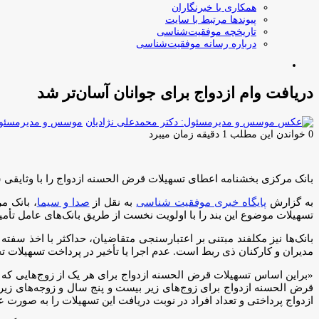
همکاری با خبرنگاران
پیوندها مرتبط با سایت
تاریخچه موفقیت‌شناسی
درباره رسانه موفقیت‌شناسی
جستجو
برای
دریافت وام ازدواج برای جوانان آسان‌تر شد
موسس و مدیرمسئول:
0
خواندن این مطلب 1 دقیقه زمان میبرد
بانک مرکزی بخشنامه اعطای تسهیلات قرض الحسنه ازدواج را با وثایقی سهل
به گزارش
پایگاه خبری موفقیت شناسی
به نقل از
صدا و سیما
تسهیلات موضوع این بند را با اولویت نخست از طریق بانک‌های عامل تأمی
بانک‌ها نیز مکلفند مبتنی بر اعتبارسنجی متقاضیان، حداکثر با اخذ سفت
مدیران و کارکنان ذی ربط است. عدم اجرا یا تأخیر در پرداخت تسهیلا
ازدواج پرداختی و تعداد افراد در نوبت دریافت این تسهیلات را به صورت ع