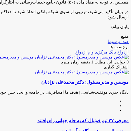
همچنین، با توجه به مفاد ماده (۵۰) قانون جامع خدمات‌رسانی به ایثارگران افراد مندرج در قانون یاد شده مشمول اخذ قرض‌الحسنه ازدواج به میزان دو برابر افراد عادی هستند.
در پایان تأکید می‌شود، ترتیبی از سوی شبکه بانکی اتخاذ شود تا حداکث
ارسال شود.
پایان پیام/
منبع
صدا و سیما
برچسب ها
ازدواج
بانک مرکزی
وام ازدواج
موسس و مدیرمسئول:
0
خواندن این مطلب 1 دقیقه زمان میبرد
اشتراک گذاری
چاپ
فیس
توئیتر
واتس
تلگرام
لینکدین
اشتراک
(X)
آپ
بوک
گذاری
موسس و مدیرمسئول: دکتر محمدعلی نژادیان
از
طریق
ایمیل
پایگاه خبری موفقیت‌شناسی | هدف ما امیدآفرینی در جامعه و ایجاد حس خو
وبسایت
لینکدین
اینستاگرام
معرفى
معرفى ٢٧ تيم فوتبال كه به جام جهانى راه يافتند
٢٧
تيم
مهدی