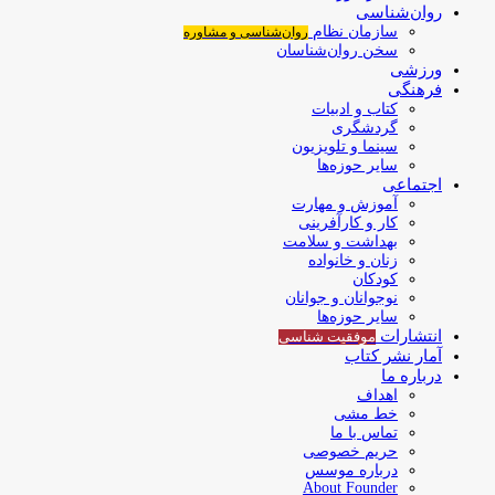
روان‌شناسی
سازمان نظام
روان‌شناسی و مشاوره
سخن روان‌شناسان
ورزشی
فرهنگی
کتاب و ادبیات
گردشگری
سینما و تلویزیون
سایر حوزه‌ها
اجتماعی
آموزش و مهارت
کار و کارآفرینی
بهداشت و سلامت
زنان و خانواده
کودکان
نوجوانان و جوانان
سایر حوزه‌ها
انتشارات
موفقیت‌ شناسی
آمار نشر کتاب
درباره ما
اهداف
خط مشی
تماس با ما
حریم خصوصی
درباره موسس
About Founder