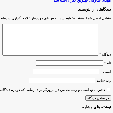
مهدی طارمی بهترین گلزن آسیا شد
فوتبال
طارمی
كه
بهترین
دیدگاهتان را بنویسید
به
گلزن
جام
آسیا
نشانی ایمیل شما منتشر نخواهد شد.
بخش‌های موردنیاز علامت‌گذاری شده‌اند
جهانى
شد
راه
يافتند
دیدگاه
*
نام
*
ایمیل
*
وب‌ سایت
ذخیره نام، ایمیل و وبسایت من در مرورگر برای زمانی که دوباره دیدگاه
نوشته های مشابه