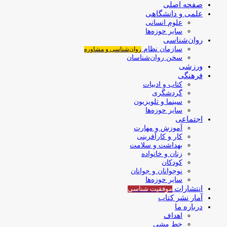
صفحه اصلی
علمی و دانشگاهی
علوم انسانی
سایر حوزه‌ها
روان‌شناسی
سازمان نظام
روان‌شناسی و مشاوره
سخن روان‌شناسان
ورزشی
فرهنگی
کتاب و ادبیات
گردشگری
سینما و تلویزیون
سایر حوزه‌ها
اجتماعی
آموزش و مهارت
کار و کارآفرینی
بهداشت و سلامت
زنان و خانواده
کودکان
نوجوانان و جوانان
سایر حوزه‌ها
انتشارات
موفقیت‌ شناسی
آمار نشر کتاب
درباره ما
اهداف
خط مشی