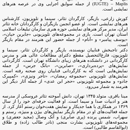
(IUGTE) – Maplis از جمله سوایق اجرایی وی در عرصه هنرهای
نمایشی است.
کورش زارعی، بازیگر، کارگردان تئاتر، سینما و تلویزیون، کارشناس
هنرهای نمایشی است. او عضو انجمن بازیگران و کارگردانان خانه تئاتر
ایران، مدیر مرکز هنرهای نمایشی حوزه هنری سازمان تبلیغات اسلامی
استان تهران است. بازی در مجموعه‌های تلویزیونی «جابربن حیان»،
«یوسف پیامبر» و «آنام» از جمله حضور این هنرمند در مقام بازیگر
است.
دکتر تاجبخش فناییان نویسنده، بازیگر و کارگردان تئاتر، سینما و
تلویزیون، فارغ‌التحصیل مقطع دکترای مطالعات عالی هنر و مدرس
کارگردانی در دانشکده هنرهای زیبای دانشگاه تهران است. کارگردانی
نمایش‌های «پرده‌برداری»، «صابرین»، «بانگ جرس» از جمله
نمایش‌هایی است که به کارگردانی فناییان روی صحنه رفته است.
نمایش‌های تلویزیونی «مجموعه رمضان»، «تاجر ونیزی»، «کمپیرک
جادو» و مجموعه تلویزیونی «حجر ابن عدی» از جمله آثار دیگر این
هنرمند به شمار می‌رود.
مینا باقری، متولد ۱۳۴۵ تهران، دانش آموخته‌ تئاتر عروسکی از مدرسه
هنر و ادبیات صدا و سیما است. او فعالیت حرفه‌ای خود را از سال
۱۳۶۹ در همکاری با هما جدیکار و نمایش هفت‌خوان رستم آغاز کرد. از
جمله فعالیت‌های او در مقام بازیگر نمایش‌های بیژن و منیژه، رستم و
سهراب، شمس پرنده (پری صابری) و آنک وصال (مجید جعفری) و
مجموعه‌های تلویزیونی بشارت منجی (نادر طالب زاده) و طلاق
(ابوالقاسم طالبی) است.