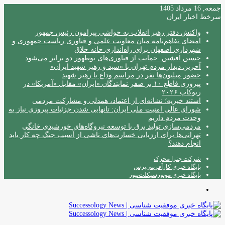
جمعه, 16 مرداد 1405
سرخط اخبار ایران
واکنش دفتر رهبر انقلاب به حواشی پیرامون رئیس جمهور
امضای تفاهم‌نامه میان معاونت علمی و فناوری ریاست جمهوری و
شهرداری اصفهان برای راه‌اندازی خانه خلاق
حسین افشین: حمایت از فناوری‌های نوظهور دو برابر می‌شود
آخرین دیدار مردم تهران با «سید و رهبر شهید ایران»
حضور میلیون‌ها نفر در مراسم وداع با رهبر شهید
پیروزی قاطع ۱۰ بر صفر نمایندگان «ایران» مقابل «آمریکا» در
ربوکاپ ۲۰۲۶
استند خیریه؛ نشانه‌ای از اعتماد، همدلی و مشارکت مردمی
شورای عالی امنیت ملی ایران: تانهایی شدن جزئیات پیروزی نیاز به
وحدت مردم داریم
مردمی‌سازی تولید برق با توسعه نیروگاه‌های خورشیدی خانگی
تهرانی‌ها برای ارزیابی خسارت‌های ناشی از آسیب جنگ چه کار باید
انجام دهند؟
شرکت چترا محرک
پایگاه خبری کارآفرینی‌پرس
پایگاه خبری موتورسیکلت‌نیوز
منو