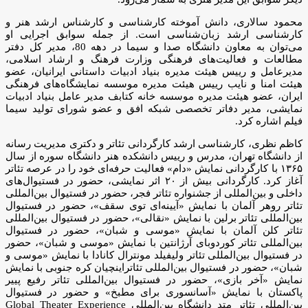
محمود سالاری، دانش آموخته کارشناسی و کارشناس ارشد هنر و
کارشناسی ارشد زبان‌شناسی است. از جمله سوابق اجرایی او
می‌توان به معاون دانشگاه صدا و سیما در دهه 80، مدیر کل دفتر
مطالعات و فعالیت‌های فرهنگی وزارت فرهنگ و ارشاد اسلامی،
مدیرعامل و رییس هیئت مدیره بنیاد ادبیات داستانی ایرانیان، عضو
هیئت امنا و نایب رییس هیئت مدیره موسسه نمایشگاه‌های فرهنگی
ایران، عضو هیئت مدیره موسسه خانه کتابف مدیر عامل بنیاد ادبیات
نمایشی، مدیر دفاتر تخصصی شبکه افق و عضو شورای تولید سیما
فیلم اشاره کرد.
کاظم نظری، کارشناسی ارشد کارگردانی تئاتر و دکتری مدیریت رسانه
از دانشگاه تهران، مدرس و رییس دانشکده هنر دانشگاه سوره از سال
۱۳۶۵ با کارگردانی نمایش «دام» فعالیت حرفه‌ای خود را در عرصه تئاتر
آغاز کرد. کارگردانی بیش از ۲۰ اثر نمایشی، حضور در فستیوال‌های
داخلی و بین‌المللی از جشنواره تئاتر فجر، حضور در فستیوال بین‌المللی
تئاتر روهر آلمان با نمایش «آیینه‌ای توی سقف»، حضور در فستیوال
بین‌المللی تئاتر برلین با نمایش «نقالی»، حضور در فستیوال بین‌المللی
تئاتر کلن آلمان با نمایش «موسی و شبان»، حضور در فستیوال
بین‌المللی تئاتر کوردوبای آرژانتین با نمایش «موسی و شبان»، حضور
در فستیوال بین‌المللی تئاتر ولیفیلد مونترال کانادا با نمایش «موسی و
شبان»، حضور در فستیوال بین‌المللی تئاتراینچیان کره جنوبی با نمایش
نمایش «آخر بازی»، حضور در فستیوال بین‌المللی تئاتر رفیع پییر
پاکستان با نمایش «آسانسوری برای مطبخ» و حضور در فستیوال
بین‌المللی تئاتر متد دانشگاه بین‌المللی Global Theater Experience