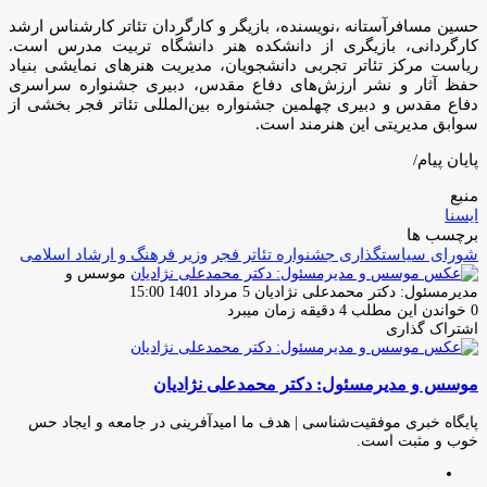
حسین مسافرآستانه ،نویسنده، بازیگر و کارگردان تئاتر کارشناس ارشد
کارگردانی، بازیگری از دانشکده هنر دانشگاه تربیت مدرس است.
ریاست مرکز تئاتر تجربی دانشجویان، مدیریت هنرهای نمایشی بنیاد
حفظ آثار و نشر ارزش‌های دفاع مقدس، دبیری جشنواره سراسری
دفاع مقدس و دبیری چهلمین جشنواره بین‌المللی تئاتر فجر بخشی از
سوابق مدیریتی این هنرمند است.
پایان پیام/
منبع
ایسنا
برچسب ها
شورای سیاستگذاری جشنواره تئاتر فجر
وزیر فرهنگ و ارشاد اسلامی
موسس و
ارسال
مدیرمسئول: دکتر محمدعلی نژادیان
5 مرداد 1401 15:00
ایمیل
0
خواندن این مطلب 4 دقیقه زمان میبرد
اشتراک گذاری
چاپ
فیس
توئیتر
واتس
تلگرام
لینکدین
اشتراک
(X)
آپ
بوک
گذاری
موسس و مدیرمسئول: دکتر محمدعلی نژادیان
از
طریق
ایمیل
پایگاه خبری موفقیت‌شناسی | هدف ما امیدآفرینی در جامعه و ایجاد حس
خوب و مثبت است.
وبسایت