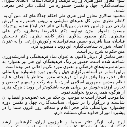
سوی معاون امور هنری وزارت فرهنگ و ارشاد اسلامی اعضای شورای
سیاست‌گذاری چهل و یکمین جشنواره بین المللی تئاتر فجر معرفی
شدند.
محمود سالاری معاون امور هنری طی احکام جداگانه‌ای که متن آن به
کاظم نظری مدیر کل هنرهای نمایشی و رییس جشنواره و کورش
زارعی دبیر چهلمین جشنواره بین‌المللی تئاتر فجر ابلاغ شده، ایرج راد،
مسعود دلخواه، بیژن نوباوه، دکتر غلامرضا منتظری، دکتر علی
منتظری، دکتر محمود سالاری، دکتر کاظم نظری، دکتر تاجبخش
فناییان، مینا باقری و حسین مسافرآستانه و کورش زارعی را به عنوان
اعضای شورای سیاست‌گذاری این رویداد منصوب کرد.
متن حکم به شرح زیر است:
«هنر نمایش از دیرباز تاکنون به عنوان نماد فرهیختگی و اندریشه‌ورزی
شناخته شده است. حضور پر رنگ فرهیختگان این هنر نیز همواره به
منزله سرمایه‌های فرهنگی و معنوی مورد تکریم اهالی هنر بوده است.
براین اساس در آستانه برگزاری چهل و یکمین دوره جشنواره بین‌المللی
تئاتر فجر، رجا واثق دارم آن فرهیخته معزز، متناظر با اهداف عالیه
نظام مقدس جمهوری اسلامی ایران، با مشارکت و تسهیم تخصص و
تجارب ارزنده خویش در برپایی هرچه باشکوه‌‍‌تر این رویداد بزرگ هنری
از هرگونه همیاری دریغ نخواهید نمود.
لذا موجب افتخار است به موجب این حکم مراتب عضویت و انتصاب آن
شایسته و بزرگوار را در شورای سیاست‌گذاری چهل و یکمین دوره
جشنواره بین‌المللی تئاتر فجر اعلام و متعاقبا روز افزون شما را در
پیشبرد امور از خداوند منان مسئلت دارم.
ایرج راد، بازیگر تئاتر سینما و تلویزیون ایران، کارشناس ارشد
کارگردانی تئاتر از دانشگاه کاردیف ولز و دارای عنوان درجه یک هنر ی