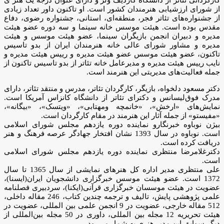
از شورای ارزشیابی هنرمندان کشور است. او تاکنون داور تعداد زیادی
از جشنواره‌های تئاتر فجر، منطقه‌ای، استانی، جشنواره رضوی، دفاع
مقدس بوده است. هیئت موسس خانه سینما و سه دوره عضو هیئت
مدیره و دبیران انجمن بازیگران سینما، عضو هیئت موسس و هیئت
مدیره و مشاور شورای عالی خانه هنرمندان ایران از بدو تاسیس
تاکنون، عضو هیئت موسس عضو هیئت مدیره و رییس هیئت مدیره و
نایب رییس هیئت مدیره و مدیرعامل خانه تئاتر از بدو تاسیس تاکنون از
جمله فعالیت‌های مدیریتی این هنرمند است.
دکتر مسعود دلخواه، بازیگر، کارگردان تئاتر، مدرس و منتقد تئاتر، دارای
مدرک فوق‌لیسانس و دکترای تئاتر از دانشگاه کانزاس آمریکا است.
نمایش‌های «ارخش»، «خانمچه ومهتابی»، «ویتسک»، «بیگانه»،
«مفیستو» از جمله آثار این هنرمند در مقام کارگردان است.
بیژن نوباوه خبرنگارو نماینده دوره یازدهم مجلس شورای اسلامی
است. نوباوه در سال 1393 نشان افتخار جهادگر عرصه فرهنگ و هنر
دریافت کرده است.
دکترغلامرضا منتظری نماینده دوره یازدهم مجلس شورای اسلامی
است.
علی منتظری مدیر اداره کل هنرهای نمایشی از سال 1365 تا سال
1372 است. عضو هیئت موسس خبرگزاری دانشجویان ایران(ایسنا)،
عضویت در هیئت موسسان خبرگزاری قرآنی(ایکنا)، سردبیری فصلنامه
علمی پژوهشی پایش، تالیف و ترجمه چندین کتاب، 246 مقاله داخلی،
512 مقاله خارجی، عضویت در 9 انجمن علمی بین المللی، عضویت در
هیئت تحریریه 12 مجله بین المللی، داوری در 50 مجله بین‌المللی از
دیگر سوابق این مدیر هنری به شمار می‌رود.