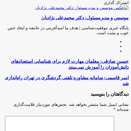
اشتراک گذاری
چاپ
فیس
توئیتر
واتس
تلگرام
لینکدین
اشتراک
(X)
آپ
بوک
گذاری
موسس و مدیرمسئول: دکتر محمدعلی نژادیان
از
طریق
ایمیل
پایگاه خبری موفقیت‌شناسی | هدف ما امیدآفرینی در جامعه و ایجاد حس
خوب و مثبت است.
وبسایت
لینکدین
اینستاگرام
حسین
حسین صادقی: معلمان مهارت لازم برای شناسایی استعدادهای
صادقی:
دانش‌آموزان را آموزش نمی‌بینند
معلمان
مهارت
امیر
امیر قاسمی: سامانه مشاوره تلفنی گردشگری در تهران راه‌اندازی
لازم
قاسمی:
شد
برای
سامانه
شناسایی
مشاوره
دیدگاهتان را بنویسید
استعدادهای
تلفنی
دانش‌آموزان
گردشگری
نشانی ایمیل شما منتشر نخواهد شد.
بخش‌های موردنیاز علامت‌گذاری
را
در
شده‌اند
*
آموزش
تهران
نمی‌بینند
راه‌اندازی
شد