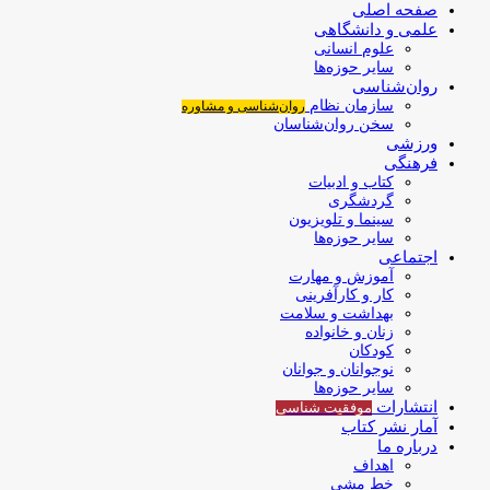
صفحه اصلی
علمی و دانشگاهی
علوم انسانی
سایر حوزه‌ها
روان‌شناسی
سازمان نظام
روان‌شناسی و مشاوره
سخن روان‌شناسان
ورزشی
فرهنگی
کتاب و ادبیات
گردشگری
سینما و تلویزیون
سایر حوزه‌ها
اجتماعی
آموزش و مهارت
کار و کارآفرینی
بهداشت و سلامت
زنان و خانواده
کودکان
نوجوانان و جوانان
سایر حوزه‌ها
انتشارات
موفقیت‌ شناسی
آمار نشر کتاب
درباره ما
اهداف
خط مشی