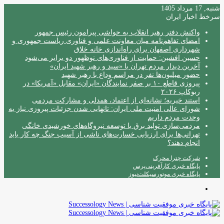
شنبه, 17 مرداد 1405
سرخط اخبار ایران
واکنش دفتر رهبر انقلاب به حواشی پیرامون رئیس جمهور
امضای تفاهم‌نامه میان معاونت علمی و فناوری ریاست جمهوری و
شهرداری اصفهان برای راه‌اندازی خانه خلاق
حسین افشین: حمایت از فناوری‌های نوظهور دو برابر می‌شود
آخرین دیدار مردم تهران با «سید و رهبر شهید ایران»
حضور میلیون‌ها نفر در مراسم وداع با رهبر شهید
پیروزی قاطع ۱۰ بر صفر نمایندگان «ایران» مقابل «آمریکا» در
ربوکاپ ۲۰۲۶
استند خیریه؛ نشانه‌ای از اعتماد، همدلی و مشارکت مردمی
شورای عالی امنیت ملی ایران: تانهایی شدن جزئیات پیروزی نیاز به
وحدت مردم داریم
مردمی‌سازی تولید برق با توسعه نیروگاه‌های خورشیدی خانگی
تهرانی‌ها برای ارزیابی خسارت‌های ناشی از آسیب جنگ چه کار باید
انجام دهند؟
شرکت چترا محرک
پایگاه خبری کارآفرینی‌پرس
پایگاه خبری موتورسیکلت‌نیوز
منو