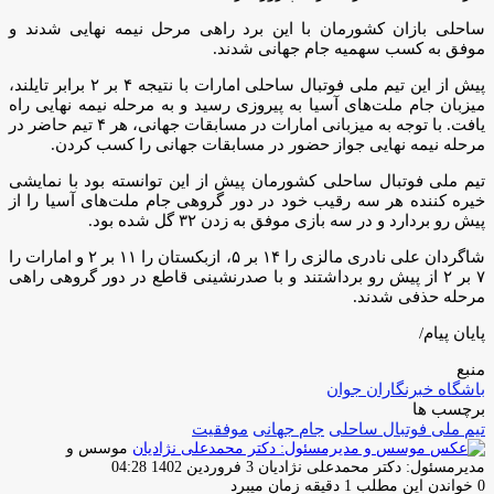
ساحلی بازان کشورمان با این برد راهی مرحل نیمه نهایی شدند و
موفق به کسب سهمیه جام جهانی شدند.
پیش از این تیم ملی فوتبال ساحلی امارات با نتیجه ۴ بر ۲ برابر تایلند،
میزبان جام ملت‌های آسیا به پیروزی رسید و به مرحله نیمه نهایی راه
یافت. با توجه به میزبانی امارات در مسابقات جهانی، هر ۴ تیم حاضر در
مرحله نیمه نهایی جواز حضور در مسابقات جهانی را کسب کردن.
تیم ملی فوتبال ساحلی کشورمان پیش از این توانسته بود با نمایشی
خیره کننده هر سه رقیب خود در دور گروهی جام ملت‌های آسیا را از
پیش رو بردارد و در سه بازی موفق به زدن ۳۲ گل شده بود.
شاگردان علی نادری مالزی را ۱۴ بر ۵، ازبکستان را ۱۱ بر ۲ و امارات را
۷ بر ۲ از پیش رو برداشتند و با صدرنشینی قاطع در دور گروهی راهی
مرحله حذفی شدند.
پایان پیام/
منبع
باشگاه خبرنگاران جوان
برچسب ها
تیم ملی فوتبال ساحلی
جام جهانی
موفقیت
موسس و
ارسال
مدیرمسئول: دکتر محمدعلی نژادیان
3 فروردین 1402 04:28
ایمیل
0
خواندن این مطلب 1 دقیقه زمان میبرد