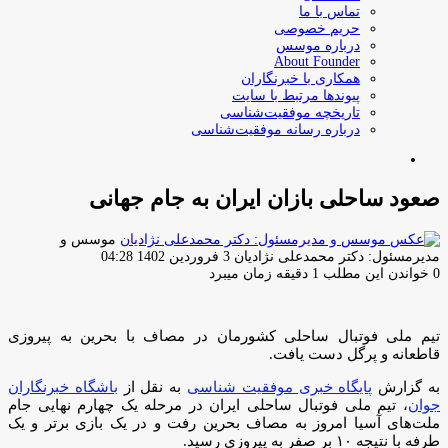
تماس با ما
حریم خصوصی
درباره موسس
About Founder
همکاری با خبرنگاران
پیوندها مرتبط با سایت
تاریخچه موفقیت‌شناسی
درباره رسانه موفقیت‌شناسی
جستجو
برای
صعود ساحلی بازان ایران به جام جهانی
موسس و
ارسال
مدیرمسئول: دکتر محمدعلی نژادیان
3 فروردین 1402 04:28
ایمیل
0
خواندن این مطلب 1 دقیقه زمان میبرد
تیم ملی فوتبال ساحلی کشورمان در مصاف با بحرین به پیروزی
قاطعانه و پرگل دست یافت.
به گزارش
پایگاه خبری موفقیت شناسی
به نقل از
باشگاه خبرنگاران
جوان
، تیم ملی فوتبال ساحلی ایران در مرحله یک چهارم نهایی جام
ملت‌های آسیا امروز به مصاف بحرین رفت و در یک بازی برتر و یک
طرفه با نتیجه ۱۰ بر صفر به پیروزی رسید.