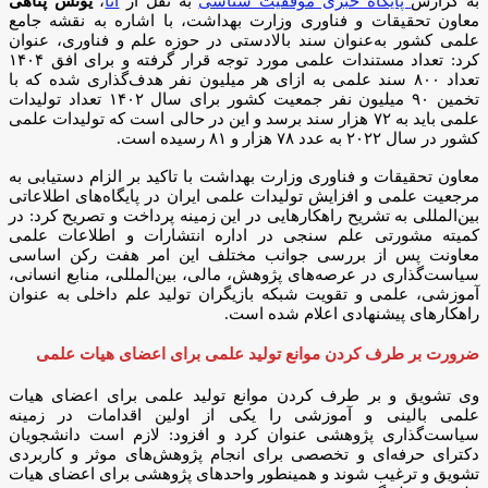
به گزارش
پایگاه خبری موفقیت شناسی
به نقل از
آنا
،
یونس پناهی
معاون تحقیقات و فناوری وزارت بهداشت، با اشاره به نقشه جامع
علمی کشور به‌عنوان سند بالادستی در حوزه علم و فناوری، عنوان
کرد: تعداد مستندات علمی مورد توجه قرار گرفته و برای افق ۱۴۰۴
تعداد ۸۰۰ سند علمی به ازای هر میلیون نفر هدف‌گذاری شده که با
تخمین ۹۰ میلیون نفر جمعیت کشور برای سال ۱۴۰۲ تعداد تولیدات
علمی باید به ۷۲ هزار سند برسد و این در حالی است که تولیدات علمی
کشور در سال ۲۰۲۲ به عدد ۷۸ هزار و ۸۱ رسیده است.
معاون تحقیقات و فناوری وزارت بهداشت با تاکید بر الزام دستیابی به
مرجعیت علمی و افزایش تولیدات علمی ایران در پایگاه‌های اطلاعاتی
بین‌المللی به تشریح راهکار‌هایی در این زمینه پرداخت و تصریح کرد: در
کمیته مشورتی علم سنجی در اداره انتشارات و اطلاعات علمی
معاونت پس از بررسی جوانب مختلف این امر هفت رکن اساسی
سیاست‌گذاری در عرصه‌های پژوهش، مالی، بین‌المللی، منابع انسانی،
آموزشی، علمی و تقویت شبکه بازیگران تولید علم داخلی به عنوان
راهکار‌های پیشنهادی اعلام شده است.
ضرورت بر طرف کردن موانع تولید علمی برای اعضای هیات علمی
وی تشویق و بر طرف کردن موانع تولید علمی برای اعضای هیات
علمی بالینی و آموزشی را یکی از اولین اقدامات در زمینه
سیاست‌گذاری پژوهشی عنوان کرد و افزود: لازم است دانشجویان
دکترای حرفه‌ای و تخصصی برای انجام پژوهش‌های موثر و کاربردی
تشویق و ترغیب شوند و همینطور واحد‌های پژوهشی برای اعضای هیات