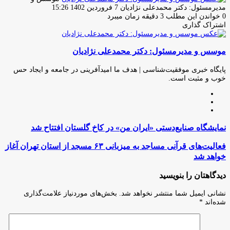
ارسال
مدیرمسئول: دکتر محمدعلی نژادیان
7 فروردین 1402 15:26
ایمیل
0
خواندن این مطلب 3 دقیقه زمان میبرد
اشتراک گذاری
چاپ
فیس
توئیتر
واتس
تلگرام
لینکدین
اشتراک
(X)
آپ
بوک
گذاری
موسس و مدیرمسئول: دکتر محمدعلی نژادیان
از
طریق
ایمیل
پایگاه خبری موفقیت‌شناسی | هدف ما امیدآفرینی در جامعه و ایجاد حس
خوب و مثبت است.
وبسایت
لینکدین
اینستاگرام
نمایشگاه
نمایشگاه صنایع‌دستی «ایران من» در کاخ گلستان افتتاح شد
صنایع‌دستی
«ایران
فعالیت‌های
فعالیت‌های قرآنی مساجد به میزبانی ۶۳ مسجد از استان تهران آغاز
من»
قرآنی
خواهد شد
در
مساجد
کاخ
به
دیدگاهتان را بنویسید
گلستان
میزبانی
افتتاح
۶۳
نشانی ایمیل شما منتشر نخواهد شد.
بخش‌های موردنیاز علامت‌گذاری
شد
مسجد
شده‌اند
*
از
استان
تهران