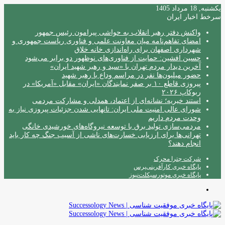
یکشنبه, 18 مرداد 1405
سرخط اخبار ایران
واکنش دفتر رهبر انقلاب به حواشی پیرامون رئیس جمهور
امضای تفاهم‌نامه میان معاونت علمی و فناوری ریاست جمهوری و
شهرداری اصفهان برای راه‌اندازی خانه خلاق
حسین افشین: حمایت از فناوری‌های نوظهور دو برابر می‌شود
آخرین دیدار مردم تهران با «سید و رهبر شهید ایران»
حضور میلیون‌ها نفر در مراسم وداع با رهبر شهید
پیروزی قاطع ۱۰ بر صفر نمایندگان «ایران» مقابل «آمریکا» در
ربوکاپ ۲۰۲۶
استند خیریه؛ نشانه‌ای از اعتماد، همدلی و مشارکت مردمی
شورای عالی امنیت ملی ایران: تانهایی شدن جزئیات پیروزی نیاز به
وحدت مردم داریم
مردمی‌سازی تولید برق با توسعه نیروگاه‌های خورشیدی خانگی
تهرانی‌ها برای ارزیابی خسارت‌های ناشی از آسیب جنگ چه کار باید
انجام دهند؟
شرکت چترا محرک
پایگاه خبری کارآفرینی‌پرس
پایگاه خبری موتورسیکلت‌نیوز
منو