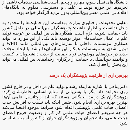
دانشگاه‌های نسل سوم، چهارم و پنجم، آسیب‌شناسی صدمات ناشی از
تحریم‌ها در حوزه تولیدات علمی و دسترسی مداوم به پایگاه‌های
اطلاعاتی علمی معتبر بین‌المللی بدون تردید اثرگذار خواهد بود.
معاون تحقیقات و فناوری وزارت بهداشت، این حمایت‌ها را محدود به
داخل ندانست و اظهار داشت: پژوهشگران بین‌المللی در داخل کشور
باید حمایت شوند، لازم است همکاری‌های بین‌المللی در عرصه تولید
علم با اعمال حمایت‌های موثر توسعه یابد یکی از این موارد می‌تواند
همکاری موسسات داخلی با سازمان‌های بین‌المللی مانند WHO و
تبدیل شدن به موسسات همکار این سازمان‌ها باشد یا ایجاد مجلات
جدید در حوزه‌های موضوعی نو یا حمایت از جذب دانشجویان با کیفیت
و توانمند بین‌المللی یا حمایت از برگزاری رخداد‌های بین‌المللی می‌تواند
این بخش را فعال کند.
بهره‌برداری از ظرفیت پژوهشگران یک درصد
دکتر پناهی با اشاره به اینکه رشد و تولید علم در داخل و در خارج کشور
روی نخواهد داد مگر با پشتیبانی از منابع انسانی خاطرنشان کرد:
پژوهشگران یک درصد، نخبگانی هستند که باید از پتانسیل علمی آن‌ها
بهترین بهره برداری انجام شود. ضمن اینکه باید نسبت به افزایش جذب
اعضای هیات علمی پژوهشی اقدام شود شرایط موجود اقتضا می‌کند
هر چه سریعتر اعضای هیات علمی کم کار و وضعیت خروج اعضای
هیئت علمی، دانشجویان و پژوهشگران جوان از کشور آسیب شناسی
شود.