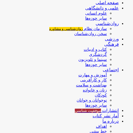
صفحه اصلی
علمی و دانشگاهی
علوم انسانی
سایر حوزه‌ها
روان‌شناسی
سازمان نظام
روان‌شناسی و مشاوره
سخن روان‌شناسان
ورزشی
فرهنگی
کتاب و ادبیات
گردشگری
سینما و تلویزیون
سایر حوزه‌ها
اجتماعی
آموزش و مهارت
کار و کارآفرینی
بهداشت و سلامت
زنان و خانواده
کودکان
نوجوانان و جوانان
سایر حوزه‌ها
انتشارات
موفقیت‌ شناسی
آمار نشر کتاب
درباره ما
اهداف
خط مشی