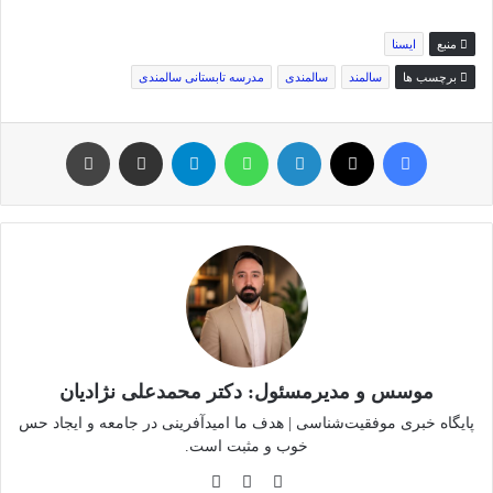
منبع
ایسنا
برچسب ها
سالمند
سالمندی
مدرسه تابستانی سالمندی
فیس بوک
توئیتر (X)
لینکدین
واتس آپ
تلگرام
اشتراک گذاری از طریق ایمیل
چاپ
موسس و مدیرمسئول: دکتر محمدعلی نژادیان
پایگاه خبری موفقیت‌شناسی | هدف ما امیدآفرینی در جامعه و ایجاد حس
خوب و مثبت است.
وبسایت
لینکدین
اینستاگرام