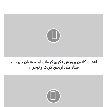
انتخاب
کانون
پرورش
فکری
کرمانشاه
به
عنوان
دبیرخانه
ستاد
ملی
انتخاب کانون پرورش فکری کرمانشاه به عنوان دبیرخانه
اربعین
ستاد ملی اربعین کودک و نوجوان
کودک
و
اعلام
نوجوان
شرایط
جذب
هیئت
علمی
نخبه