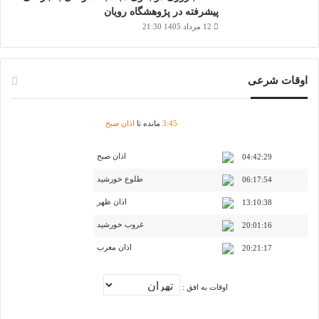
پیشرفته در پژوهشگاه رویان
12 مرداد 1405 21:30
اوقات شرعی
45
:
3
مانده تا
اذان صبح
اذان صبح
04:42:29
طلوع خورشید
06:17:54
اذان ظهر
13:10:38
غروب خورشید
20:01:16
اذان مغرب
20:21:17
اوقات به افق :