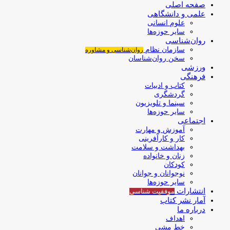
صفحه اصلی
علمی و دانشگاهی
علوم انسانی
سایر حوزه‌ها
روان‌شناسی
سازمان نظام
روان‌شناسی و مشاوره
سخن روان‌شناسان
ورزشی
فرهنگی
کتاب و ادبیات
گردشگری
سینما و تلویزیون
سایر حوزه‌ها
اجتماعی
آموزش و مهارت
کار و کارآفرینی
بهداشت و سلامت
زنان و خانواده
کودکان
نوجوانان و جوانان
سایر حوزه‌ها
انتشارات
موفقیت‌ شناسی
آمار نشر کتاب
درباره ما
اهداف
خط مشی