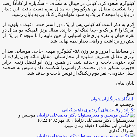
کیلوگرم صعود کرد. کیانی در فینال به مصاف «اسکایلر» از کانادا رفت
و با شکست مقابل این هوگوپوش به مدال نقره دست یافت. این دیدار
در پایان با نتیجه ۲ بر یک به سود تکواندوکار کانادایی به پایان رسید.
لازم به ذکر است که کیانی پس از یک دور استراحت، «فیث دایلون» از
آمریکا را ۲ بر یک و «چیا لینگ لو» دارنده مدال برنز المپیک، دو مدال دو
نقره جهان و نقره بازی‌های آسیایی از چین تایپه را با نتیجه ۲ بر یک از
پیش رو برداشت و راهی دیدار نیمه نهایی شد.
در مسابقات امروز و در وزن ۵۸- کیلوگرم مهدی حاجی موسایی بعد از
برتری مقابل «شریف سلیم» از مجارستان، مقابل «تائه جون پارک» از
کره جنوبی باخت و حذف شد. در همین وزن ابوالفضل زندی برابر
«جوزپ تسکیرا» دور نخست کرواسی را شکست داد و سپس به «محمد
خلیل جندوبی» نفر دوم رنکینگ از تونس باخت و حذف شد.
پایان پیام/
منبع
باشگاه خبرنگاران جوان
برچسب ها
تکواندو
رقابت‌های گرندپری
ناهید کیانی
موسس و
ارسال
مدیرمسئول: دکتر محمدعلی نژادیان
18 مهر 1402 18:22
ایمیل
0
خواندن این مطلب 1 دقیقه زمان میبرد
اشتراک گذاری
چاپ
فیس
توئیتر
واتس
تلگرام
لینکدین
اشتراک