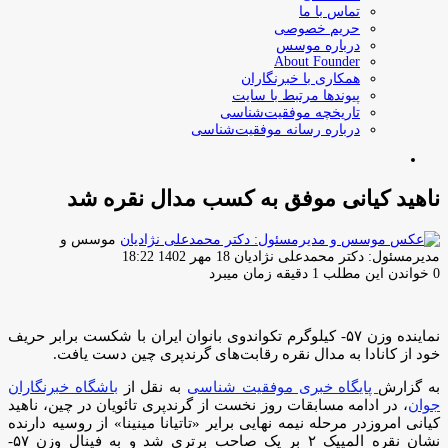
تماس با ما
حریم خصوصی
درباره موسس
About Founder
همکاری با خبرنگاران
پیوندها مرتبط با سایت
تاریخچه موفقیت‌شناسی
درباره رسانه موفقیت‌شناسی
جستجو
برای
ناهید کیانی موفق به کسب مدال نقره شد
موسس و
ارسال
مدیرمسئول: دکتر محمدعلی نژادیان
18 مهر 1402 18:22
ایمیل
0
خواندن این مطلب 1 دقیقه زمان میبرد
نماینده وزن ۵۷- کیلوگرم تکواندوی بانوان ایران با شکست برابر حریف
خود از کانادا به مدال نقره رقابت‌های گرندپری چین دست یافت.
به گزارش
پایگاه خبری موفقیت شناسی
به نقل از
باشگاه خبرنگاران
جوان
، در ادامه مسابقات روز نخست از گرندپری تائویان در چین، ناهید
کیانی امروزدر مرحله نیمه نهایی برایر «تاتیانا مینینا» از روسیه دارنده
نشان نقره المپیک ۲ بر یک صاحب برتری شد و به فینال وزن ۵۷-