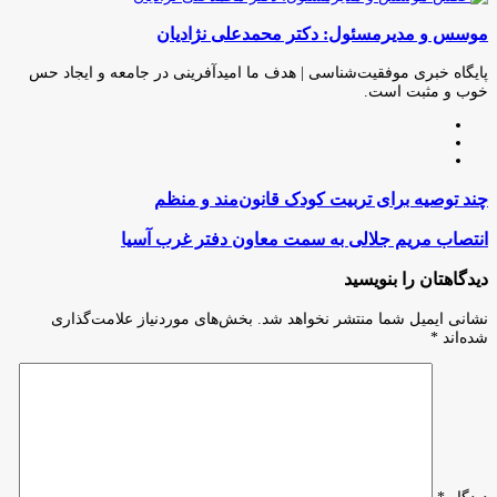
(X)
آپ
بوک
گذاری
موسس و مدیرمسئول: دکتر محمدعلی نژادیان
از
طریق
ایمیل
پایگاه خبری موفقیت‌شناسی | هدف ما امیدآفرینی در جامعه و ایجاد حس
خوب و مثبت است.
وبسایت
لینکدین
اینستاگرام
چند
چند توصیه برای تربیت کودک قانون‌مند و منظم
توصیه
برای
انتصاب
انتصاب مریم جلالی به سمت معاون دفتر غرب آسیا
تربیت
مریم
کودک
جلالی
دیدگاهتان را بنویسید
قانون‌مند
به
و
سمت
نشانی ایمیل شما منتشر نخواهد شد.
بخش‌های موردنیاز علامت‌گذاری
منظم
معاون
شده‌اند
*
دفتر
غرب
آسیا