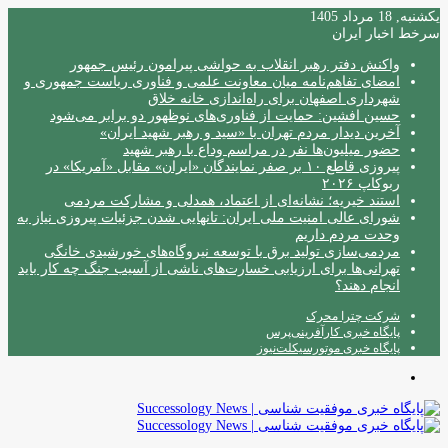
یکشنبه, 18 مرداد 1405
سرخط اخبار ایران
واکنش دفتر رهبر انقلاب به حواشی پیرامون رئیس جمهور
امضای تفاهم‌نامه میان معاونت علمی و فناوری ریاست جمهوری و
شهرداری اصفهان برای راه‌اندازی خانه خلاق
حسین افشین: حمایت از فناوری‌های نوظهور دو برابر می‌شود
آخرین دیدار مردم تهران با «سید و رهبر شهید ایران»
حضور میلیون‌ها نفر در مراسم وداع با رهبر شهید
پیروزی قاطع ۱۰ بر صفر نمایندگان «ایران» مقابل «آمریکا» در
ربوکاپ ۲۰۲۶
استند خیریه؛ نشانه‌ای از اعتماد، همدلی و مشارکت مردمی
شورای عالی امنیت ملی ایران: تانهایی شدن جزئیات پیروزی نیاز به
وحدت مردم داریم
مردمی‌سازی تولید برق با توسعه نیروگاه‌های خورشیدی خانگی
تهرانی‌ها برای ارزیابی خسارت‌های ناشی از آسیب جنگ چه کار باید
انجام دهند؟
شرکت چترا محرک
پایگاه خبری کارآفرینی‌پرس
پایگاه خبری موتورسیکلت‌نیوز
منو