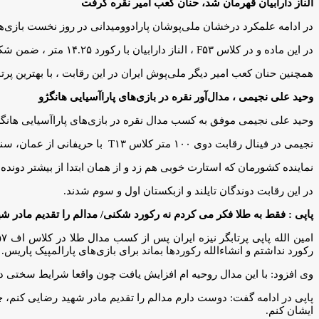
الناز دارابیان قهرمان شد، حنان کعب امیر نقره گرفت
در ادامه علمکرد درخشان ملی‌پوشان پارادوومیدانی در روز نخست بازی‌ها
در این ماده و در کلاس F۵۳ ، الناز دارابیان با رکورد ۱۴.۲۵ متر ، ضمن شکستن رکورد آسیا که پیش از این هم در اختیار خودش بود، صاحب مدال طلا شد و به مقام قهرمانی دست یافت.
همچنین حنان کعب امیر دیگر ملی‌پوش ایران در این رقابت ، با بهترین پرتابش به میزان ۱۱.۵۵ متر به مقام نایب قهرمانی رسید و 
وحید علی نجیمی ، مدال‌آور نقره در بازی‌های پاراآسیایی هانگژو
وحید علی نجیمی موفق به کسب مدال نقره در بازی‌های پاراآسیایی هانگ
نجیمی در فینال رقابت دوی ۱۰۰ متر کلاس T۱۳ با حریفانی از عمان، سنگاپور ، تایلند ، تاجیکستان ، قزاقستان و لائوس (۲ نفر) مسابقه داد.
نماینده کشورمان که استارت خوبی هم زد و از همان ابتدا از بیشتر دونده‌ها پیش افتاد، با زمان ۱۱.۲۷ ثانیه به مدال نقره رسید و سک
در این رقابت دوندگان تایلند و ازبکستان اول و سوم شدند.
پاپی : فقط به طلا فکر می کردم نه رکورد شکنی/ مدالم را تقدیم مادر 
رکورد نداشتم و انشاءالله رکوردها بماند برای بازی‌های پارالمپیک پاریس.
وی افزود: با این مدال روحیه ام افزایش یافت چون واقعا شرایط سختی د
پاپی در ادامه گفت: دوست دارم مدالم را تقدیم مادر شهید رضایی کنم، چون
ایشان کنم.