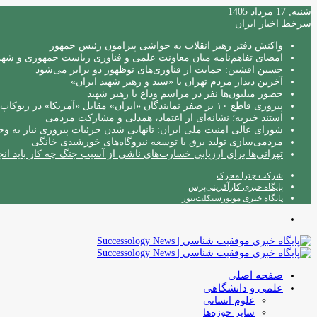
شنبه, 17 مرداد 1405
سرخط اخبار ایران
واکنش دفتر رهبر انقلاب به حواشی پیرامون رئیس جمهور
امضای تفاهم‌نامه میان معاونت علمی و فناوری ریاست جمهوری و شهردا
حسین افشین: حمایت از فناوری‌های نوظهور دو برابر می‌شود
آخرین دیدار مردم تهران با «سید و رهبر شهید ایران»
حضور میلیون‌ها نفر در مراسم وداع با رهبر شهید
پیروزی قاطع ۱۰ بر صفر نمایندگان «ایران» مقابل «آمریکا» در ربوکاپ ۲۰۲۶
استند خیریه؛ نشانه‌ای از اعتماد، همدلی و مشارکت مردمی
شورای عالی امنیت ملی ایران: تانهایی شدن جزئیات پیروزی نیاز به و
مردمی‌سازی تولید برق با توسعه نیروگاه‌های خورشیدی خانگی
تهرانی‌ها برای ارزیابی خسارت‌های ناشی از آسیب جنگ چه کار باید انج
شرکت چترا محرک
پایگاه خبری کارآفرینی‌پرس
پایگاه خبری موتورسیکلت‌نیوز
منو
صفحه اصلی
علمی و دانشگاهی
علوم انسانی
سایر حوزه‌ها