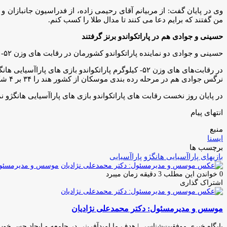
وی در پایان گفت: از مربیانم آقای رحیمی زاده، از فدراسیون جانبازان و
من گفتند که برایم دعا می کنند تا مدال طلا را کسب کنم.
حسینی و جوادی هم در پاراتکواندو برنز گرفتند
حسینی و جوادی دو نماینده پاراتکواندو کشورمان در رقابت های وزن ۵۲- کیلوگرم بازی های پاراآسیایی هانگژو موفق به کسب دو نشان برنز شدند.
در رقابت‌های های وزن ۵۲- کیلوگرم پاراتکواندو بازی های پاراآسیایی هانگژو مهدیه سادات حسینی به مصاف لی تفنگ از چین رفت و با نتیجه ۱۶ بر ۸ به پیروزی رسید و صاحب نشان برنز شد.
نرگس جوادی هم در مرحله رده بندی موسکان از کشور هند را ۳۴ بر ۴ شکست داد و سوم شد.
در پایان روز نخست رقابت های پاراتکواندو بازی های پاراآسیایی هانگژو
انتهای پیام
منبع
ایسنا
برچسب ها
بازیهای پاراآسیایی هانگژو
پاراآسیایی
موسس و مدیرمسئول:
0
خواندن این مطلب 3 دقیقه زمان میبرد
اشتراک گذاری
چاپ
فیس
توئیتر
واتس
تلگرام
لینکدین
اشتراک
(X)
آپ
بوک
گذاری
موسس و مدیرمسئول: دکتر محمدعلی نژادیان
از
طریق
ایمیل
پایگاه خبری موفقیت‌شناسی | هدف ما امیدآفرینی در جامعه و ایجاد حس خو