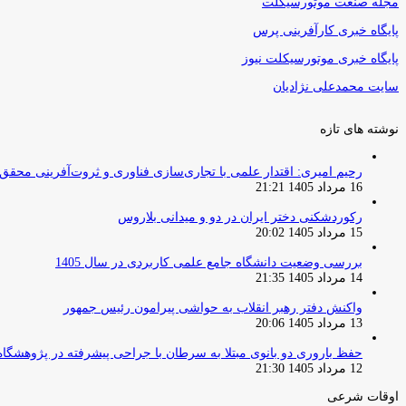
مجله صنعت موتورسیکلت
پایگاه خبری کارآفرینی پرس
پایگاه خبری موتورسیکلت نیوز
سایت محمدعلی نژادیان
نوشته های تازه
رحیم امیری: اقتدار علمی با تجاری‌سازی فناوری و ثروت‌آفرینی محقق
16 مرداد 1405 21:21
رکوردشکنی دختر ایران در دو و میدانی بلاروس
15 مرداد 1405 20:02
بررسی وضعیت دانشگاه جامع علمی کاربردی در سال 1405
14 مرداد 1405 21:35
واکنش دفتر رهبر انقلاب به حواشی پیرامون رئیس جمهور
13 مرداد 1405 20:06
حفظ باروری دو بانوی مبتلا به سرطان با جراحی پیشرفته در پژوهشگاه
12 مرداد 1405 21:30
اوقات شرعی