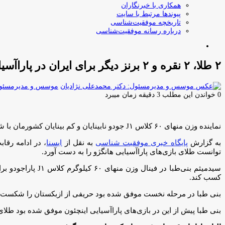
همکاری با خبرنگاران
پیوندها مرتبط با سایت
تاریخچه موفقیت‌شناسی
درباره رسانه موفقیت‌شناسی
جستجو
برای
۲ طلا، ۲ نقره و ۲ برنز دیگر برای ایران در پاراآسیایی
موسس و مدیرمسئول:
0
خواندن این مطلب 3 دقیقه زمان میبرد
نماینده وزن منهای ۶۰ کلاس J۱ جودو نابینایان و کم بینایان کشورمان با شکست دادن حریف خود در فینال توانست طلای بازی‌های پاراآسیایی هانگژو را به دست آورد.
به گزارش
پایگاه خبری موفقیت شناسی
به نقل از
ایسنا
توانست طلای بازی‌های پاراآسیایی هانگژو را به دست آورد.
سیدمیثم بنی‌طبا 
کسب کند.
بنی طبا در مرحله نخست موفق شده بود حریفی از ازبکستان را شکست دهد. 
بنی طبا پیش از این در بازی‌های پاراآسیایی اینچئون موفق شده بود طلای تی