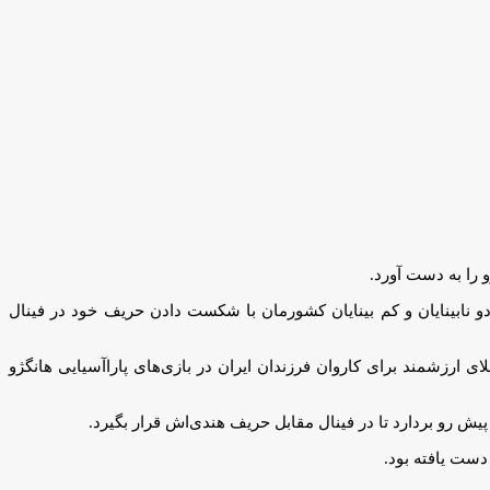
بت‌های پاراآسیایی هانگژو در چین، نماینده وزن منهای ۶۰ کلاس J۱ پاراجودو نابینایان و کم بینایان کشورمان با شکست دادن حریف خود در فینال
د با شکست دادن او، یک طلای ارزشمند برای کاروان فرزندان ایران در بازی‌های پاراآسیایی هانگژو
ش رو بردارد تا در فینال مقابل حریف هندی‌اش قرار بگیرد.
 دست یافته بود.