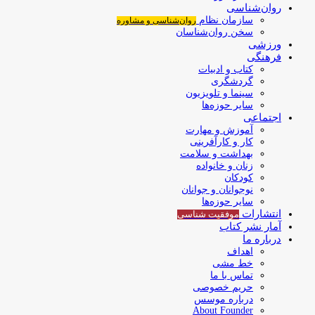
روان‌شناسی
سازمان نظام
روان‌شناسی و مشاوره
سخن روان‌شناسان
ورزشی
فرهنگی
کتاب و ادبیات
گردشگری
سینما و تلویزیون
سایر حوزه‌ها
اجتماعی
آموزش و مهارت
کار و کارآفرینی
بهداشت و سلامت
زنان و خانواده
کودکان
نوجوانان و جوانان
سایر حوزه‌ها
انتشارات
موفقیت‌ شناسی
آمار نشر کتاب
درباره ما
اهداف
خط مشی
تماس با ما
حریم خصوصی
درباره موسس
About Founder