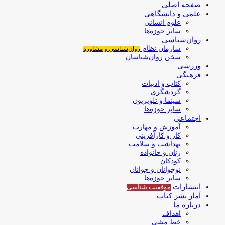
صفحه اصلی
علمی و دانشگاهی
علوم انسانی
سایر حوزه‌ها
روان‌شناسی
سازمان نظام
روان‌شناسی و مشاوره
سخن روان‌شناسان
ورزشی
فرهنگی
کتاب و ادبیات
گردشگری
سینما و تلویزیون
سایر حوزه‌ها
اجتماعی
آموزش و مهارت
کار و کارآفرینی
بهداشت و سلامت
زنان و خانواده
کودکان
نوجوانان و جوانان
سایر حوزه‌ها
انتشارات
موفقیت‌ شناسی
آمار نشر کتاب
درباره ما
اهداف
خط مشی