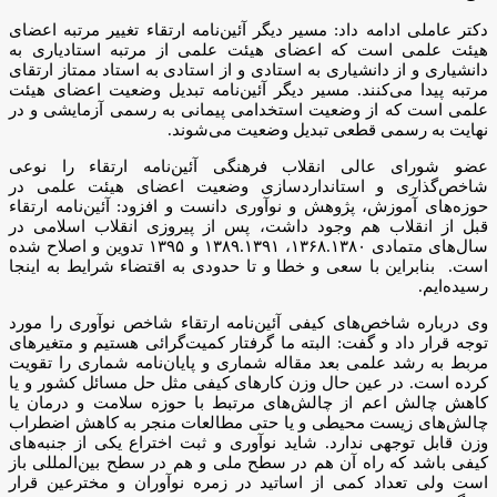
دکتر عاملی ادامه داد: مسیر دیگر آئین‌نامه ارتقاء تغییر مرتبه اعضای
هیئت علمی است که اعضای هیئت علمی از مرتبه استادیاری به
دانشیاری و از دانشیاری به استادی و از استادی به استاد ممتاز ارتقای
مرتبه پیدا می‌کنند. مسیر دیگر آئین‌نامه تبدیل وضعیت اعضای هیئت
علمی است که از وضعیت استخدامی پیمانی به رسمی آزمایشی و در
نهایت به رسمی قطعی تبدیل وضعیت می‌شوند.
عضو شورای عالی انقلاب فرهنگی آئین‌نامه ارتقاء را نوعی
شاخص‌گذاری و استانداردسازی وضعیت اعضای هیئت علمی در
حوزه‌های آموزش، پژوهش و نوآوری دانست و افزود: آئین‌نامه ارتقاء
قبل از انقلاب هم وجود داشت، پس از پیروزی انقلاب اسلامی در
سال‌های متمادی ۱۳۶۸.۱۳۸۰، ۱۳۸۹.۱۳۹۱ و ۱۳۹۵ تدوین و اصلاح شده
است. بنابراین با سعی و خطا و تا حدودی به اقتضاء شرایط به اینجا
رسیده‌ایم.
وی درباره شاخص‌های کیفی آئین‌نامه ارتقاء شاخص نوآوری را مورد
توجه قرار داد و گفت: البته ما گرفتار کمیت‌گرائی هستیم و متغیرهای
مربط به رشد علمی بعد مقاله شماری و پایان‌نامه شماری را تقویت
کرده است. در عین حال وزن کارهای کیفی مثل حل مسائل کشور و یا
کاهش چالش اعم از چالش‌های مرتبط با حوزه سلامت و درمان یا
چالش‌های زیست محیطی و یا حتی مطالعات منجر به کاهش اضطراب
وزن قابل توجهی ندارد. شاید نوآوری و ثبت اختراع یکی از جنبه‌های
کیفی باشد که راه آن هم در سطح ملی و هم در سطح بین‌المللی باز
است ولی تعداد کمی از اساتید در زمره نوآوران و مخترعین قرار