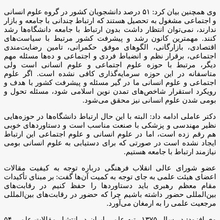
وی همچنین بیان کرد: ۵۱ درصد دانشجویان کشور در گروه علوم انسانی
و اجتماعی مشغول به تحصیل هستند که ارتباط چندانی با جامعه و بازار
ندارند، نمی‌توان انتظار داشت بدون ارتباط با جامعه دانشگاه‌ها رشد
کنند. مهمترین کانون رشد و پیشرفت کشور مرتبط با سیاست‌های
اقتصادی، بازارگانی، الگوهای موفق حکمرانی، تامین رضایت‌مندی
اجتماعی، برقرار نظم و انضباط فردی و اجتماعی و ده‌ها مسئله مهم
دیگر، مرتبط با حوزه علوم اجتماعی و علوم انسانی است ولی
متاسفانه در این حوزه سرمایه‌گذاری کافی نشده است. اگر علوم
اجتماعی و علوم انسانی ما در گیر مسئله و پیشرفت کشور با هدف و
رویکرد استقرار شاخص‌های تمدن نوین اسلامی شود، مسئله تحول و
بومی شدن علوم انسانی نیز محقق می‌شود.
دکتر عاملی ادامه داد: البته با این حال ارتباط دانشگاه‌ها در حوزه‌هایی
نظیر مهندسی و پزشکی با صنعت مناسب است و دستاوردهای خوبی
هم رقم زده است، اما در علوم انسانی و علوم اجتماعی این ارتباط
ایجاد نشده است در صورتی که برای دستیابی به علوم انسانی بومی
نیازمند ارتباط با جامعه هستیم.
عضو شورای عالی انقلاب فرهنگی درباره توجه به کیفیت مقالات
اعضای هیئت علمی به جای توجه به کمیت آن‌ها گفت: بر مبنای تأکیدات
مقام معظم رهبری باید دستاوردها را حفظ کنیم در رقابت‌های
بین‌المللی حضور داشته باشیم چرا که حضور در رقابت‌های بین‌المللی
مرجعیت علمی را به ارمغان می‌آورد.
وی افزود: در سال ۱۳۷۵ رتبه علمی ایران در انتشار مقالات علمی ۵۴