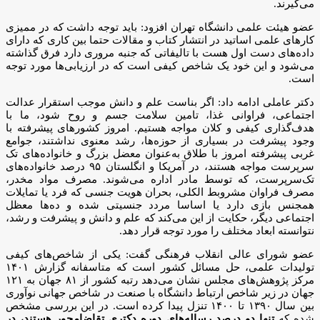
می‌گیرند.
عضو هیئت علمی دانشگاه تهران افزود: باید توجه داشت که در ممیزی
کارهای علمی اساتید در انتشار کتاب و مقالات حتما بین کاری که دارای
داده‌های دست اول هست با تالیفاتی که جنبه مروری دارد فرق گذاشته
می‌شود و این خود یک شاخص کیفی است که در ارزیابی‌ها مورد توجه
است.
دکتر عاملی ادامه داد: اگر بناست علم و دانش موجب استقرار عدالت
اجتماعی، فراوانی غذا، تامین سلامت جسم و روح شود، ما با
هدف‌گذاری کیفی و کلان مواجه هستیم. امروز کشورهای پیشرفته با
وجود پیشرفت در بسیاری از حوزه‌ها، رشد معنوی نداشتند، جوامع
غربی پیشرفته امروز با طلاق به‌عنوان معضل بزرگ و خانواده‌های تک
سرپرست مواجه هستند، در آمریکا و انگلستان ۹۵ درصد خانواده‌های
تک‌سرپرست، که توسط مادر اداره می‌شوند. مصرف مواد مخدر،
مصرف فراوان مشروبط الکلی، بحران هویت جنسی که فرد یا تمایلات
همجنس بازی دارد یا اساسا مردد جنسیتی شده و ده‌ها معظل
اجتماعی دیگر، حکایت از این می‌کند که علم و دانش و پیشرفت و رشد،
نتوانسته ابعاد مختلف را مورد توجه قرار دهد.
عضو شورای عالی انقلاب فرهنگی گفت: یکی از شاخص‌های کیفی
تولیدات علمی، حل مسائل کشور است که متاسفانه گزارش ۱۴۰۱
مرکز پژوهش‌های مجلس نشان می‌دهد رتبه کشور از ۸۱ جهان به ۱۲۱
جهان در زیر شاخص ارتباط دانشگاه با صنعت در شاخص جهانی نوآوری
بین سال ۱۳۹۰ تا ۱۴۰۰ تنزل پیدا کرده است. در این بررسی مشخص
شده که
تنها دو درصد رساله‌های دوره دکتری تقاضامحور هستند، در