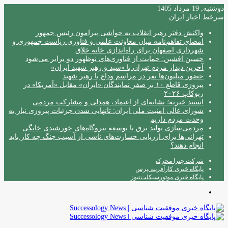
دوشنبه, 19 مرداد 1405
سرخط اخبار ایران
واکنش دفتر رهبر انقلاب به حواشی پیرامون رئیس جمهور
امضای تفاهم‌نامه میان معاونت علمی و فناوری ریاست جمهوری و
شهرداری اصفهان برای راه‌اندازی خانه خلاق
حسین افشین: حمایت از فناوری‌های نوظهور دو برابر می‌شود
آخرین دیدار مردم تهران با «سید و رهبر شهید ایران»
حضور میلیون‌ها نفر در مراسم وداع با رهبر شهید
پیروزی قاطع ۱۰ بر صفر نمایندگان «ایران» مقابل «آمریکا» در
ربوکاپ ۲۰۲۶
استند خیریه؛ نشانه‌ای از اعتماد، همدلی و مشارکت مردمی
شورای عالی امنیت ملی ایران: تانهایی شدن جزئیات پیروزی نیاز به
وحدت مردم داریم
مردمی‌سازی تولید برق با توسعه نیروگاه‌های خورشیدی خانگی
تهرانی‌ها برای ارزیابی خسارت‌های ناشی از آسیب جنگ چه کار باید
انجام دهند؟
شرکت چترا محرک
پایگاه خبری کارآفرینی‌پرس
پایگاه خبری موتورسیکلت‌نیوز
منو