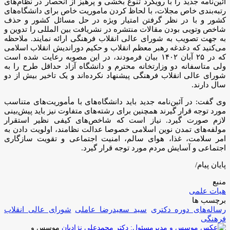
آئین‌نامه جدید را با رویکرد تنوع بخشی و پرهیز از انحصار در نظام‌های
رتبه‌بندی خاص مجلات، با لحاظ کردن ماموریت خاص برای دانشگاه‌های
کشور و با در نظر گرفتن امتیار ویژه در حل مسائل کشور و حذف
شاخص وتویی بودن مقالات منتشره در نشریافت بین المللی را تدوین و
به جهت تصویب به شورای عالی انقلاب فرهنگی ارائه نمایند. ملاحظه
می‌کنید که دغدغه رهبر معظم انقلاب و حکیم دوراندیش انقلاب اسلامی
که در ۲۵ آبان ۱۴۰۲ بیان فرمودند، در این مصوبه رعایت شده است
ولی متاسفانه دو وزارتخانه محترم و دانشگاه آزاد حداقل طرح را به
شورای عالی انقلاب فرهنگی پیشنهاد نکرده‌اند و یک تاخیر بیش از دو
سال دارند.
وی گفت: در آئین‌نامه جدید باید دانشگاه‌های با مأموریت‌های متناسب
مورد توجه قرار گیرند همچنین برای رشته‌های متفاوت نیز باید پیش‌بینی
لازم صورت گیرد. نیاز است که شاخص‌های کیفی نظیر استقرار
مولفه‌های تمدن نوین اسلامی خصوصا عدالت نظامند، اولویت دادن به
امر سلامت، غذا، هوای سالم، امنیت اجتماعی و تقویت سازگاری
اجتماعی و آسایش مردم مورد توجه قرار گیرد.
پایان پیام/
منبع
هیات علمی
برچسب ها
رساله‌های دوره دکتری
سید سعیدرضا عاملی
شورای عالی انقلاب
فرهنگی
موسس و