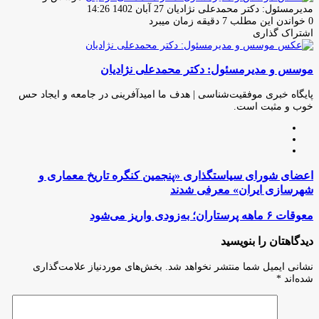
ارسال
مدیرمسئول: دکتر محمدعلی نژادیان
27 آبان 1402 14:26
ایمیل
0
خواندن این مطلب 7 دقیقه زمان میبرد
اشتراک گذاری
چاپ
فیس
توئیتر
واتس
تلگرام
لینکدین
اشتراک
(X)
آپ
بوک
گذاری
موسس و مدیرمسئول: دکتر محمدعلی نژادیان
از
طریق
ایمیل
پایگاه خبری موفقیت‌شناسی | هدف ما امیدآفرینی در جامعه و ایجاد حس
خوب و مثبت است.
وبسایت
لینکدین
اینستاگرام
اعضای
اعضای شورای سیاستگذاری «پنجمین کنگره تاریخ معماری و
شورای
شهرسازی ایران» معرفی شدند
سیاستگذاری
«پنجمین
معوقات
معوقات ۶ ماهه پرستاران؛ به‌زودی واریز می‌شود
کنگره
۶
تاریخ
ماهه
دیدگاهتان را بنویسید
معماری
پرستاران؛
و
به‌زودی
نشانی ایمیل شما منتشر نخواهد شد.
بخش‌های موردنیاز علامت‌گذاری
شهرسازی
واریز
شده‌اند
*
ایران»
می‌شود
معرفی
شدند