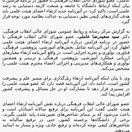
عاملی، عضو شورای عالی انقلاب فرهنگی با حضور در برنامه فرامتن با
بیان اینکه ارتباط دانشگاه با جامعه و صنعت لازمه دستیابی به رشد
علمی است، تاکید کرد: در آئین‌نامه جدید ارتقاء اعضای هیئت علمی باید
هدف گذاری‌های کیفی نظیر دستیابی به عدالت نظامند مورد توجه قرار
گیرد.
به گزارش مرکز رسانه و روابط عمومی شورای عالی انقلاب فرهنگی،
دکتر
سید سعیدرضا عاملی
، عضو شورای عالی انقلاب فرهنگی با
حضور در برنامه فرامتن درباره آئین‌نامه ارتقاء اعضای هیئت علمی
اظهار کرد: این آئین‌نامه شامل بخش‌های آموزشی، پژوهشی، فرهنگی،
فناوری، نوآوری و تجربه اجرایی است. در واقع آئین‌نامه ارتقاء معیارهای
ارزیابی عملکرد آموزشی، پژوهشی، فرهنگی و تربیتی و همچنین
نوآوری و همکاری‌های مدیریتی و اجرائی اعضاء محترم هیئت علمی را
مشخص می‌کند.
وی با بیان اینکه آئین‌نامه ارتقاء ریل‌گذاری برای مسیر علم و پیشرفت
کشور است، ادامه داد: این آئین‌نامه قصد دارد که عضو هیئت علمی را
در مسیری قرار دهد تا مشارکت او در حل مسائل و پیشرفت کشور
افزایش پیدا کند.
عضو شورای عالی انقلاب فرهنگی درباره نقش آئین‌نامه ارتقاء اعضای
هیئت علمی گفت: این آئین‌نامه برای ترفیع سالانه استادان است و
باعث می‌شود که بر مبنای شاخص‌های تعیین‌شده پایه علمی بگیرند،
برخی از دانشگاه‌ها برجسته کشور، حتی در ترفیع سالیانه به
شاخص‌های کیفی توجه کرده‌اند و ترفیع عادی، ویژه و ممتار به اساتید
می‌دهند.