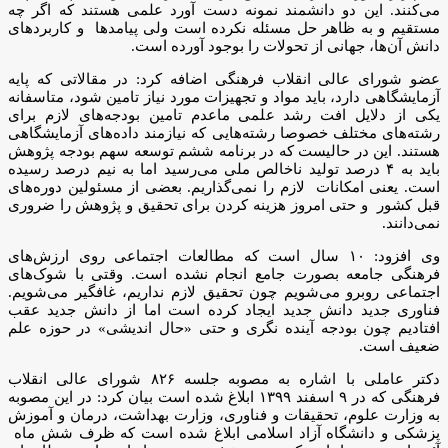
می‌کنند. این دو دانشمند نمونه دست آورد علمی هستند که اگر چه
مستقیم و به ظاهر حل مسئله نکرده است ولی پیامدها و کاربردهای
دانش آن‌ها، جهانی از تحولات را بوجود آورده است.
عضو شورای عالی انقلاب فرهنگی اضافه کرد: در مقالاتی که پایه
آزمایشگاهی دارد، باید مواد و تجهیزات مورد نیاز تامین شود، متاسفانه
یکی از دلایل افت رشد علمی ماعدم تامین بودجه‌های لازم برای
رشته‌های مختلف خصوصا رشته‌هایی که نیازمند داده‌های آزمایشگاهی
هستند. این در حالیست که در برنامه ششم توسعه سهم بودجه پژوهش
باید به ۴ درصد تولید ناخالص ملی می‌رسید اما به نیم درصد رسیده
است. یعنی امکانات لازم را نمی‌گذاریم. بعضی از مسئولین دوره‌های
قبل کشور و حتی امروز هزینه کردن برای تحقیق و پژوهش را ضروری
نمی‌دانند.
وی افزود: ۱۰ سال است که مطالعات اجتماعی روی ارزش‌های
فرهنگی جامعه بصورت جامع انجام نشده است. وقتی با شوک‌های
اجتماعی روبرو می‌شویم چون تحقیق لازم نداریم، غافگیر می‌شویم.
فناوری جدید دانش جدید ایجاد کرده است اما از دانش جدید عقب
افتادیم چون بودجه آینده نگری و حتی «حال اندیشی» در حوزه علم
ضعیف است.
دکتر عاملی با اشاره به مصوبه جلسه ۸۲۶ شورای عالی انقلاب
فرهنگی که در ۹ اسفند ۱۳۹۹ ابلاغ شده است بیان کرد: در این مصوبه
به وزارت علوم، تحقیقات و فناوری، وزارت بهداشت، درمان و آموزش
پزشکی و دانشگاه آزاد اسلامی ابلاغ شده است که ظرف شش ماه