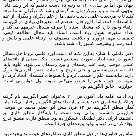
جهان بود اما در سال ۱۴۰۰ به رتبه ۱۵ دست یافتیم که این رشد قابل
توجهی است و باید رویکردمان به گونه‌ای باشد که دیگران به ما توجه
کنند تا به مرجعیت علمی دست یابیم، ما از علم دیگران و دیگران از علم
ما استفاده کنند، اما با این حال معتقدم که متغیرهای زیادی در آئین‌نامه
ارتقاء وجود دارد که مشغله استاد را صرف مسائل غیرمهم می‌کند و
تعداد متغیرها بسیار زیاد است، استاد باید مجال مطالعه کیفی،
تحقیقات مهم، نوآوری و خلاقیت معطوف به ارتقاء علمی و دانش و
البته رشد و پیشرفت کشور را داشته باشد.
دکتر عاملی با اشاره به این نکته که دست آورد علمی لزوما حل مسائل
کشور در همه ابعاد بصورت مستقیم نیست، بلکه بعضی از یافته‌های
علمی موجب رشد علم رشته‌ای و بین رشته‌ای می‌شود. علوم پایه،
فلسفه، تمدن‌شناسی و حتی تاریخ و ادبیات، نقش آفرینی‌ها بزرگ
دارند. نباید همه علم را صنعتی کرد و یا تصنع‌های کلیشه‌ای ایجاد کرد. دو
نمونه در حوزه علم را عرض می‌کنم. نمونه اول خوارزمی است.
خوارزمی خالق الگوریتم بود.
وی ادامه ادامه داد: اکنون قرن ۲۱ به‌عنوان عصر الگوریتم نام گرفته
چراکه پایه فناوری جدید همه بر پایه داده‌های الگوریتم رفتار می‌کند. پایه
گذار منطق الگوریتم در ۱۲ قرن پیش ابو جعفر محمد بن موسی
خوارزمی دانشمند ایرانی بوده است. یا پایه‌گذار منطق فازی نیز
دانشمند ایرانی دکتر لطفعلی عسگرزاده بود. منطق فازی، منطق تدرج
ایجاد کردن در فهم و تولید پدیده‌های جدید است.
تمام ریز فناوری‌ها در ذیل منطق فازی عملکردهای هوشمند پیچیده پیدا