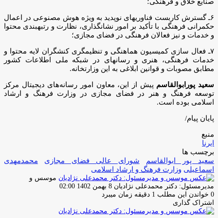
صنایع خلاق و فرهنگی؛
۶ـ گسترش کاربست فناوریهای نوپدید به ویژه هوش مصنوعی در اعمال
حکمرانی فرهنگی با تأکید بر امور نشانگذاری، نظارت و رتبهبندی محتوا
و خدمات و نیز فعالان فرهنگی در فضای مجازی؛
۷ـ فعال سازی کمیسیون هماهنگی و تنظیمگری کنشگران لایه محتوا و
خدمات فرهنگی، هنری و رسانهای در شبکه ملی اطلاعات کشور
مطابق مصوبات و قوانین ابلاغی به این وزارتخانه.
سعید پورابوالقاسم
پیش از این، معاون امور رسانه‌های دیجیتال مرکز
توسعه فرهنگ و هنر در فضای مجازی در وزارت فرهنگ و ارشاد
اسلامی بوده است.
پایان پیام/
منبع
ایرنا
برچسب ها
سعید پور ابوالقاسم
شورای عالی فضای مجازی
محمدمهدی
اسماعیلی
وزارت فرهنگ و ارشاد اسلامی
موسس و
ارسال
مدیرمسئول: دکتر محمدعلی نژادیان
8 بهمن 1402 02:00
ایمیل
0
خواندن این مطلب 1 دقیقه زمان میبرد
اشتراک گذاری
چاپ
فیس
توئیتر
واتس
تلگرام
لینکدین
اشتراک