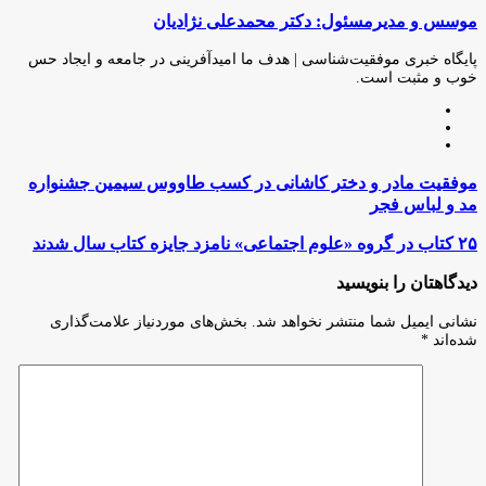
(X)
آپ
بوک
گذاری
موسس و مدیرمسئول: دکتر محمدعلی نژادیان
از
طریق
ایمیل
پایگاه خبری موفقیت‌شناسی | هدف ما امیدآفرینی در جامعه و ایجاد حس
خوب و مثبت است.
وبسایت
لینکدین
اینستاگرام
موفقیت
موفقیت مادر و دختر کاشانی در کسب طاووس سیمین جشنواره
مادر
مد و لباس فجر
و
دختر
۲۵
۲۵ کتاب در گروه «علوم اجتماعی» نامزد جایزه کتاب سال شدند
کاشانی
کتاب
در
در
دیدگاهتان را بنویسید
کسب
گروه
طاووس
«علوم
نشانی ایمیل شما منتشر نخواهد شد.
بخش‌های موردنیاز علامت‌گذاری
سیمین
اجتماعی»
شده‌اند
*
جشنواره
نامزد
مد
جایزه
و
کتاب
لباس
سال
فجر
شدند