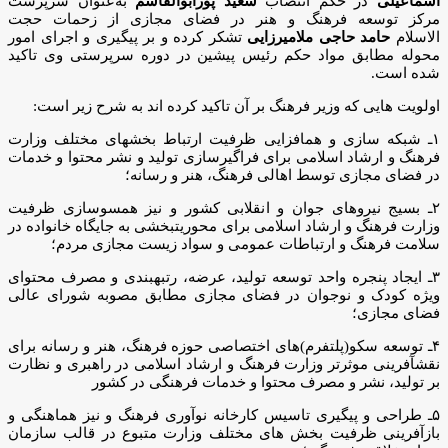
اسماعیلی
در حکم انتصاب
سعید پورابوالقاسم
به‌عنوان سرپرست
مرکز توسعه فرهنگ و هنر در فضای مجازی از زحمات حجت
الاسلام
حامد حاجی ملامیرزایی
تشکر کرده و بر پیگیری و اجرای امور
محوله مطابق مواد حکم رئیس پیشین در دوره سرپرستی وی تاکید
شده است.
اولویت هایی که وزیر فرهنگ بر آن تاکید کرده اند به شرح زیر است:
۱ـ شبکه سازی و همافزایی ظرفیت ارتباط بخشهای مختلف وزارت
فرهنگ و ارشاد اسلامی برای فراگیرسازی تولید و نشر محتوا و خدمات
در فضای مجازی توسط اهالی فرهنگ، هنر و رسانه؛
۲ـ بسیج نیروهای جوان و انقلابی کشور و نیز همسوسازی ظرفیت
وزارت فرهنگ و ارشاد اسلامی برای محوریتبخشی به جایگاه خانواده در
سلامت فرهنگ و ارتباطات عمومی و سواد زیست مجازی مردم؛
۳ـ ایجاد پنجره واحد توسعه تولید، عرضه، رتبهبندی و مصرف محتوای
ویژه کودک و نوجوان در فضای مجازی مطابق مصوبه شورای عالی
فضای مجازی؛
۴ـ توسعه سکو(پلتفرم)های اختصاصی حوزه فرهنگ، هنر و رسانه برای
نقشآفرینی موثرتر وزارت فرهنگ و ارشاد اسلامی در راهبری و نظارت
بر تولید، نشر و مصرف محتوا و خدمات فرهنگی در کشور
۵ـ طراحی و پیگیری تاسیس کارخانه نوآوری فرهنگ و نیز هماهنگی و
بازآفرینی ظرفیت بخش های مختلف وزارت متبوع در قالب سازمان