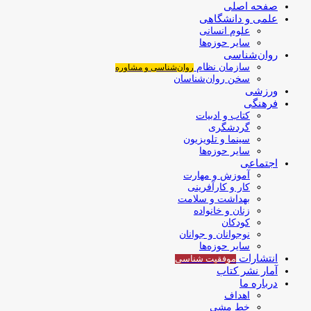
صفحه اصلی
علمی و دانشگاهی
علوم انسانی
سایر حوزه‌ها
روان‌شناسی
سازمان نظام
روان‌شناسی و مشاوره
سخن روان‌شناسان
ورزشی
فرهنگی
کتاب و ادبیات
گردشگری
سینما و تلویزیون
سایر حوزه‌ها
اجتماعی
آموزش و مهارت
کار و کارآفرینی
بهداشت و سلامت
زنان و خانواده
کودکان
نوجوانان و جوانان
سایر حوزه‌ها
انتشارات
موفقیت‌ شناسی
آمار نشر کتاب
درباره ما
اهداف
خط مشی