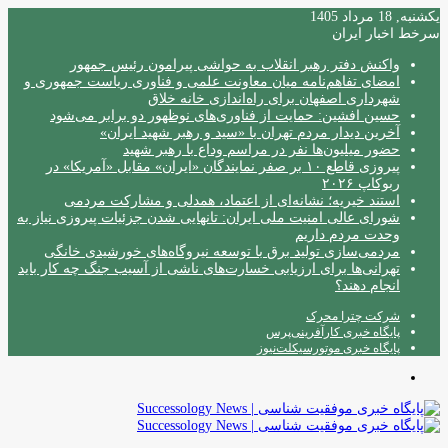
یکشنبه, 18 مرداد 1405
سرخط اخبار ایران
واکنش دفتر رهبر انقلاب به حواشی پیرامون رئیس جمهور
امضای تفاهم‌نامه میان معاونت علمی و فناوری ریاست جمهوری و
شهرداری اصفهان برای راه‌اندازی خانه خلاق
حسین افشین: حمایت از فناوری‌های نوظهور دو برابر می‌شود
آخرین دیدار مردم تهران با «سید و رهبر شهید ایران»
حضور میلیون‌ها نفر در مراسم وداع با رهبر شهید
پیروزی قاطع ۱۰ بر صفر نمایندگان «ایران» مقابل «آمریکا» در
ربوکاپ ۲۰۲۶
استند خیریه؛ نشانه‌ای از اعتماد، همدلی و مشارکت مردمی
شورای عالی امنیت ملی ایران: تانهایی شدن جزئیات پیروزی نیاز به
وحدت مردم داریم
مردمی‌سازی تولید برق با توسعه نیروگاه‌های خورشیدی خانگی
تهرانی‌ها برای ارزیابی خسارت‌های ناشی از آسیب جنگ چه کار باید
انجام دهند؟
شرکت چترا محرک
پایگاه خبری کارآفرینی‌پرس
پایگاه خبری موتورسیکلت‌نیوز
منو