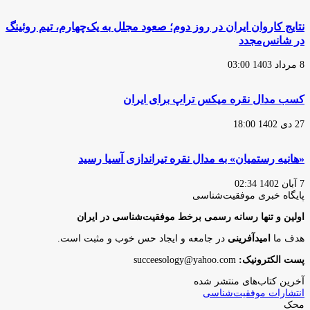
نتایج کاروان ایران در روز دوم؛ صعود مجلل به یک‌چهارم، تیم روئینگ
در شانس‌مجدد
8 مرداد 1403 03:00
کسب مدال نقره میکس تراپ برای ایران
27 دی 1402 18:00
«هانیه رستمیان» به مدال نقره تیراندازی آسیا رسید
7 آبان 1402 02:34
پایگاه‌ خبری موفقیت‌شناسی
اولین و تنها رسانه رسمی برخط موفقیت‌شناسی در ایران
هدف ما
امیدآفرینی
در جامعه و ایجاد حس خوب و مثبت است.
پست الکترونیک:
succeesology@yahoo.com
آخرین کتاب‌های منتشر شده
انتشارات موفقیت‌شناسی
محک