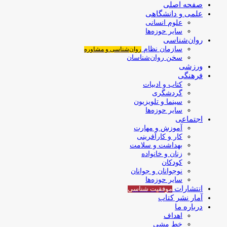
صفحه اصلی
علمی و دانشگاهی
علوم انسانی
سایر حوزه‌ها
روان‌شناسی
سازمان نظام
روان‌شناسی و مشاوره
سخن روان‌شناسان
ورزشی
فرهنگی
کتاب و ادبیات
گردشگری
سینما و تلویزیون
سایر حوزه‌ها
اجتماعی
آموزش و مهارت
کار و کارآفرینی
بهداشت و سلامت
زنان و خانواده
کودکان
نوجوانان و جوانان
سایر حوزه‌ها
انتشارات
موفقیت‌ شناسی
آمار نشر کتاب
درباره ما
اهداف
خط مشی