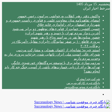
پنجشنبه, 15 مرداد 1405
سرخط اخبار ایران
واکنش دفتر رهبر انقلاب به حواشی پیرامون رئیس جمهور
امضای تفاهم‌نامه میان معاونت علمی و فناوری ریاست جمهوری و
شهرداری اصفهان برای راه‌اندازی خانه خلاق
حسین افشین: حمایت از فناوری‌های نوظهور دو برابر می‌شود
آخرین دیدار مردم تهران با «سید و رهبر شهید ایران»
حضور میلیون‌ها نفر در مراسم وداع با رهبر شهید
پیروزی قاطع ۱۰ بر صفر نمایندگان «ایران» مقابل «آمریکا» در
ربوکاپ ۲۰۲۶
استند خیریه؛ نشانه‌ای از اعتماد، همدلی و مشارکت مردمی
شورای عالی امنیت ملی ایران: تانهایی شدن جزئیات پیروزی نیاز به
وحدت مردم داریم
مردمی‌سازی تولید برق با توسعه نیروگاه‌های خورشیدی خانگی
تهرانی‌ها برای ارزیابی خسارت‌های ناشی از آسیب جنگ چه کار باید
انجام دهند؟
شرکت چترا محرک
پایگاه خبری کارآفرینی‌پرس
پایگاه خبری موتورسیکلت‌نیوز
منو