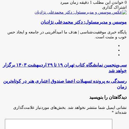
ایمیل
0
خواندن این مطلب 1 دقیقه زمان میبرد
اشتراک گذاری
چاپ
فیس
توئیتر
واتس
تلگرام
لینکدین
اشتراک
(X)
آپ
بوک
گذاری
موسس و مدیرمسئول: دکتر محمدعلی نژادیان
از
طریق
ایمیل
پایگاه خبری موفقیت‌شناسی | هدف ما امیدآفرینی در جامعه و ایجاد حس
خوب و مثبت است.
وبسایت
لینکدین
اینستاگرام
سی‌وپنجمین
سی‌وپنجمین نمایشگاه کتاب تهران ۱۹ تا ۲۹ اردیبهشت ۱۴۰۳ برگزار
نمایشگاه
خواهد شد
کتاب
تهران
رسیدگی
رسیدگی به پرونده تسهیلات اعضا صندوق اعتباری هنر در کوتاه‌ترین
۱۹
به
زمان
تا
پرونده
۲۹
تسهیلات
دیدگاهتان را بنویسید
اردیبهشت
اعضا
۱۴۰۳
صندوق
نشانی ایمیل شما منتشر نخواهد شد.
بخش‌های موردنیاز علامت‌گذاری
برگزار
اعتباری
شده‌اند
*
خواهد
هنر
شد
در
کوتاه‌ترین