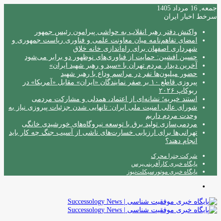
جمعه, 16 مرداد 1405
سرخط اخبار ایران
واکنش دفتر رهبر انقلاب به حواشی پیرامون رئیس جمهور
امضای تفاهم‌نامه میان معاونت علمی و فناوری ریاست جمهوری و
شهرداری اصفهان برای راه‌اندازی خانه خلاق
حسین افشین: حمایت از فناوری‌های نوظهور دو برابر می‌شود
آخرین دیدار مردم تهران با «سید و رهبر شهید ایران»
حضور میلیون‌ها نفر در مراسم وداع با رهبر شهید
پیروزی قاطع ۱۰ بر صفر نمایندگان «ایران» مقابل «آمریکا» در
ربوکاپ ۲۰۲۶
استند خیریه؛ نشانه‌ای از اعتماد، همدلی و مشارکت مردمی
شورای عالی امنیت ملی ایران: تانهایی شدن جزئیات پیروزی نیاز به
وحدت مردم داریم
مردمی‌سازی تولید برق با توسعه نیروگاه‌های خورشیدی خانگی
تهرانی‌ها برای ارزیابی خسارت‌های ناشی از آسیب جنگ چه کار باید
انجام دهند؟
شرکت چترا محرک
پایگاه خبری کارآفرینی‌پرس
پایگاه خبری موتورسیکلت‌نیوز
منو