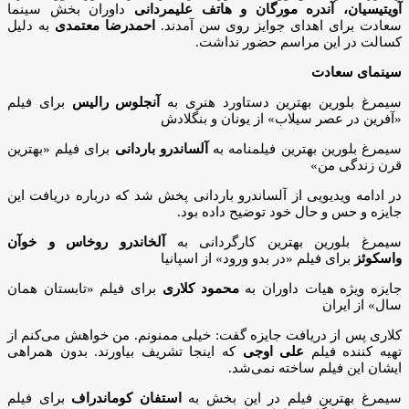
آویتیسیان، آندره مورگان و هاتف علیمردانی
داوران بخش سینما
سعادت برای اهدای جوایز روی سن آمدند.
احمدرضا معتمدی
به دلیل
کسالت در این مراسم حضور نداشت.
سینمای سعادت
سیمرغ بلورین بهترین دستاورد هنری به
آنجلوس رالیس
برای فیلم
«آفرین در عصر سیلاب» از یونان و بنگلادش
سیمرغ بلورین بهترین فیلمنامه به
آلساندرو باردانی
برای فیلم «بهترین
قرن زندگی من»
در ادامه ویدیویی از آلساندرو باردانی پخش شد که درباره دریافت این
جایزه و حس و حال خود توضیح داده بود.
سیمرغ بلورین بهترین کارگردانی به
آلخاندرو روخاس و خوآن
واسکوئز
برای فیلم «در بدو ورود» از اسپانیا
جایزه ویژه هیات داوران به
محمود کلاری
برای فیلم «تابستان همان
سال» از ایران
کلاری پس از دریافت جایزه گفت: خیلی ممنونم. من خواهش می‌کنم از
تهیه کننده فیلم
علی اوجی
که اینجا تشریف بیاورند. بدون همراهی
ایشان این فیلم ساخته نمی‌شد.
سیمرغ بهترین فیلم در این بخش به
استفان کوماندراف
برای فیلم