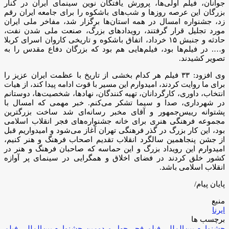
جوانان، فیلم اولی‌ها، پرورش یافتگان نوین سینمای ایران در کنار
بزرگان این عرصه روزها و شب‌های باشکوه را برای جامعه ایران رقم
زد، جشنواره امسال در همه استان‌ها برگزار شد، مفاخر ملی ایران
مورد تجلیل قرار گرفتند، رویدادهای بزرگ، صنعت ملی شدن نفت،
حادثه و جنبش ۱۵ خرداد، اتفاق باشکوه و تاریخی کاروان اسرای کربلا
و…. در فیلم‌ها بود، فیلم‌هایی هم بود که بزرگان دفاع مقدس را به
تصویر کشیدند.
وی افزود: ۳۳ فیلم هر کدام بخشی از تاریخ با عظمت ایران عزیز را
برای ما روایت کردند، امیدوارم این مسیر با قوت ادامه پیدا کند، از هیات
انتخاب، داوری، کارگردانان، تهیه کنندگان، نهادها، شخصیت‌ها، دوستانم
در شهرداری، صدا و سیما تشکر می‌کنم. خبر مهمی که امسال با
پشتوانه رییس‌جمهور و آقای مخبر رسانه‌ای شد ساخت بزرگترین
مجموعه فرهنگی هنری برای خانه جشنواره‌های فجر انقلاب اسلامی
بود، این کار بزرگ در گذر فرهنگی تهران آغاز می‌شود و امیدواریم قبل
از جشن پنجاهمین سالگرد انقلاب تقدیم اصحاب فرهنگ و هنر کنیم،
امیدوارم این رویداد بزرگ و این حماسه که صاحبان فرهنگ و هنر در
کشور خلق کردند در فضای اخلاق و همگرایی در سینمای پر آوازه
انقلاب اسلامی باشد.
پایان پیام/
منبع
ایرنا
برچسب ها
جشنواره بین‌المللی فیلم فجر
چهل و دومین جشنواره بین‌المللی فیلم