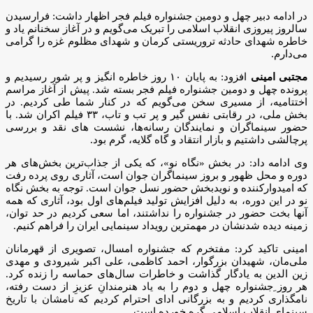
در ادامه دبیر چهل و دومین جشنواره فیلم فجر اظهار داشت: فرارسیدن
سالروز پیروزی انقلاب اسلامی را تبریک می‌گویم و در آغاز سخنانم یاد و
خاطره شهدای حادثه تروریستی کرمان و شهدای مظلوم غزه را گرامی
می‌دارم.
مجتبی امینی
افزود: به پایان ۱۰ روز خاطره انگیز و پر شور رسیدیم و
پرونده چهل و دومین جشنواره فیلم فجر بسته شد. پیش از آغاز مراسم
اختتامیه، از مسیری سخن می‌گویم که در کنار شما طی کردیم. در
بخش ملی، در رقابتی نفس گیر و پر تب و تاب، ۳۳ فیلم اکران شد. با
حضور سینماگران و نمایندگان رسانه‌ها، نشست های نقد و بررسی
پرچالشی داشتیم و بازار انتقاد و گاه گلایه، گرم بود.
وی ادامه داد: در بخش «نگاه نو»، که یکی از جذاب‌ترین بخش‌های هر
دوره و محل ظهور و بروز سینماگران جوان است، آثاری روی پرده رفت
که امیدوارکننده و نویدبخش حضور نسل جوان است. توجه به بخش نگاه
نو در این دوره، به دلیل افزایش تولید فیلم‌های اول بود، آثاری که همه
آنها بخت حضور در جشنواره را نداشتند، اما سعی کردیم در حد توان،
زمینه دیده شدنشان در مهمترین رویداد سینمایی ایران را فراهم کنیم.
امینی تاکید کرد: مفتخرم که جشنواره امسال، تصویری از قهرمانان
ملی‌مان، شهیدان بزرگوار، احمد کاظمی، علی اکبر شیرودی و مهدی
زین الدین به یادگار گذاشت و خاطرات سال‌های حماسه را زنده کرد.
هر روز ِجشنواره چهل و دوم را به یاد هنرمندانِ عزیزِ از دست رفته،
نامگذاری کردیم و به بزرگانی ادای احترام کردیم که نامشان با تاریخ
سینمای انقلاب اسلامی گره خورده است.