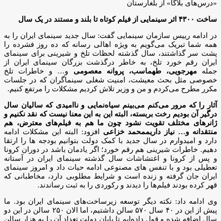
«درس‌های بلاگا» از بلغارستان
ساخت ۴۳۰۰ اثر سینمایی از فیلم کوتاه تا بلند و مستند در یک سال
در ادامه رییس سازمان سینمایی گفت: سال جدید سینمای ایران را به
همه شما تبریک می‌گویم به ویژه اهالی رسانه که ده روز فشرده را
پشت سر گذاشتند، سال گذشته لحظات تلخ و شیرینی برای سینمای
ایران رقم خورد تلخ، به خاطر درگذشت بزرگان سینمای ایران از
جمله
مهرجویی، طهماسب، پروانه معصومی
و… و خاطرات تلخ
خصوصی مثل بحث معیشت، امنیت شغلی سینماگران که در جلسات
مکرر مطرح می‌کردم و من و وزیر تلاش کردیم مشکلات را مرتفع کنیم.
آثار را که مرور می‌کنم می‌بینم سیاه‌نمایی و ناامیدی که سالیان سال
درگیر آن بودیم رخت بربسته، البته این به این معنا نیست که نقد نکنیم و
ژانرهای مختلف تقویت نشود چون ما هم به فیلم‌های معترض، هم
منتقدانه و… نیاز داریممحمد خزاعی
افزود: البته این مشکلات ادامه
دارد و امیدوارم در سال جدید با کمک دولت بتوانیم بودجه ها را ارتقا
دهیم. خاطرات شیرینی هم رقم خورد؛ اگر یادمان باشد در دوران کرونا
و پس از کرونا و اغتشاشات سال گذشته سینمای ایران در آستانه
تعطیلی بود و با تنفس های مصنوعی ادامه حیات داد و امروز سینمای
ایران جان گرفته و زنده است و شرایط مطلوبی دارد، مخاطبانی که
قهر کرده بودند فیلم‌ها را دیدند و رکوردی را به ثبت رساندند.
وی ادامه داد: نکته دیگر توسعه زیرساخت‌های سینمای ایران بود. ما
پیش از این در ۴۰ سال ۵۷۰ سالن داشتیم، اما الان ۲۵۰ سالن در این دو
سال اضافه شده و قول داده‌ایم تا پایان دولت تعداد آن را به هزار سالن