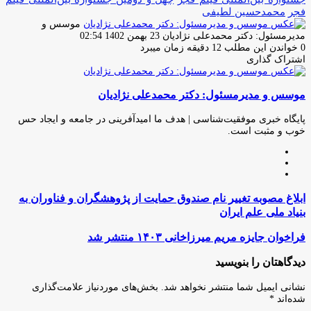
فجر
محمدحسین لطیفی
موسس و
ارسال
مدیرمسئول: دکتر محمدعلی نژادیان
23 بهمن 1402 02:54
ایمیل
0
خواندن این مطلب 12 دقیقه زمان میبرد
اشتراک گذاری
چاپ
فیس
توئیتر
واتس
تلگرام
لینکدین
اشتراک
(X)
آپ
بوک
گذاری
موسس و مدیرمسئول: دکتر محمدعلی نژادیان
از
طریق
ایمیل
پایگاه خبری موفقیت‌شناسی | هدف ما امیدآفرینی در جامعه و ایجاد حس
خوب و مثبت است.
وبسایت
لینکدین
اینستاگرام
ابلاغ
ابلاغ مصوبه تغییر نام صندوق حمایت از پژوهشگران و فناوران به
مصوبه
بنیاد ملی علم ایران
تغییر
نام
فراخوان
فراخوان جایزه مریم میرزاخانی ۱۴۰۳ منتشر شد
صندوق
جایزه
حمایت
مریم
دیدگاهتان را بنویسید
از
میرزاخانی
پژوهشگران
۱۴۰۳
نشانی ایمیل شما منتشر نخواهد شد.
بخش‌های موردنیاز علامت‌گذاری
و
منتشر
شده‌اند
*
فناوران
شد