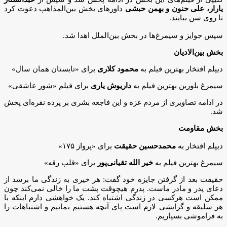
یارار، علی حنون و بهمن حبشی
داورهای بخش بین‌المذاهب دعوت کرد
تا روی سن بیایند.
سپس جوایز و سیمرغ‌ها در بخش بین‌الملل اهدا شد.
بخش
بین‌الادیان
دیپلم افتخار بهترین فیلم به
محمود کلاری
برای «تابستان همان سال»
سیمرغ بلورین بهترین فیلم به
داریوش یاری
برای فیلم «شور عاشقی»
در ادامه تصاویری از مردم غزه و این فاجعه بشری بر پرده نقره‌ای پخش
شد.
بخش مقاومت
دیپلم افتخار به
محمدحسین حقیقت
برای «پرواز ۱۷۵»
سیمرغ بهترین فیلم به
خیر الله تقیانی‌پور
برای «قلب رقه»
حقیقت بعد از گرفتن جایزه خود گفت: هر خیری به زندگی ما برسد از
دعای پدر و مادر ماست. پدرم هیچوقت پشت ما را خالی نمی‌کند چون
ممکن است هرکسی در زندگی اشتباه کند. یک خواهشی دارم اینکه با
هر سلیقه و گرایشی لازم است پای آنچه هستیم بمانیم و اشتباهات را
به فراموشی بسپاریم.