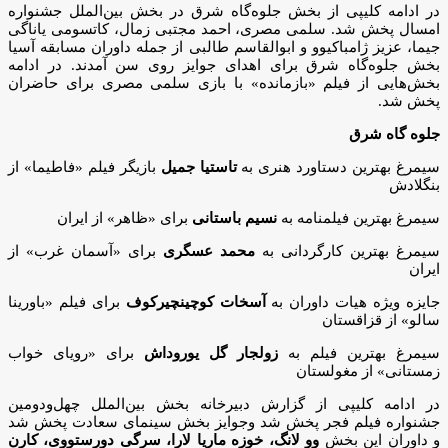
در ادامه کلیپی از بخش جلوه‌گاه شرق در بخش بین‌الملل جشنواره
امسال پخش شد. سلمی مصری، احمد مجتبی زمال، کاتسومی یاناگی
جیما، عزیز ژامباکیوو و ابوالقاسم طالبی از جمله داوران مسابقه آسیا
بخش جلوه‌گاه شرق برای اهدای جوایز روی سن آمدند. در ادامه
بخش‌هایی از فیلم «بازمانده» با بازی سلمی مصری برای حاضران
پخش شد.
جلوه گاه شرق
سیمرغ بهترین دستاورد هنری به
تاستیا جمیل
بازیگر فیلم «فاطیما» از
بنگلادش
سیمرغ بهترین فیلمنامه به
نسیم باستانی
برای «ظاهر» از ایران
سیمرغ بهترین کارگردانی به
محمد عسگری
برای «آسمان غرب» از
ایران
جایزه ویژه هیات داوران به
آسخات کوچینچیرکوف
برای فیلم «باورینا
سالو» از قزاقستان
سیمرغ بهترین فیلم به
زولجار گل یوروداش
برای «رویای خواب
زمستانی» از مغولستان
در ادامه‌ کلیپی از گزارش دبیرخانه بخش بین‌الملل چهل‌ودومین
جشنواره فیلم فجر پخش شد وجوایز بخش سینمای سعادت پخش شد
و داوران این بخش
وو لانگ، خوزه ماریا لارا، سرگی دورستووی، کارن