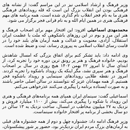
وزیر فرهنگ و ارشاد اسلامی نیز در این مراسم گفت: از نشانه های
فرهنگی بودن این انقلاب بزرگ این است که قله رویدادهای فرهنگی
هنری ما به نام فجر انقلاب نام گذاری شده است، همه برنامه های مهم
فرهنگی هنری در همین ایام الله و به نام قرانی فجر برگزار می شود.
محمدمهدی اسماعیلی
افزود: این افتخار مهم برای اصحاب فرهنگ و
هنر این مرز و بوم در این روزهای باشکوهی که ملت با عظمت ایران
استقلال، آزادی، معنویت و عدالت و همه آرمان های بلند خود را در
قامت رسای انقلاب اسلامی به پیروزی رساند، ثبت و ضبط شده است.
وی ادامه داد: باید تشکر کنم برای اتفاق بزرگی که امسال شاهدش
بودیم، خانواده فرهنگ و هنر پر رونق ترین دوره خود را تجربه کرد، از
ابتدای سال تا امروز ۲۲ بهمن ۱۴۰۲ هیچ روزی در سال بر اصحاب
فرهنگ و هنر سپری نشد، مگر اینکه یک رویداد باشکوه را تجربه کردند.
امروز در نقطه طلایی رویدادهای سینمایی و رویداد باشکوه فجر
هستیم. از همه مهمانان عزیز که نتوانستند در سالن اصلی حاضر باشند
و به صورت ایستاده برنامه را پیگیری می‌کنند عذرخواهی می‌کنم.
اسماعیلی گفت: سینمای ایران همپای همه برنامه‌های فرهنگی و هنری
این رویداد با شکوه را پیگیری می‌کند، بیش از ۱۱۰۰ میلیارد فروش و
نزدیک به ۲۷ میلیون مخاطب در امسال، ساخت نزدیک به ۱۳ سالن در
دو سال بخشی از برنامه پر افتخار خانواده سینماست.
وزیر فرهنگ ادامه داد: جشنواره چهل و دوم از همه جشنواره های قبلی
به آرمان‌های بزرگ مردم ایران نزدیک‌تر بود، حضور پر شور پیشکسوتان،