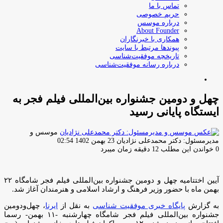
تماس با ما
حریم خصوصی
درباره موسس
About Founder
همکاری با خبرنگاران
پیوندها مرتبط با سایت
تاریخچه موفقیت‌شناسی
درباره رسانه موفقیت‌شناسی
جستجو
برای
چهل و دومین جشنواره بین‌المللی فیلم فجر به
ایستگاه پایانی رسید
موسس و
ارسال
مدیرمسئول: دکتر محمدعلی نژادیان
23 بهمن 1402 02:54
ایمیل
0
خواندن این مطلب 12 دقیقه زمان میبرد
آیین اختتامیه چهل و دومین جشنواره بین‌المللی فیلم فجر شامگاه ۲۲
بهمن ماه با حضور وزیر فرهنگ و ارشاد اسلامی و هنرمندان آغاز شد.
به گزارش
پایگاه خبری موفقیت شناسی
به نقل از
ایرنا
، چهل‌ودومین
جشنواره بین‌المللی فیلم فجر شامگاه چهارشنبه -۱۱ بهمن- رسما