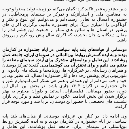
دبیر جشنواره فجر تاکید کرد: گمان می‌کنم در زمینه تولید محتوا و توجه
به مضامین ملی و استراتژیک و تمرکز بر سینمای پرمخاطب، در
جشنواره امسال به تعادل رسیده‌ایم و می‌توانیم این تنوع و تکثر و
گوناگونی را امتیازی بزرگ برای جشنواره بدانیم. برگزاری اکران های
پرشور در استان ها و سالن های مملو از جمعیت این چشم انداز را
مقابل دیدگانمان جان بخشید، که اکران سال پیش رو، گرم و پررونق
باشد.
دوستانی از هیات‌های بلند پایه سیاسی در ایام جشنواره در کنارمان
بودند و به ایده گسترش روابط بین‌المللی در سینمای ایران، جامعه عمل
پوشاندند. این تعامل و برنامه‌های مشترک برای آینده سینمای منطقه را
مغتنم می دانیم و برای تحقق آن می کوشیم
امینی گفت: تمرکز دوستان
و همراهان رسانه‌ای، در خبرگزاری‌ها، روزنامه‌ها و شبکه های رادیویی و
تلویزیونی برای پوشش رخدادها و آثار جشنواره امسال، کم نظیر بود. بر
خود واجب می‌دانم از این همدلی و همراهی تشکر کنم. امیدوارم شور و
حال جشنواره، در اکران ۱۴۰۳ جاری باشد. در بخش بین الملل این
دوره، حضور مهمانان، فیلمسازان، اساتید و داوران محترم به بهتر
برگزار شدن این بخش انجامید. علاوه بر نمایش فیلم و برگزاری بازار،
نشست های تخصصی با حضور این دوستان، بر پا شد و مورد توجه قرار
گرفت.
وی ادامه داد: در کنار این عزیزان، دوستانی از هیات‌های بلند پایه
سیاسی در ایام جشنواره در کنارمان بودند و به ایده گسترش روابط
بین‌المللی در سینمای ایران، جامعه عمل پوشاندند. این تعامل و