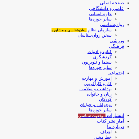
صفحه اصلی
علمی و دانشگاهی
علوم انسانی
سایر حوزه‌ها
روان‌شناسی
سازمان نظام
روان‌شناسی و مشاوره
سخن روان‌شناسان
ورزشی
فرهنگی
کتاب و ادبیات
گردشگری
سینما و تلویزیون
سایر حوزه‌ها
اجتماعی
آموزش و مهارت
کار و کارآفرینی
بهداشت و سلامت
زنان و خانواده
کودکان
نوجوانان و جوانان
سایر حوزه‌ها
انتشارات
موفقیت‌ شناسی
آمار نشر کتاب
درباره ما
اهداف
خط مشی