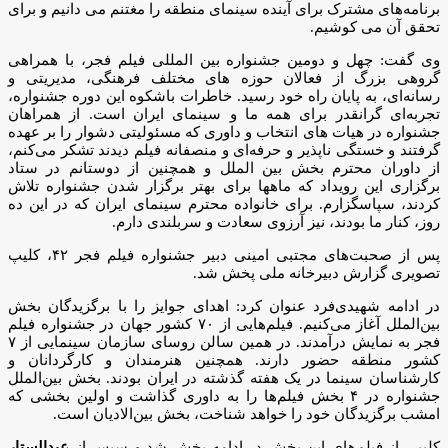
برنامه‌های مشترک برای آینده سینمای منطقه را مغتنم می دانیم و برای
تحقق آن می کوشیم.
وی گفت: چهل و دومین جشنواره بین المللی فیلم فجر، با همراهی
گروهی بزرگ از فعالان حوزه های مختلف فرهنگی، مدیریتی و
رسانه‌ای، به پایان راه خود رسید. خاطرات باشکوه این دوره جشنواره،
تجربه‌ای گرانقدر برای همه ما و سینمای ایران است. از همراهان
جشنواره در هیات های انتخاب و داوری که مسئولیتی دشوار را بر عهده
گرفتند و خستگی ناپذیر و حرفه‌ای و منصفانه فیلم دیدند تشکر می‌کنم،
از داوران محترم بخش بین الملل و همچنین از دوستانم در ستاد
برگزاری این رویداد که ماهها برای بهتر برگزار شدن جشنواره تلاش
کردند، سپاسگزارم. برای خانواده محترم سینمای ایران که در این ده
روز، کنار ما بودند، نیز آرزوی سعادت و سربلندی دارم.
پس از صحبت‌های مجتبی امینی دبیر جشنواره فیلم فجر ۴۲، کلیپ
تصویری گزارش دبیرخانه ملی پخش شد.
در ادامه شهیدی‌فرد عنوان کرد: اهدای جوایز را با برگزیدگان بخش
بین‌الملل آغاز می‌کنیم. فیلم‌هایی از ۷۰ کشور جهان در جشنواره فیلم
فجر به نمایش درآمدند. در همین سالن روسای سازمان سینمایی از ۷
کشور منطقه حضور دارند. همچنین هنرمندان و کارگردانان و
کارشناسان سینما در یک هفته گذشته در ایران بودند. بخش بین‌الملل
جشنواره در ۴ بخش فیلم‌ها را به داوری گذاشت و اولین بخشی که
امشب برگزیدگان خود را خواهد شناخت، بخش بین‌الادیان است.
کلیپی از فیلم‌های این بخش در ادامه پخش شد و سپس از
عبدالستار