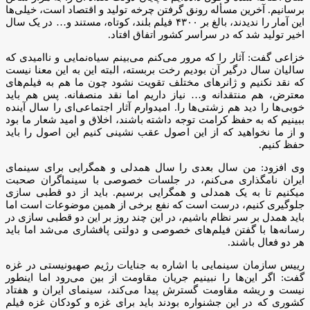
برسانیم. آخرین مسأله رونق گرفتن چرخه تولید و اقتصاد است، خیلی‌ها
این آمار را ندیدند، بالغ بر ۴۳۰۰ فیلم بلند، کوتاه، مستند و… در یک سال
اخیر تولید شد که در سراسر کشور اتفاق افتاد.
خزاعی گفت: آثار را که مرور می‌کنم می‌بینم سیاه‌نمایی و ناامیدی که
سالیان سال درگیر آن بودیم رخت بربسته، البته این به این معنا نیست
که نقد نکنیم و ژانرهای مختلف تقویت نشود چون ما هم به فیلم‌های
معترض، هم منتقدانه و… نیاز داریم اما نقد منصفانه. پس هم باید
خوبی‌ها را دید هم زشتی‌ها را. امیدوارم آثار اجتماعی‌ای را سال آینده
ببینیم که به حفظ کرامت توجه داشته باشند، اخلاق و امید شعار ما بود
و از ما نخواهید که از این اصول عقب نشینی کنیم این اصول را باید
حفظ کنیم.
وی افزود: من سال بعدی را سال همدلی و همگرایی برای سینمای
ایران نامگذاری می‌کنم، در جلسات خصوصی با سینماگران صحبت
میکنیم تا به یک همدلی و همگرایی برسیم. باید از دو قطبی سازی
جلوگیری کنیم، درست است که نفع برخی از همین موضوعات است اما
باید همدل بر سر نظام باشیم، در این چند روز بر این دو قطبی سازی در
رسانه‌ها با گفتن فیلم‌های خصوصی و دولتی پافشاری می‌شد اما باید
هر دو فعال باشند.
رییس سازمان سینمایی با اشاره به جنایات رژیم صهیونیستی در غزه
گفت: اگر این‌ها را نبینیم جریان مقاومت از بین می‌رود اما اینطور
نیست و ریشه مقاومت گسترش پیدا می‌کند، سینمای ایران و هفتاد
کشوری که در این جشنواره بودند باید برای غزه و کودکان غزه فیلم