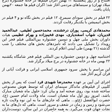
افتتاح و از روز پنجشنبه ۱۲ بهمن اکران فیلم‌ها در خانه جشنواره (برج
میلاد تهران) و سینماهای مردمی آغاز شد؛ اکران فیلم ها جمعه ۲۰بهمن
پایان یافت.
۲۲ فیلم در بخش سودای سیمرغ، ۱۲ فیلم در بخش نگاه نو و ۴ فیلم در
بخش انیمیشن با یکدیگر رقابت کردند.
محمدهادی کریمی، پوران درخشنده، محمدحسین لطیفی، عبدالحمید
قدیریان، شهاب اسفندیاری، مهدی فخیم‌زاده و بهرام عظیمی
هیات
داوران بخش ملی چهل و دومین جشنواره بین‌المللی فیلم فجر این
رویداد را تشکیل می دادند که نامزدهای بخش های مختلف را شب
گذشته (۲۱ بهمن) طی آیینی اعلام کردند.
اختتامیه چهل و دومین جشنواره بین المللی فیلم فجر شامگاه یکشنبه
۲۲ بهمن ماه در خانه جشنواره در برج میلاد برگزار شد.
این مراسم با پخش سرود جمهوری اسلامی ایرانی و قرائت آیاتی از
قرآن کریم آغاز شد.
اجرای این آیین بر عهده
محمدرضا شهیدی فرد
است که پس از پخش
کلیپی از فیلم‌های ماندگار سینمای ایران که توسط هوش مصنوعی
ساخته شده بود، روی صحنه آمد و بیان کرد: حلول ماه شعبان مبارک
باشد، امروز روز اول ماه شعبان است، ماه ولادت امام حسین (ع)،
حضرت ابوالفضل (ع)و… ماهی که جان‌های ما به این نوه ولایت تازه
می‌شود و زمین و زمان در شعف و سرور است. ماهی که دل‌های ما به
نجات جهان قوت می‌گیرد. به همه حاضران در این سالن، دوست‌داران