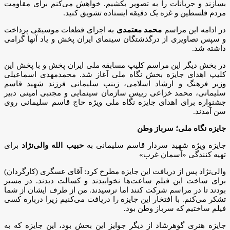
بسازند و جریانات را به تصویر بکشیم.‌ خواهش می‌کنم برای مقاومت
مردم فلسطین و غزه یک دقیقه‌ ایستاده تشویق کنید.
در ادامه این مراسم
محمد معتمدی
به اجرای قطعات موسیقی پرداخت
و سپس تصاویری از درگذشتگان سینمای ایران پخش و یاد آنها گرامی
داشته شد.
در بخش دیگر این مراسم کلیپ مسابقه ملی ایران پخش و با پخش این
کلیپ اهدای جایزه بخش نگاه ملی آغاز شد. محمدمهدی اسماعیلی
وزیر فرهنگ و ارشاد اسلامی، زینب سلیمانی فرزند شهید قاسم
سلیمانی، محمد خزاعی رییس سازمان سینمایی و مجتبی امینی دبیر
جشنواره برای اهدای جایزه نگاه ملی ویژه حاج قاسم سلیمانی روی
سن آمدند.
جایزه نگاه ملی؛ سرباز وطن
جایزه ویژه شهید سردار قاسم سلیمانی به
حبیب الله والی‌نژاد
برای
تهیه کنندگی «آسمان غرب»
والی‌نژاد پس از دریافت این جایزه مطرح کرد: آقای عسگری (کارگردان)
برای ساخت این فیلم ساعت‌ها نخوابیدند و کسالت دیدند. در مسیر
بودند تا در مراسم شرکت کنند اما نرسیدند. من از طرف ایشان از شما
تشکر می‌کنم. با افتخار این جایزه را دریافت می‌کنیم زیرا درباره کسی
فیلم ساختیم که سرباز وطن بود.
جایزه هنری گوهرشاد از دیگر جوایز این بخش بود، این جایزه که به