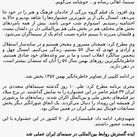
سینما، اهالی رسانه و… خوشآمد می‌گویم.
وی افزود: یک فیلم گروه بزرگی از خادمان فرهنگ و هنر را در خود جا
می‌دهد، امسال یکی از پر شورترین‌ جشنواره‌ها را شاهد بودیم و حالا به
اختتامیه رسیدیم. امیدوارم شب خوبی باشد. بیش از همه نامزدهای
بخش های مختلف هم در بخش ملی هم بین‌المللی دل در دلشان نیست
و قلبشان می‌زند تا ببینیم جایزه نصیب کدام یک از سینماگران می‌شود.
وی مطرح کرد: همچنان مسرور و مفتخر هستیم و در سایه‌سار استقلال
و آزادی و عهدی که سال ۵۷ بستیم، زندگی می‌کنیم. امسال چهل و
پنجمین سالگرد انقلاب است و ما بر سر وعده‌های خود صادق هستیم.
خاطره‌انگیزترین روزهای بهمن سال ۵۷ را آنان که سنشان بیشتر است،
در ذهن دارند.
در ادامه کلیپی از تصاویر خاطره‌انگیز بهمن ۱۳۵۷ پخش شد.
مجری برنامه مطرح کرد: طی ۱۰ روز گذشته سینماهای متعددی در
ایران ۳۳ فیلم‌ حاضر در این جشنواره را به نمایش گذاشتند. در برج میلاد
نیز فیلم‌های بخش ملی و بین‌الملل اکران شدند. رسانه‌های ما پرشورتر
از همیشه این رویداد را دنبال می‌کردند. یک اتفاق شورانگیز دیگر پخش
مسابقات فوتبال تیم‌ ملی ایران در همین سالن بود.
شهیدی‌فرد ادامه داد: فیلمسازانی از ۷۰ کشور در این جشنواره با این
وسعت حضور داشتند.
ایده گسترش روابط بین‌المللی در سینمای ایران عملی شد