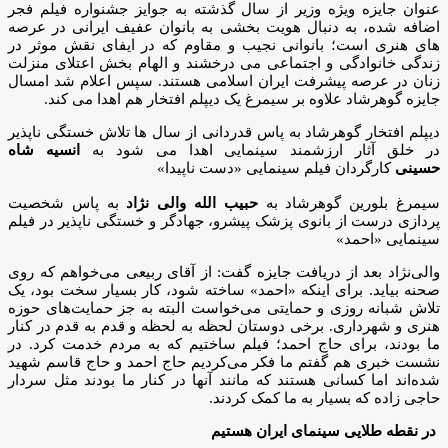
عنوان جایزه ویژه وزیر از سال گذشته به جوایز جشنواره فیلم فجر
اضافه شده، به دنبال هویت بخشی به بانوان عفیف ایرانی در عرصه
های هنری است؛ بانوانی نجیب و مقاوم که در ایفای نقش موثر در
زندگی خانوادگی و اجتماعی می درخشند و الهام بخش اعتلای منزلت
زنان در عرصه پیشرفت ایران اسلامی هستند. سپس اعلام شد امسال
جایزه گوهرشاد علاوه بر سیمرغ یک دیپلم افتخار هم اهدا می کند.
دیپلم افتخار گوهرشاد به پاس قدردانی از سال ها تلاش خستگی ناپذیر
در خلق آثار ارزشمند سینمایی اهدا می شود به
انسیه شاه
حسینی
کارگردان فیلم سینمایی «دست ناپیدا»
سیمرغ بلورین گوهرشاد به
حبیب الله والی نژاد
به پاس شخصیت
پردازی درست از بانوی پزشک پیشرو، جهادگر و خستگی ناپذیر در فیلم
سینمایی «احمد»
والی‌نژاد بعد از دریافت جایزه گفت: از آقای ربیعی می‌خواهم که روی
صحنه بیاید. برای اینکه «احمد» ساخته شود، کار بسیار سخت بود، یک
تلاش شبانه روزی و حمایتی می‌خواست البته به جز حمایت‌های حوزه
هنری و شهرداری. برخی دوستان لحظه به لحظه و قدم به قدم در کنار
ما بودند، برای حاج احمد؛ فیلم ساختیم که به مردم خدمت کرد. در
نشست خبری هم گفتم ما فکر می‌کردیم حاج احمد و حاج قاسم شهید
شده‌اند اما کسانی هستند که مانند آنها در کنار ما بودند مثل سردار
حاجی زاده که بسیار به ما کمک کردند.
در نقطه طلایی سینمای ایران هستیم