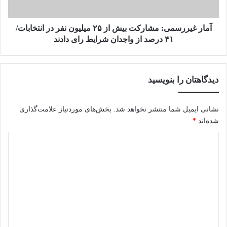
نفر
در
انتخابات/
آمار غیررسمی: مشارکت بیش از ۲۵ میلیون نفر در انتخابات/
۴۱
۴۱ درصد از واجدان شرایط رای دادند
درصد
از
واجدان
دیدگاهتان را بنویسید
شرایط
رای
دادند
نشانی ایمیل شما منتشر نخواهد شد.
بخش‌های موردنیاز علامت‌گذاری
شده‌اند
*
د
ی
د
گ
ا
ه