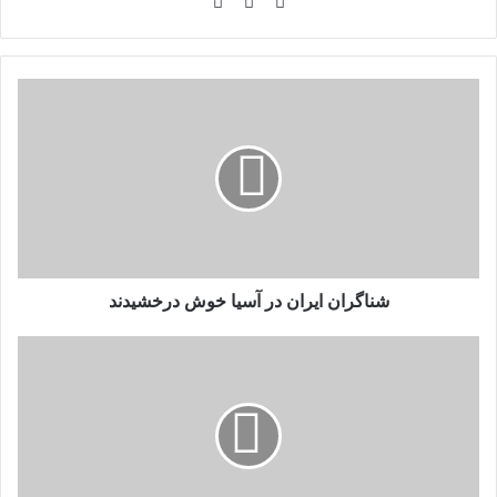
وبسایت
لینکدین
اینستاگرام
شناگران
ایران
در
آسیا
خوش
درخشیدند
شناگران ایران در آسیا خوش درخشیدند
آمار
غیررسمی:
مشارکت
بیش
از
۲۵
میلیون