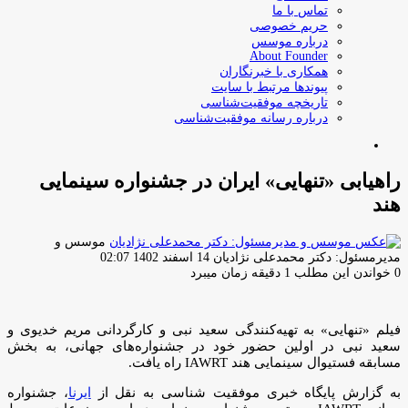
تماس با ما
حریم خصوصی
درباره موسس
About Founder
همکاری با خبرنگاران
پیوندها مرتبط با سایت
تاریخچه موفقیت‌شناسی
درباره رسانه موفقیت‌شناسی
جستجو
برای
راهیابی «تنهایی» ایران در جشنواره سینمایی
هند
موسس و
ارسال
مدیرمسئول: دکتر محمدعلی نژادیان
14 اسفند 1402 02:07
ایمیل
0
خواندن این مطلب 1 دقیقه زمان میبرد
فیلم «تنهایی» به تهیه‌کنندگی سعید نبی و کارگردانی مریم خدیوی و
سعید نبی در اولین حضور خود در جشنواره‌های جهانی، به بخش
مسابقه فستیوال سینمایی هند IAWRT راه یافت.
به گزارش پایگاه خبری موفقیت شناسی به نقل از
ایرنا
، جشنواره