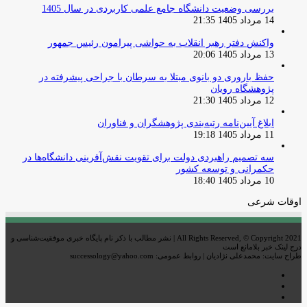
بررسی وضعیت دانشگاه جامع علمی کاربردی در سال 1405
14 مرداد 1405 21:35
واکنش دفتر رهبر انقلاب به حواشی پیرامون رئیس جمهور
13 مرداد 1405 20:06
حفظ باروری دو بانوی مبتلا به سرطان با جراحی پیشرفته در
پژوهشگاه رویان
12 مرداد 1405 21:30
ابلاغ آیین‌نامه رتبه‌بندی پژوهشگران و فناوران
11 مرداد 1405 19:18
سه تصمیم راهبردی دولت برای تقویت نقش‌آفرینی دانشگاه‌ها در
حکمرانی و توسعه کشور
10 مرداد 1405 18:40
اوقات شرعی
All Rights Reserved, © Copyright 2021 | نشر مطالب با ذکر نام پایگاه خبری موفقیت‌شناسی و
درج لینک خبر بلامانع است
طراح سایت: محمدعلی نژادیان | روابط عمومی: successology@yahoo.com
اینستاگرام
تلگرام
خوراک