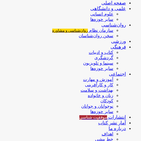
صفحه اصلی
علمی و دانشگاهی
علوم انسانی
سایر حوزه‌ها
روان‌شناسی
سازمان نظام
روان‌شناسی و مشاوره
سخن روان‌شناسان
ورزشی
فرهنگی
کتاب و ادبیات
گردشگری
سینما و تلویزیون
سایر حوزه‌ها
اجتماعی
آموزش و مهارت
کار و کارآفرینی
بهداشت و سلامت
زنان و خانواده
کودکان
نوجوانان و جوانان
سایر حوزه‌ها
انتشارات
موفقیت‌ شناسی
آمار نشر کتاب
درباره ما
اهداف
خط مشی