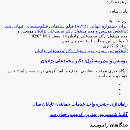
برعهده دارد.
پایان پیام/
برچسب ها
ایران
جشنواره جهانی IAWRT
فیلم سینمایی
فیلم‌سینمایی تنهایی
هند
موسس و
ارسال
مدیرمسئول: دکتر محمدعلی نژادیان
14 اسفند 1402 02:07
ایمیل
0
خواندن این مطلب 1 دقیقه زمان میبرد
اشتراک گذاری
چاپ
فیس
توئیتر
واتس
تلگرام
لینکدین
اشتراک
(X)
آپ
بوک
گذاری
موسس و مدیرمسئول: دکتر محمدعلی نژادیان
از
طریق
ایمیل
پایگاه خبری موفقیت‌شناسی | هدف ما امیدآفرینی در جامعه و ایجاد حس
خوب و مثبت است.
وبسایت
لینکدین
اینستاگرام
راه‌اندازی
راه‌اندازی «پنجره واحد خدمات حمایتی» تاپایان سال
«پنجره
واحد
گلسا
گلسا شمسی‌پور بهترین کدنویس جهان شد
خدمات
شمسی‌پور
حمایتی»
بهترین
دیدگاهتان را بنویسید
تاپایان
کدنویس