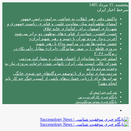
پنجشنبه, 15 مرداد 1405
سرخط اخبار ایران
واکنش دفتر رهبر انقلاب به حواشی پیرامون رئیس جمهور
امضای تفاهم‌نامه میان معاونت علمی و فناوری ریاست جمهوری و
شهرداری اصفهان برای راه‌اندازی خانه خلاق
حسین افشین: حمایت از فناوری‌های نوظهور دو برابر می‌شود
آخرین دیدار مردم تهران با «سید و رهبر شهید ایران»
حضور میلیون‌ها نفر در مراسم وداع با رهبر شهید
پیروزی قاطع ۱۰ بر صفر نمایندگان «ایران» مقابل «آمریکا» در
ربوکاپ ۲۰۲۶
استند خیریه؛ نشانه‌ای از اعتماد، همدلی و مشارکت مردمی
شورای عالی امنیت ملی ایران: تانهایی شدن جزئیات پیروزی نیاز به
وحدت مردم داریم
مردمی‌سازی تولید برق با توسعه نیروگاه‌های خورشیدی خانگی
تهرانی‌ها برای ارزیابی خسارت‌های ناشی از آسیب جنگ چه کار باید
انجام دهند؟
شرکت چترا محرک
پایگاه خبری کارآفرینی‌پرس
پایگاه خبری موتورسیکلت‌نیوز
منو