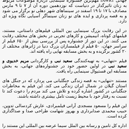
جهانی IAWRT مهم‌ترین جشنواره‌ سینمایی درباره موضوعات مربوط
به زنان تاثیرگذار در دنیاست که نوزدهمین دوره آن از ۷ تا ۹ مارس
مصادف با ۱۷ تا ۱۹ اسفند در سینماهای شهر دهلی نو برگزار می شود
و به قصه پردازی و ایده های نو زنان سینماگر آسیایی نگاه ویژه ای
دارد.
در این رقابت بزرگ سینمایی بین المللی فیلم‌های داستانی، مستند،
فیلمهای کوتاه، انیمیشن و کارهای تجربی در بخش های مختلف رقابت
می کنند. در این دور از جشنواره پس از بررسی بیش از ۶۵۰ فیلم از
سراسر جهان، ۵۰ فیلم از فیلمسازان بزرگ دنیا در ژانرهای مختلف از
۲۰ کشور برگزیده و به بخش مسابقه نهایی راه یافته اند.
فیلم «تنهایی» به تهیه‌کنندگی
سعید نبی
و کارگردانی
مریم خدیوی و
سعید نبی
در اولین حضور خود در جشنواره‌های جهانی، به بخش
مسابقه این فستیوال سینمایی راه یافت.
مستند «تنهایی» به قصه زندگی جنگلبانی می پردازد که در جنگل های
استان گیلان در شمال ایران زندگی می کند. این فیلم به مخاطرات
جنگلبانی در کشور اشاره کرده و تلاش می کند مردم را دعوت کند تا
نسبت به رفتار خود با محیط زیست تامل بیشتری داشته باشند.
این فیلم را مسعود مسجدی آرانی فیلمبرادی، عارش کردسالی تدوین،
حبیب محمدی صدابرداری و بهروز شهامت طراحی صدا و صداگذاری
کرده است.
اداره کل تامین و رسانه بین الملل سیما عرضه بین المللی این مستند را