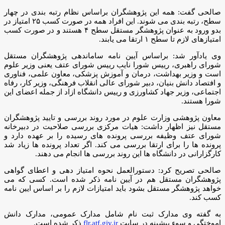
صالحی گفت: همه این پژوهشگران براساس نظام رتبه بندی در چهار
سطح، رتبه بندی می شوند. این افراد همه در صورت کسب ۲۵ امتیاز در
بدو ورود به عنوان پژوهشگر مستقل سطح ۴ هستند و در صورت کسب
امتیازهای لازم تا سطح ۱ ارتقا می یابند.
وی یادآور شد: براساس آیین نامه ساماندهی پژوهشگران مستقل
شورای راهبری، رییس شورا نایب رییس شورای عتف یعنی وزیر علوم
است و وزیر بهداشت، درمان و آموزش پزشکی، معاون علمی، فناوری
و افتصاد دانش بنیان، دبیر شورای عالی انقلاب فرهنگی، وزیر کار، رفاه
اجتماعی، وزیر جهاد کشاورزی و رییس دانشگاه ازاد از جمله اعضای این
شورا هستند.
معاون پژوهشی وزارت علوم در مورد روند بررسی و تایید پژوهشگران
مستقل نیز اظهار داشت: هیات مرکزی بررسی صلاحیت در دبیرخانه
شورای عتف وظیفه بررسی پرونده های رسیده را بر عهده دارد و
پرونده ها را برای ارتقا بررسی می کند. اگر تعداد پرونده ها زیاد شد
کارگزارانی در دانشگاه ها این روند بررسی ها انجام می دهند.
صالحی تصریح کرد: دستورالعمل نحوه امتیاز دهی و اعطای گواهی
پژوهشگران مستقل هم در آیین نامه ذکر شده است. کسی که می
خواهد پژوهشگر مستقل بشود باید امتیازات لازم را بر اساس ایین نامه
کسب کند.
به گفته وی مدارک ثبت نام شامل مدارک عمومی، مدارک دانش
اموختگی و سوء پیشینه در سایت
flr.atf.giv.ir
ذکر شده است.