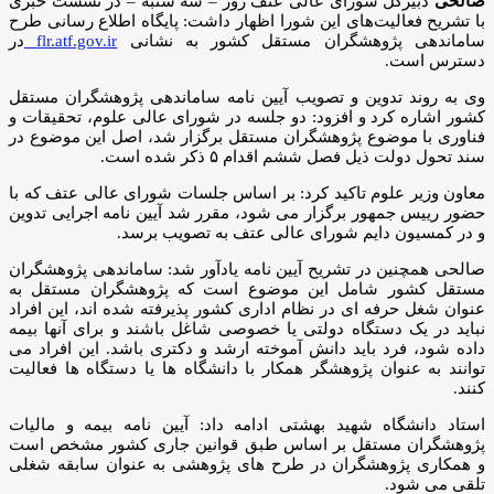
صالحی
دبیرکل شورای عالی عتف روز – سه شنبه – در نشست خبری
با تشریح فعالیت‌های این شورا اظهار داشت: پایگاه اطلاع رسانی طرح
ساماندهی پژوهشگران مستقل کشور به نشانی
flr.atf.gov.ir
در
دسترس است.
وی به روند تدوین و تصویب آیین نامه ساماندهی پژوهشگران مستقل
کشور اشاره کرد و افزود: دو جلسه در شورای عالی علوم، تحقیقات و
فناوری با موضوع پژوهشگران مستقل برگزار شد، اصل این موضوع در
سند تحول دولت ذیل فصل ششم اقدام ۵ ذکر شده است.
معاون وزیر علوم تاکید کرد: بر اساس جلسات شورای عالی عتف که با
حضور رییس جمهور برگزار می شود، مقرر شد آیین نامه اجرایی تدوین
و در کمسیون دایم شورای عالی عتف به تصویب برسد.
صالحی همچنین در تشریح آیین نامه یادآور شد: ساماندهی پژوهشگران
مستقل کشور شامل این موضوع است که پژوهشگران مستقل به
عنوان شغل حرفه ای در نظام اداری کشور پذیرفته شده اند، این افراد
نباید در یک دستگاه دولتی یا خصوصی شاغل باشند و برای آنها بیمه
داده شود، فرد باید دانش آموخته ارشد و دکتری باشد. ‌این افراد می
توانند به عنوان پژوهشگر همکار با دانشگاه ها یا دستگاه ها فعالیت
کنند.
استاد دانشگاه شهید بهشتی ادامه داد: آیین نامه بیمه و مالیات
پژوهشگران مستقل بر اساس طبق قوانین جاری کشور مشخص است
و همکاری پژوهشگران در طرح های پژوهشی به عنوان سابقه شغلی
تلقی می شود.