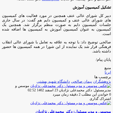
تشکیل کمیسیون آموزش
دبیر کل شورای عالی عتف همچنین در مورد فعالیت های کمیسیون
های شورای عالی عتف و کمیسیون دایم هم گفت: در سال جاری
جلسات کمیسیون دایم به صورت منظم برگزار شد. همچنین یک
کمیسیون به عنوان کمیسیون آموزش به کمیسیون ها اضافه شده
است.
صالحی توضیح داد: با توجه به علاقه به تعامل با شورای عالی انقلاب
فرهنگی قرار شد یک نماینده از این شورا در همه کمیسیون ها حضور
داشته باشد.
پایان پیام/
منبع
ایرنا
برچسب ها
پژوهشگران
پیمان صالحی
دانشگاه شهید بهشتی
موسس و
ارسال
مدیرمسئول: دکتر محمدعلی نژادیان
23 اسفند 1402 02:52
ایمیل
0
خواندن این مطلب 2 دقیقه زمان میبرد
اشتراک گذاری
چاپ
فیس
توئیتر
واتس
تلگرام
لینکدین
اشتراک
(X)
آپ
بوک
گذاری
موسس و مدیرمسئول: دکتر محمدعلی نژادیان
از