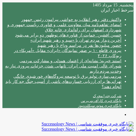
پنجشنبه, 15 مرداد 1405
سرخط اخبار ایران
واکنش دفتر رهبر انقلاب به حواشی پیرامون رئیس جمهور
امضای تفاهم‌نامه میان معاونت علمی و فناوری ریاست جمهوری و
شهرداری اصفهان برای راه‌اندازی خانه خلاق
حسین افشین: حمایت از فناوری‌های نوظهور دو برابر می‌شود
آخرین دیدار مردم تهران با «سید و رهبر شهید ایران»
حضور میلیون‌ها نفر در مراسم وداع با رهبر شهید
پیروزی قاطع ۱۰ بر صفر نمایندگان «ایران» مقابل «آمریکا» در
ربوکاپ ۲۰۲۶
استند خیریه؛ نشانه‌ای از اعتماد، همدلی و مشارکت مردمی
شورای عالی امنیت ملی ایران: تانهایی شدن جزئیات پیروزی نیاز به
وحدت مردم داریم
مردمی‌سازی تولید برق با توسعه نیروگاه‌های خورشیدی خانگی
تهرانی‌ها برای ارزیابی خسارت‌های ناشی از آسیب جنگ چه کار باید
انجام دهند؟
شرکت چترا محرک
پایگاه خبری کارآفرینی‌پرس
پایگاه خبری موتورسیکلت‌نیوز
منو