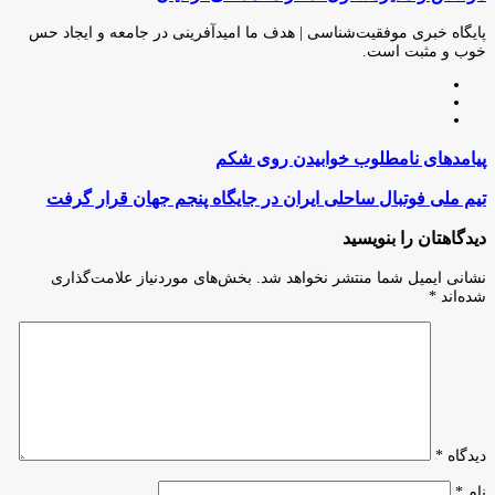
طریق
ایمیل
پایگاه خبری موفقیت‌شناسی | هدف ما امیدآفرینی در جامعه و ایجاد حس
خوب و مثبت است.
وبسایت
لینکدین
اینستاگرام
پیامدهای
پیامدهای نامطلوب خوابیدن روی شکم
نامطلوب
خوابیدن
تیم
تیم ملی فوتبال ساحلی ایران در جایگاه پنجم جهان قرار گرفت
روی
ملی
شکم
فوتبال
دیدگاهتان را بنویسید
ساحلی
ایران
نشانی ایمیل شما منتشر نخواهد شد.
بخش‌های موردنیاز علامت‌گذاری
در
شده‌اند
*
جایگاه
پنجم
جهان
قرار
گرفت
دیدگاه
*
نام
*