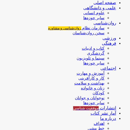
صفحه اصلی
علمی و دانشگاهی
علوم انسانی
سایر حوزه‌ها
روان‌شناسی
سازمان نظام
روان‌شناسی و مشاوره
سخن روان‌شناسان
ورزشی
فرهنگی
کتاب و ادبیات
گردشگری
سینما و تلویزیون
سایر حوزه‌ها
اجتماعی
آموزش و مهارت
کار و کارآفرینی
بهداشت و سلامت
زنان و خانواده
کودکان
نوجوانان و جوانان
سایر حوزه‌ها
انتشارات
موفقیت‌ شناسی
آمار نشر کتاب
درباره ما
اهداف
خط مشی