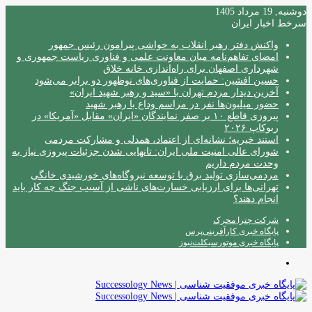
دوشنبه, 19 مرداد 1405
سرخط اخبار ایران
واکنش دفتر رهبر انقلاب به حواشی پیرامون رئیس جمهور
امضای تفاهم‌نامه میان معاونت علمی و فناوری ریاست جمهوری و
شهرداری اصفهان برای راه‌اندازی خانه خلاق
حسین افشین: حمایت از فناوری‌های نوظهور دو برابر می‌شود
آخرین دیدار مردم تهران با «سید و رهبر شهید ایران»
حضور میلیون‌ها نفر در مراسم وداع با رهبر شهید
پیروزی قاطع ۱۰ بر صفر نمایندگان «ایران» مقابل «آمریکا» در
ربوکاپ ۲۰۲۶
استند خیریه؛ نشانه‌ای از اعتماد، همدلی و مشارکت مردمی
شورای عالی امنیت ملی ایران: تانهایی شدن جزئیات پیروزی نیاز به
وحدت مردم داریم
مردمی‌سازی تولید برق با توسعه نیروگاه‌های خورشیدی خانگی
تهرانی‌ها برای ارزیابی خسارت‌های ناشی از آسیب جنگ چه کار باید
انجام دهند؟
شرکت چترا محرک
پایگاه خبری کارآفرینی‌پرس
پایگاه خبری موتورسیکلت‌نیوز
منو