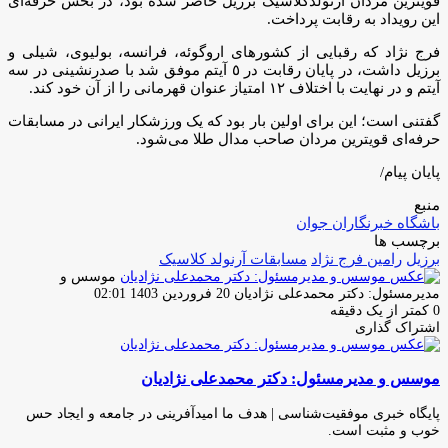
قویترین مردان آرنولدکلاسیک برزیل حاضر شده بود، در بخش حرفه‌ای
این رویداد به رقابت پرداخت.
فرج نژاد که رقبایی از کشور‌های اروگوئه، فرانسه، بولیوى، شیلى و
برزیل داشت، در پایان رقابت در ٥ آیتم موفق شد با صدرنشینى در سه
آیتم و در نهایت با اختلاف ١٢ امتیاز عنوان قهرمانى را از آن خود کند.
گفتنى است؛ این براى اولین بار بود که یک ورزشکار ایرانی در مسابقات
حرفه‌ای قویترین مردان صاحب مدال طلا می‌شود.
پایان پیام/
منبع
باشگاه خبرنگاران جوان
برچسب ها
برزیل
رامین فرج نژاد
مسابقات آرنولد کلاسیک
موسس و
ارسال
مدیرمسئول: دکتر محمدعلی نژادیان
20 فروردین 1403 02:01
ایمیل
0
کمتر از یک دقیقه
اشتراک گذاری
چاپ
فیس
توئیتر
واتس
تلگرام
لینکدین
اشتراک
(X)
آپ
بوک
گذاری
موسس و مدیرمسئول: دکتر محمدعلی نژادیان
از
طریق
ایمیل
پایگاه خبری موفقیت‌شناسی | هدف ما امیدآفرینی در جامعه و ایجاد حس
خوب و مثبت است.