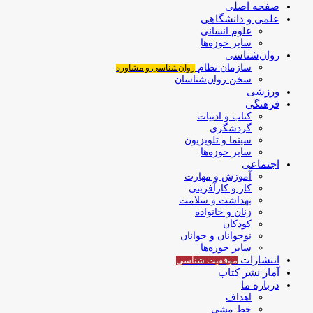
صفحه اصلی
علمی و دانشگاهی
علوم انسانی
سایر حوزه‌ها
روان‌شناسی
سازمان نظام
روان‌شناسی و مشاوره
سخن روان‌شناسان
ورزشی
فرهنگی
کتاب و ادبیات
گردشگری
سینما و تلویزیون
سایر حوزه‌ها
اجتماعی
آموزش و مهارت
کار و کارآفرینی
بهداشت و سلامت
زنان و خانواده
کودکان
نوجوانان و جوانان
سایر حوزه‌ها
انتشارات
موفقیت‌ شناسی
آمار نشر کتاب
درباره ما
اهداف
خط مشی