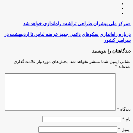
وبسایت
لینکدین
اینستاگرام
«مرکز
«مرکز ملی پیشران طراحی تراشه» راه‌اندازی خواهد شد
ملی
پیشران
درباره
درباره راه‌اندازی سکو‌های دائمی جدید عرضه لباس تا اردیبهشت در
طراحی
راه‌اندازی
سراسر کشور
تراشه»
سکو‌های
راه‌اندازی
دائمی
دیدگاهتان را بنویسید
خواهد
جدید
شد
عرضه
نشانی ایمیل شما منتشر نخواهد شد.
بخش‌های موردنیاز علامت‌گذاری
لباس
شده‌اند
*
تا
اردیبهشت
در
سراسر
کشور
دیدگاه
*
نام
*
ایمیل
*