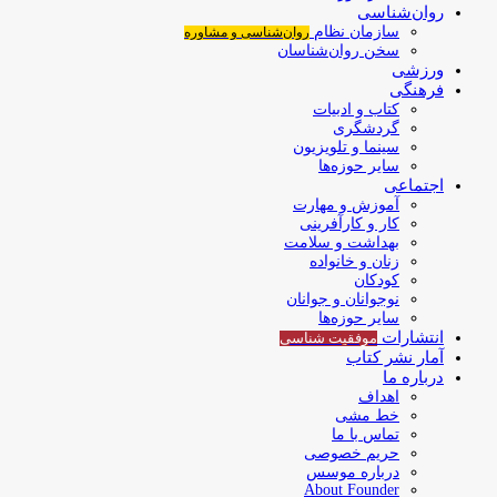
روان‌شناسی
سازمان نظام
روان‌شناسی و مشاوره
سخن روان‌شناسان
ورزشی
فرهنگی
کتاب و ادبیات
گردشگری
سینما و تلویزیون
سایر حوزه‌ها
اجتماعی
آموزش و مهارت
کار و کارآفرینی
بهداشت و سلامت
زنان و خانواده
کودکان
نوجوانان و جوانان
سایر حوزه‌ها
انتشارات
موفقیت‌ شناسی
آمار نشر کتاب
درباره ما
اهداف
خط مشی
تماس با ما
حریم خصوصی
درباره موسس
About Founder