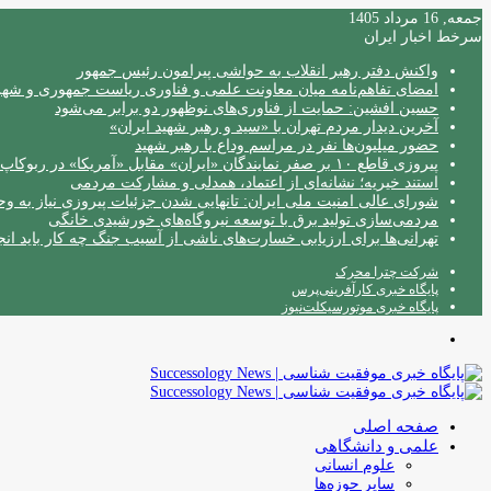
جمعه, 16 مرداد 1405
سرخط اخبار ایران
واکنش دفتر رهبر انقلاب به حواشی پیرامون رئیس جمهور
امضای تفاهم‌نامه میان معاونت علمی و فناوری ریاست جمهوری و شهردا
حسین افشین: حمایت از فناوری‌های نوظهور دو برابر می‌شود
آخرین دیدار مردم تهران با «سید و رهبر شهید ایران»
حضور میلیون‌ها نفر در مراسم وداع با رهبر شهید
پیروزی قاطع ۱۰ بر صفر نمایندگان «ایران» مقابل «آمریکا» در ربوکاپ ۲۰۲۶
استند خیریه؛ نشانه‌ای از اعتماد، همدلی و مشارکت مردمی
شورای عالی امنیت ملی ایران: تانهایی شدن جزئیات پیروزی نیاز به و
مردمی‌سازی تولید برق با توسعه نیروگاه‌های خورشیدی خانگی
تهرانی‌ها برای ارزیابی خسارت‌های ناشی از آسیب جنگ چه کار باید انج
شرکت چترا محرک
پایگاه خبری کارآفرینی‌پرس
پایگاه خبری موتورسیکلت‌نیوز
منو
صفحه اصلی
علمی و دانشگاهی
علوم انسانی
سایر حوزه‌ها