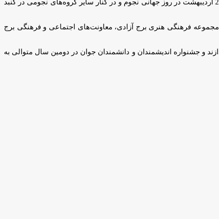
شبی با ستارگان در روزهای 24 و 25 اردیبهشت در مجموعه برج میلاد تهران، 26 اردیبهشت در پارک ملت، 27 اردیبهشت در مجموعه برج آزادی و 28 اردیبهشت در روز جهانی نجوم و در کنار سایر گروه‌های نجومی در گنبد
 مجموعه فرهنگی هنری برج آزادی، معاونت‌‌های اجتماعی و فرهنگی برج
ازند و جشنواره اندیشمندان و دانشمندان جوان در دومین سال متوالی به