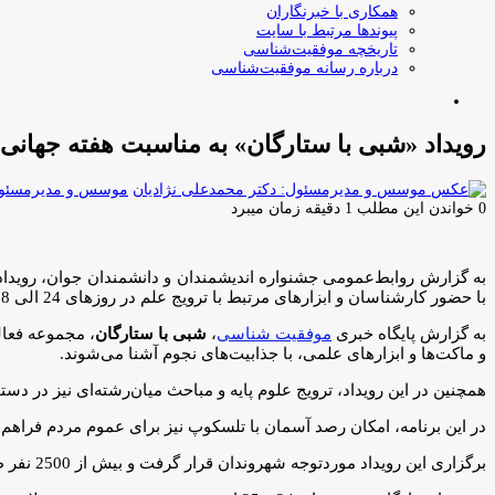
همکاری با خبرنگاران
پیوندها مرتبط با سایت
تاریخچه موفقیت‌شناسی
درباره رسانه موفقیت‌شناسی
جستجو
برای
رویداد «شبی با ستارگان» به مناسبت هفته جهانی
موسس و مدیرمسئول:
0
خواندن این مطلب 1 دقیقه زمان میبرد
به گزارش روابط‌عمومی جشنواره اندیشمندان و دانشمندان جوان، رویدا
با حضور کارشناسان و ابزارهای مرتبط با ترویج علم در روزهای 24 الی 28 اردیبهشت برگزار شد.
به گزارش پایگاه خبری
موفقیت شناسی
،
شبی با ستارگان
، مجموعه فعال
و ماکت‌ها و ابزارهای علمی، با جذابیت‌های نجوم آشنا می‌شوند.
همچنین در این رویداد، ترویج علوم پایه و مباحث میان‌رشته‌ای نیز در دس
در این برنامه، امکان رصد آسمان با تلسکوپ نیز برای عموم مردم فراهم بو
برگزاری این رویداد موردتوجه شهروندان قرار گرفت و بیش از 2500 نفر طی 5 روز برگزاری در سطح تهران از غرفه بازدید کردند.