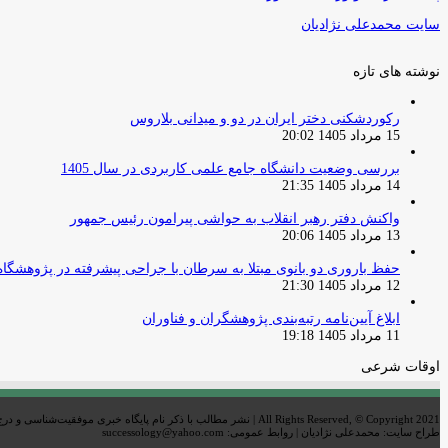
سایت محمدعلی نژادیان
نوشته های تازه
رکوردشکنی دختر ایران در دو و میدانی بلاروس
15 مرداد 1405 20:02
بررسی وضعیت دانشگاه جامع علمی کاربردی در سال 1405
14 مرداد 1405 21:35
واکنش دفتر رهبر انقلاب به حواشی پیرامون رئیس جمهور
13 مرداد 1405 20:06
حفظ باروری دو بانوی مبتلا به سرطان با جراحی پیشرفته در پژوهشگاه
12 مرداد 1405 21:30
ابلاغ آیین‌نامه رتبه‌بندی پژوهشگران و فناوران
11 مرداد 1405 19:18
اوقات شرعی
All Rights Reserved, © Copyright 2021 | نشر مطالب با ذکر نام پایگاه خبری موفقیت‌شناسی و درج لینک خبر بلامانع است
طراح سایت: محمدعلی نژادیان | روابط عمومی: successology@yahoo.com