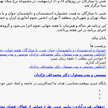
مینا برگزار شد.
شبی با ستارگان به همت جشنواره اندیشمندان و دانشمندان جوان و با
میلاد تهران و شهرداری منطقه ۳ تهران، انجمن نجوم آماتوری ایران و جمعی از کارشناسان حوزه ترویج علم و نجوم برگزار شد.
این برنامه هر ساله و هم‌زمان با هفته جهانی نجوم اجرا می‌شود و گروه
اجرای برنامه در این هفته پرداخت.
‌پایان پیام/
برچسب ها
جشنواره اندیشمندان و دانشمندان جوان
شبی با ستارگان
هفته جهانی نج
موسس و مدیرمسئول:
0
خواندن این مطلب 1 دقیقه زمان میبرد
اشتراک گذاری
چاپ
فیس
توئیتر
واتس
تلگرام
لینکدین
اشتراک
(X)
آپ
بوک
گذاری
موسس و مدیرمسئول: دکتر محمدعلی نژادیان
از
طریق
ایمیل
پایگاه خبری موفقیت‌شناسی | هدف ما امیدآفرینی در جامعه و ایجاد حس خو
وبسایت
لینکدین
اینستاگرام
«دهقانی
«دهقانی فیروزآبادی» مامور تدوین طرح حمایتی از فعالان فضای مج