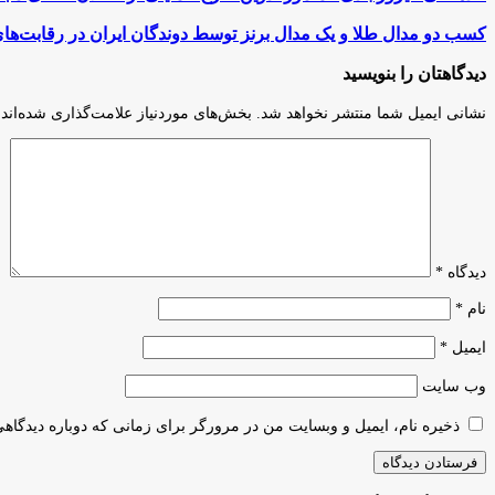
فیروزآبادی»
مامور
کسب
کسب دو مدال طلا و یک مدال برنز توسط دوندگان ایران در رقابت‌های
تدوین
دو
طرح
مدال
دیدگاهتان را بنویسید
حمایتی
طلا
از
و
نشانی ایمیل شما منتشر نخواهد شد.
بخش‌های موردنیاز علامت‌گذاری شده‌اند
فعالان
یک
فضای
مدال
مجازی
برنز
شد
توسط
دوندگان
ایران
در
رقابت‌های
دیدگاه
*
ترکیه
نام
*
ایمیل
*
وب‌ سایت
ذخیره نام، ایمیل و وبسایت من در مرورگر برای زمانی که دوباره دیدگاه