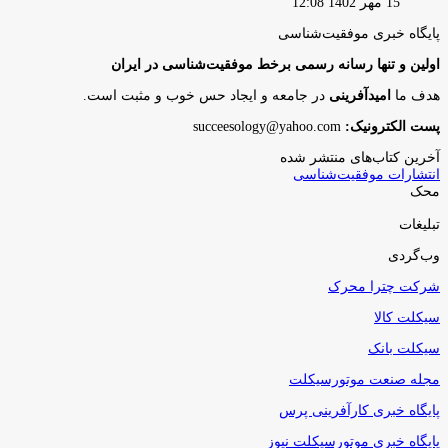
15 مهر 1402 12:08
پایگاه‌ خبری موفقیت‌شناسی
اولین و تنها رسانه رسمی برخط موفقیت‌شناسی در ایران
هدف ما
امیدآفرینی
در جامعه و ایجاد حس خوب و مثبت است.
پست الکترونیک:
succeesology@yahoo.com
آخرین کتاب‌های منتشر شده
انتشارات موفقیت‌شناسی
محک
تبلیغات
وب‌گردی
شرکت چترا محرک
سیکلت کالا
سیکلت بانک
مجله صنعت موتورسیکلت
پایگاه خبری کارآفرینی پرس
پایگاه خبری موتورسیکلت نیوز