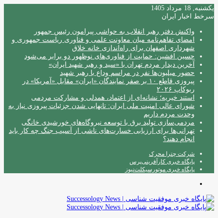
یکشنبه, 18 مرداد 1405
سرخط اخبار ایران
واکنش دفتر رهبر انقلاب به حواشی پیرامون رئیس جمهور
امضای تفاهم‌نامه میان معاونت علمی و فناوری ریاست جمهوری و
شهرداری اصفهان برای راه‌اندازی خانه خلاق
حسین افشین: حمایت از فناوری‌های نوظهور دو برابر می‌شود
آخرین دیدار مردم تهران با «سید و رهبر شهید ایران»
حضور میلیون‌ها نفر در مراسم وداع با رهبر شهید
پیروزی قاطع ۱۰ بر صفر نمایندگان «ایران» مقابل «آمریکا» در
ربوکاپ ۲۰۲۶
استند خیریه؛ نشانه‌ای از اعتماد، همدلی و مشارکت مردمی
شورای عالی امنیت ملی ایران: تانهایی شدن جزئیات پیروزی نیاز به
وحدت مردم داریم
مردمی‌سازی تولید برق با توسعه نیروگاه‌های خورشیدی خانگی
تهرانی‌ها برای ارزیابی خسارت‌های ناشی از آسیب جنگ چه کار باید
انجام دهند؟
شرکت چترا محرک
پایگاه خبری کارآفرینی‌پرس
پایگاه خبری موتورسیکلت‌نیوز
منو