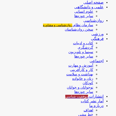
صفحه اصلی
علمی و دانشگاهی
علوم انسانی
سایر حوزه‌ها
روان‌شناسی
سازمان نظام
روان‌شناسی و مشاوره
سخن روان‌شناسان
ورزشی
فرهنگی
کتاب و ادبیات
گردشگری
سینما و تلویزیون
سایر حوزه‌ها
اجتماعی
آموزش و مهارت
کار و کارآفرینی
بهداشت و سلامت
زنان و خانواده
کودکان
نوجوانان و جوانان
سایر حوزه‌ها
انتشارات
موفقیت‌ شناسی
آمار نشر کتاب
درباره ما
اهداف
خط مشی