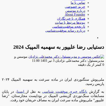
تماس با ما
حریم خصوصی
درباره موسس
About Founder
همکاری با خبرنگاران
پیوندها مرتبط با سایت
تاریخچه موفقیت‌شناسی
درباره رسانه موفقیت‌شناسی
جستجو
برای
دستیابی رضا علیپور به سهمیه المپیک 2024
موسس و
ارسال
مدیرمسئول: دکتر محمدعلی نژادیان
3 تیر 1403 11:00
ایمیل
0
کمتر از یک دقیقه
ملی‌پوش سنگنوردی ایران در ماده سرعت به سهمیه المپیک ۲۰۲۴
پاریس رسید.
به گزارش
پایگاه خبری موفقیت شناسی
به نقل از
ایسنا
، در پایان
مسابقات سنگ‌نوردی گزینشی المپیک در بوداپست مجارستان، “رضا
علیپور” ملی‌پوش ماده سرعت ایران به مصاف حریفان خود رفت.