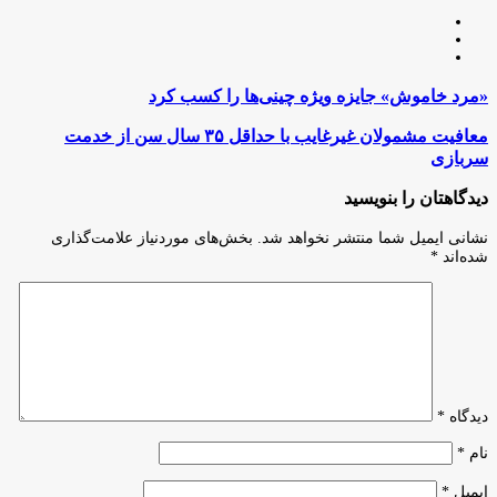
وبسایت
لینکدین
اینستاگرام
«مرد
«مرد خاموش» جایزه ویژه چینی‌ها را کسب کرد
خاموش»
جایزه
معافیت
معافیت مشمولان غیرغایب با حداقل ۳۵ سال سن از خدمت
ویژه
مشمولان
سربازی
چینی‌ها
غیرغایب
را
با
دیدگاهتان را بنویسید
کسب
حداقل
کرد
۳۵
نشانی ایمیل شما منتشر نخواهد شد.
بخش‌های موردنیاز علامت‌گذاری
سال
شده‌اند
*
سن
از
خدمت
سربازی
دیدگاه
*
نام
*
ایمیل
*