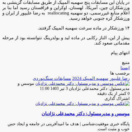
در پایان این مسابقات پنج سهمیه المپیک از طریق مسابقات گزینشی به
ورزشکاران چین، آمریکا، لهستان، اوکراین و قزاقستان رسید اما بنا بر
اعلام منابع غیررسمی، دو سهمیه reallocating به رضا علیپور از ایران و
ورزشکار کره جنوبی خواهد رسید.
۱۴ ورزشکار در ماده سرعت سهمیه المپیک گرفتند.
پیش از این، الناز رکابی در ماده لید و بولدرینگ نتوانسته بود از مرحله
مقدماتی صعود کند.
انتهای پیام
منبع
ایسنا
برچسب ها
رضا علیپور
سهمیه المپیک 2024
مسابقات سنگ‌نوردی
موسس و
ارسال
مدیرمسئول: دکتر محمدعلی نژادیان
3 تیر 1403 11:00
ایمیل
0
کمتر از یک دقیقه
اشتراک گذاری
چاپ
فیس
توئیتر
واتس
تلگرام
لینکدین
اشتراک
(X)
آپ
بوک
گذاری
موسس و مدیرمسئول: دکتر محمدعلی نژادیان
از
طریق
ایمیل
پایگاه خبری موفقیت‌شناسی | هدف ما امیدآفرینی در جامعه و ایجاد حس
خوب و مثبت است.