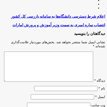
وبسایت
لینکدین
اینستاگرام
اعلام
اعلام شرط دسترسی دانشگاه‌ها به سامانه بازرسی کل کشور
شرط
دسترسی
انتصاب
انتصاب ساره امیری به سمت وزیر آموزش و پرورش امارات
دانشگاه‌ها
ساره
به
امیری
دیدگاهتان را بنویسید
سامانه
به
بازرسی
سمت
نشانی ایمیل شما منتشر نخواهد شد.
بخش‌های موردنیاز علامت‌گذاری
کل
وزیر
شده‌اند
*
کشور
آموزش
و
پرورش
امارات
دیدگاه
*
نام
*
ایمیل
*
وب‌ سایت