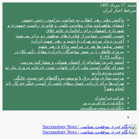
شنبه, 17 مرداد 1405
سرخط اخبار ایران
واکنش دفتر رهبر انقلاب به حواشی پیرامون رئیس جمهور
امضای تفاهم‌نامه میان معاونت علمی و فناوری ریاست جمهوری و
شهرداری اصفهان برای راه‌اندازی خانه خلاق
حسین افشین: حمایت از فناوری‌های نوظهور دو برابر می‌شود
آخرین دیدار مردم تهران با «سید و رهبر شهید ایران»
حضور میلیون‌ها نفر در مراسم وداع با رهبر شهید
پیروزی قاطع ۱۰ بر صفر نمایندگان «ایران» مقابل «آمریکا» در
ربوکاپ ۲۰۲۶
استند خیریه؛ نشانه‌ای از اعتماد، همدلی و مشارکت مردمی
شورای عالی امنیت ملی ایران: تانهایی شدن جزئیات پیروزی نیاز به
وحدت مردم داریم
مردمی‌سازی تولید برق با توسعه نیروگاه‌های خورشیدی خانگی
تهرانی‌ها برای ارزیابی خسارت‌های ناشی از آسیب جنگ چه کار باید
انجام دهند؟
شرکت چترا محرک
پایگاه خبری کارآفرینی‌پرس
پایگاه خبری موتورسیکلت‌نیوز
منو