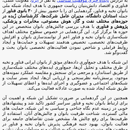
به گزارش
پایگاه خبری موفقیت شناسی
به نقل از
ایرنا
، معاونت علمی،
فناوری و اقتصاد دانش‌بنیان ریاست جمهوری با هدف ایجاد شبکه ملی
بانوان نخبه و فناور، گردهمایی ای را با حضور بیش از
۳۰ بانوی فناور
از
جمله
استادان دانشگاه، مدیران عامل شرکت‌ها، کارشناسان زُبده در
حوزه‌های مختلف نفت و گاز، هوش مصنوعی، مخابرات و پزشکی،
پژوهش و فناوری
با هدف بررسی چالش‌های بانوان متخصص در این
حوزه ها برگزار کرد. این گردهمایی در خصوص سطوح مختلف اهداف
شبکه‌سازی بانوان نخبه و فناور اعم از توانمندسازی بانوان و افزایش
ظرفیت‌های تخصصی، تخصیص هدفمند تسهیلات و حمایت‌ها و ایجاد
روابط فراملی و شاخص نمودن فعالیت‌های تخصصی بانوان بحث و
گفت‌وگو شد.
این شبکه با هدف جمع‌آوری داده‌های موثق از بانوان ایرانی فناور و نخبه
از طرق مختلف و تحلیل آن‌ها، جمع‌آوری ایده‌های مختلف شبکه‌سازی
از طریق استاندارد و مرجعی برای سنجش و مقایسه عملکرد نمونه‌های
موجود، پرسش‌نامه‌ نظرسنجی و ارزیابی آن‌ها، ایجاد بستر سایت و
شبکه‌های اجتماعی و عضوگیری و اجرای ایده‌ها و اعطای تسهیلات از
طریق شبکه‌ ایجاد شده به صورت عادلانه فعالیت می‌کند.
همچنین در این گردهمایی بر ضرورت تشکیل این شبکه و اهمیت آن
برای ارتباط بانوان نخبه و فناور سراسر کشور تاکید شد و پیشنهادهای
خوبی در زمینه عدم نگاه جناحی و سیاسی به این شبکه، حمایت های
مالی گسترده، شناخت ظرفیت بانوان و چالش‌های آنان، استفاده از
ظرفیت‌ها برای رفع چالش ها، مشخص شدن تقاضاهای جامعه برای
فعالیت بانوان، بهبود جنبه فرهنگی پذیرش بانوان نخبه و فناور در
موقعیت های مدیریتی، توجه شبکه به عدالت و نه مساوات میان زنان و