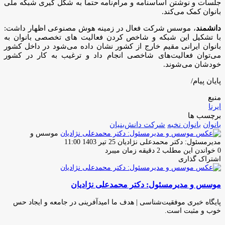
جلسات و نوشتن اساسنامه و مرام‌نامه حتما به شکل گیری شبکه ملی
بانوان کمک می‌کند.
دانشمند
، موسس شرکت فعال در زمینه هوش مصنوعی اظهار داشت:
با تشکیل این شبکه و شاخص کردن فعالیت های تخصصی بانوان به
بانوان ایرانی مقیم خارج از کشور نشان داده می‌شود در داخل کشور
می‌توان فعالیت‌های شاخصی انجام داد و ترغیب به کار در کشور
خودشان می‌شوند.
پایان پیام/
منبع
ایرنا
برچسب ها
بانوان
بانوان نخبه
شرکت دانش‌بنیان
موسس و
ارسال
مدیرمسئول: دکتر محمدعلی نژادیان
25 تیر 1403 11:00
ایمیل
0
خواندن این مطلب 2 دقیقه زمان میبرد
اشتراک گذاری
چاپ
فیس
توئیتر
واتس
تلگرام
لینکدین
اشتراک
(X)
آپ
بوک
گذاری
موسس و مدیرمسئول: دکتر محمدعلی نژادیان
از
طریق
ایمیل
پایگاه خبری موفقیت‌شناسی | هدف ما امیدآفرینی در جامعه و ایجاد حس
خوب و مثبت است.