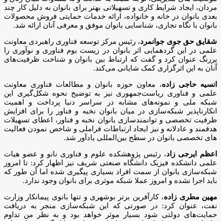
مردان، ایجاد شرایط کاری و تسهیلاتی بهتر برای بانوان به دلیل کار چند
بعدی بانوان در خانه و خانواده، ارائه خدمات حمایتی فروش محصولات
بانوان با نگاه تجاری، شناسایی بانوان موفق و معرفی آنان ارائه شد.
شقایق حق جوی جوانمرد
، رئیس مرکز توسعه فناوری راهبردی معاونت
علمی در این گردهمایی اثر بانوان در زیست بوم فناوری و نوآوری را
پررنگ عنوان کرد و گفت که ارتباط بین بانوان و شناخت ظرفیت‌های
آنان به این اثرگزاری کمک شایانی می‌کند.
انسیه حاجی زاده
، معاون حوزه بانوان و مطالعات فناوری معاونت
علمی و فناوری ریاست‌جمهوری نیز به توضیح نحوه شکل‌گیری این
شبکه ملی و نمونه‌های مشابه در سراسر دنیا پرداخت و اهمیت
انکارناپذیر شبکه‌سازی در میان بانوان نخبه و فناور را برای افزایش
ظرفیت تخصصی و توانمندسازی بانوان نخبه و فناور، اعطای تسهیلات
هدفمند و عادلانه و نیز ایجاد ارتباطات فراملی و شاخص نمودن فعالیت
های تخصصی بانوان در سطح بین‌المللی یادآور شد.
اعظم ایرجی زاد
، رئیس پژوهشکده علوم و فناوری نانو و عضو هیات
علمی دانشکده فیزیک دانشگاه صنعتی شریف نیز اظهار کرد: تا امروز
شبکه‌سازی بانوان از سمت افراد بسیاری پیگیری شده اما آن طور که
باید اجرا نشده و امروز عملا شبکه‌ موثری برای بانوان وجود ندارد.
مهین مطری زاده
، کارآفرین برتر بوشهری و تنها بانوی پیمانکار وزارت
نفت، عنوان کرد: در صورتی که این شبکه‌سازی منجر به دریافت
حمایت‌های دولتی شود بسیار موثر خواهد بود و به نظر من تداوم