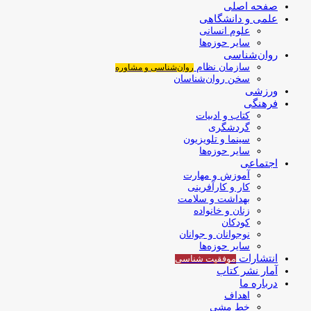
صفحه اصلی
علمی و دانشگاهی
علوم انسانی
سایر حوزه‌ها
روان‌شناسی
سازمان نظام
روان‌شناسی و مشاوره
سخن روان‌شناسان
ورزشی
فرهنگی
کتاب و ادبیات
گردشگری
سینما و تلویزیون
سایر حوزه‌ها
اجتماعی
آموزش و مهارت
کار و کارآفرینی
بهداشت و سلامت
زنان و خانواده
کودکان
نوجوانان و جوانان
سایر حوزه‌ها
انتشارات
موفقیت‌ شناسی
آمار نشر کتاب
درباره ما
اهداف
خط مشی