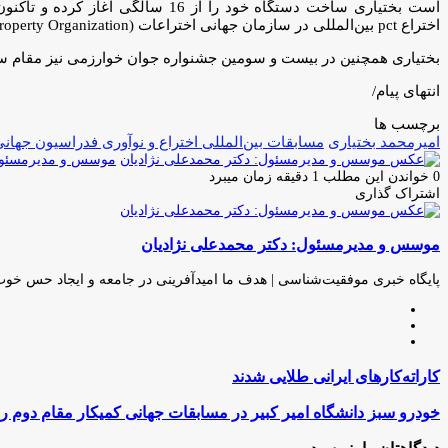
است بختیاری ساخت دستگاه خود را
اختراع pct بین‌المللی در سازمان جهانی اختراعات WIPO (World Intellectual Property Organization) کرده است. ثبت اختراع pct در 152 کشور جهان اعتبار دارد.
بختیاری همچنین در بیست و سومین جشنواره جوان خوارزمی نیز مقام 
انتهای پیام/
برچسب ها
امیرمحمد بختیاری
مسابقات بین‌المللی اختراع و نوآوری فدراسیون جهان
موسس و مدیرمسئول:
0
خواندن این مطلب 1 دقیقه زمان میبرد
اشتراک گذاری
چاپ
فیس
توئیتر
واتس
تلگرام
لینکدین
اشتراک
(X)
آپ
بوک
گذاری
موسس و مدیرمسئول: دکتر محمدعلی نژادیان
از
طریق
ایمیل
پایگاه خبری موفقیت‌شناسی | هدف ما امیدآفرینی در جامعه و ایجاد حس خو
وبسایت
لینکدین
اینستاگرام
کاراته‌کا‌رهای
کاراته‌کا‌رهای ایرانی طلایی شدند
ایرانی
طلایی
خودرو
خودرو سبز دانشگاه امیر کبیر در مسابقات جهانی کمیکار مقام دوم 
شدند
سبز
دانشگاه