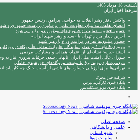
یکشنبه, 18 مرداد 1405
سرخط اخبار ایران
واکنش دفتر رهبر انقلاب به حواشی پیرامون رئیس جمهور
امضای تفاهم‌نامه میان معاونت علمی و فناوری ریاست جمهوری و شهردا
حسین افشین: حمایت از فناوری‌های نوظهور دو برابر می‌شود
آخرین دیدار مردم تهران با «سید و رهبر شهید ایران»
حضور میلیون‌ها نفر در مراسم وداع با رهبر شهید
پیروزی قاطع ۱۰ بر صفر نمایندگان «ایران» مقابل «آمریکا» در ربوکاپ ۲۰۲۶
استند خیریه؛ نشانه‌ای از اعتماد، همدلی و مشارکت مردمی
شورای عالی امنیت ملی ایران: تانهایی شدن جزئیات پیروزی نیاز به و
مردمی‌سازی تولید برق با توسعه نیروگاه‌های خورشیدی خانگی
تهرانی‌ها برای ارزیابی خسارت‌های ناشی از آسیب جنگ چه کار باید انج
شرکت چترا محرک
پایگاه خبری کارآفرینی‌پرس
پایگاه خبری موتورسیکلت‌نیوز
منو
صفحه اصلی
علمی و دانشگاهی
علوم انسانی
سایر حوزه‌ها