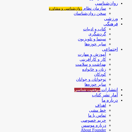
روان‌شناسی
سازمان نظام
روان‌شناسی و مشاوره
سخن روان‌شناسان
ورزشی
فرهنگی
کتاب و ادبیات
گردشگری
سینما و تلویزیون
سایر حوزه‌ها
اجتماعی
آموزش و مهارت
کار و کارآفرینی
بهداشت و سلامت
زنان و خانواده
کودکان
نوجوانان و جوانان
سایر حوزه‌ها
انتشارات
موفقیت‌ شناسی
آمار نشر کتاب
درباره ما
اهداف
خط مشی
تماس با ما
حریم خصوصی
درباره موسس
About Founder