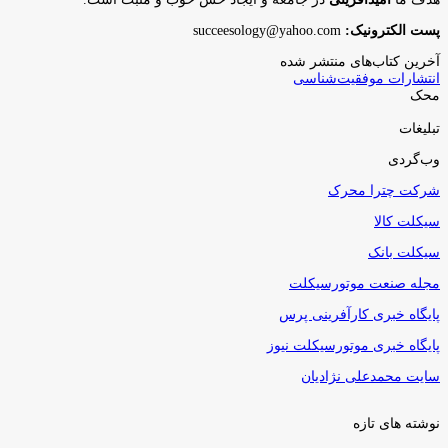
پست الکترونیک:
succeesology@yahoo.com
آخرین کتاب‌های منتشر شده
انتشارات موفقیت‌شناسی
محک
تبلیغات
وب‌گردی
شرکت چترا محرک
سیکلت کالا
سیکلت بانک
مجله صنعت موتورسیکلت
پایگاه خبری کارآفرینی پرس
پایگاه خبری موتورسیکلت نیوز
سایت محمدعلی نژادیان
نوشته های تازه