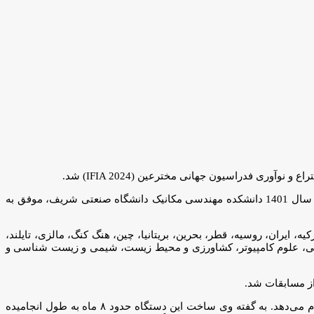
ی فدراسیون جهانی مخترعین (IFIA 2024) شد.
دانشجوی مقطع کارشناسی ورودی سال 1401 دانشکده مهندسی مکانیک دانشگاه صنعتی شریف، موفق به
دا، استرالیا، مراکش، اندونزی، ترکیه، ایران، روسیه، قطر، بحرین، بریتانیا، چین، هنگ کنگ، مالزی، تایلند،
رشته‌های مختلف از جمله؛ مهندسی، علوم کامپیوتر، کشاورزی و محیط زیست، شیمی و زیست شناسی و
از مسابقات شد.
گفتنی است دستگاه ساخته شده توسط امیرمحمد بختیاری با استفاده از یک روش ترکیبی اسپری خاک و گاز، کربن‌دی‌اکسید اطفاء حریق را انجام می‌دهد. به گفته وی ساخت این دستگاه حدود ۸ ماه به طول انجامیده