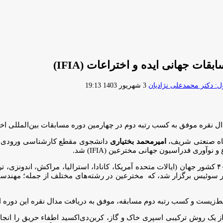
جهانی ایده و اختراعات (IFIA)
ارسال
 دکتر محمدعلی نژادیان
3 شهریور 1403 19:13
ایمیل
موفق به کسب رتبه دوم در چهارمین دوره مسابقات بین‌المللی اختراع و نوآور
گاه صنعتی شریف،
امیرمحمد بختیاری
آوری فدراسیون جهانی مخترعین (IFIA) شد.
چهارمین دوره مسابقات جهانی ایده و اختراعات ۲۰۲۴، با ۶۰۰ طرح از ۴۰ کشور جهان (ایالات متحده آمریکا، کانا
ده عربی، لهستان، و …)، از 26 تا 28 مرداد (۱۶ تا ۱۸ اوت) در سوئیس برگزار شد، که مخترعین در 
یط‌زیست و کسب رتبه دوم مسابقه، موفق به دریافت مدال نقره این دوره 