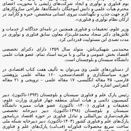
بوم فناوری و نوآوری و ایجاد شرکت‌های زایشی با محوریت اعضای
محترم هیأت علمی و دانش آموختگان دانشگاه‌ها، طراحی سازوکارهای
لازم جهت جذب و نگهداشت نیروی انسانی متخصص، خبره و کارآمد در
ارکان نظام نوآوری و فناوری».
وزیر علوم، تحقیقات و فناوری همچنین در نامه‌ای جداگانه از خدمات و
تلاش‌های دکتر سجاد محمدعلی‌نژاد معاون سابق فناوری و نوآوری در
مدت تصدی این مسئولیت قدردانی کرد.
محمدنبی شهیکی‌تاش، متولد سال ۱۳۵۹ دارای دکترای تخصصی
اقتصاد بخش عمومی و مالی و با مرتبه استاد تمام، عضو هیات علمی
دانشگاه سیستان و بلوچستان است.
از دستاوردهای علمی وی می‌توان به تألیف هفت کتاب اقتصادی در
حوزه سیاستگذاری و اقتصادسنجی، ۱۶۰ مقاله علمی پژوهشی
فارسی، ۴۵ مقاله انگلیسی، ۱۷ مقاله علمی – ترویجی و ۲۱ مقاله
کنفرانس اشاره کرد.
رئیس پارک علم و فناوری سیستان و بلوچستان (۱۳۹۳-تاکنون)، دبیر
کمیسیون دائمی و هیات امنای منطقه چهار فناوری وزارت علوم،
تحقیقات و فناوری (۱۴۰۰- تاکنون)، عضو هیات ممیزه دانشگاه
سیستان و بلوچستان (۱۳۹۸-تاکنون)، دبیر دبیرخانه تخصصی
ظرفیت‌سازی بین‌المللی و تبادل فناوری در حوزه اقتصاد دریامحور
پارک‌های علم و فناوری کشور (۱۴۰۳-تاکنون)، دبیر دبیرخانه شبکه ملی
ساخت سریع محصولات فناورانه (فب‌لب) پارک‌های علم و فناوری