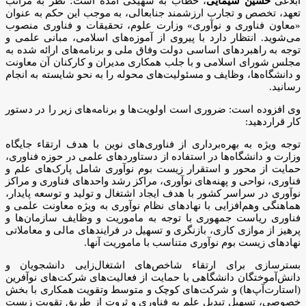
ابلاغی
حسین سیمایی
، خطاب به شهیکی آمده است؛ نظر به مراتب
تعهد، تخصص و تجارب ارزشمند جنابعالی، به موجب این حکم به عنوان
«معاون فناوری و نوآوری» وزارت علوم، تحقیقات و فناوری منصوب
می‌شوید. انتظار دارد با پیروی از آموزه‌های اسلامی، مبانی علمی و
توجه به راهبردهای اساسی دولت وفاق ملی و برنامه‌های ارائه شده به
مجلس شورای اسلامی و با جلب همکاری مدیران و کارکنان آن معاونت
و دانشگاه‌ها، وظایف و مسئولیت‌های محوله را به نحو شایسته به انجام
رسانید.
وی افزوده است: ضروری است اولویت‌ها و برنامه‌های زیر را در دستور
کار قراردهید:
توجه ویژه به بهره‌برداری از فناوری‌های نوین با هدف ارتقاء جایگاه
وزارت و دانشگاه‌ها در استفاده از دستاوردهای علمی در حوزه فناوری،
حمایت از محور و استقرار زیست بوم نوآوری شامل پارک‌های علم و
فناوری، نواحی و پهنه‌های نوآوری، مراکز رشد واحدهای فناوری و مراکز
نوآوری در سراسر کشور با هدف ایجاد اشتغال و تولید و توسعه پایدار،
هماهنگی وهم‌افزایی با نهادهای نظام نوآوری به ویژه معاونت علمی و
فناوری ریاست جمهوری با توجه به ماموریت و وظایف سازمان‌ها و
پرهیز از موازی کاری، بازنگری و تسهیل در فرایندهای مالی و معاملاتی
نهادهای زیست بوم نوآوری متناسب با ماموریت آنها.
بسترسازی برای ارتقاء شاخص‌های اشتغال‌زایی دانشجویان و
دانش‌آموختگان دانشگاهی با حمایت از فعالیت‌های شرکت‌های نوآفرین
(استارت‌آپ‌ها) و شرکت‌های کوچک و متوسط وتقویت همکاری با بخش
خصوصی، تسهیل تبدیل علم به فناوری و ثروت از طریق تقویت زیست