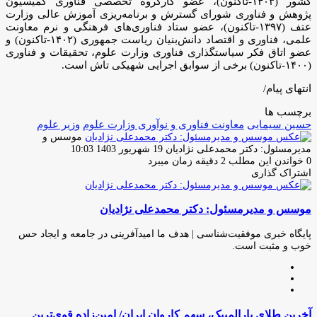
کشور (۱۴۰۳-تاکنون)، عضو کارگروه تخصصی فناوری کمیسیون
پژوهش و فناوری شورای گسترش و برنامه‌ریزی آموزش عالی وزارت
عتف (۱۳۹۷-تاکنون)، عضو ستاد فناوری‌های فرهنگی و نرم معاونت
علمی، فناوری و اقتصاد دانش‌بنیان ریاست جمهوری (۱۴۰۲-تاکنون) و
عضو اتاق فکر سیاستگذاری فناوری وزارت علوم، تحقیقات و فناوری
(۱۴۰۰-تاکنون) برخی از سوابق اجرایی شهیکی تاش است.
انتهای پیام/
برچسب ها
حسین سیمایی
معاونت فناوری و نوآوری وزارت علوم
وزیر علوم
موسس و
ارسال
مدیرمسئول: دکتر محمدعلی نژادیان
19 شهریور 1403 10:03
ایمیل
0
خواندن این مطلب 2 دقیقه زمان میبرد
اشتراک گذاری
چاپ
فیس
توئیتر
واتس
تلگرام
لینکدین
اشتراک
(X)
آپ
بوک
گذاری
موسس و مدیرمسئول: دکتر محمدعلی نژادیان
از
طریق
ایمیل
پایگاه خبری موفقیت‌شناسی | هدف ما امیدآفرینی در جامعه و ایجاد حس
خوب و مثبت است.
وبسایت
لینکدین
اینستاگرام
آخرین
آخرین طلای پارالمپیک، سهم کاروان ایران/ امین‌زاده قوی‌ترین