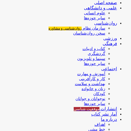
صفحه اصلی
علمی و دانشگاهی
علوم انسانی
سایر حوزه‌ها
روان‌شناسی
سازمان نظام
روان‌شناسی و مشاوره
سخن روان‌شناسان
ورزشی
فرهنگی
کتاب و ادبیات
گردشگری
سینما و تلویزیون
سایر حوزه‌ها
اجتماعی
آموزش و مهارت
کار و کارآفرینی
بهداشت و سلامت
زنان و خانواده
کودکان
نوجوانان و جوانان
سایر حوزه‌ها
انتشارات
موفقیت‌ شناسی
آمار نشر کتاب
درباره ما
اهداف
خط مشی