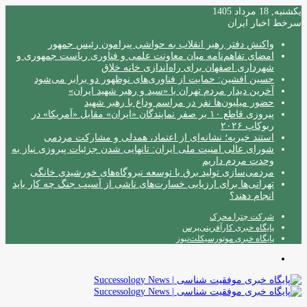
یکشنبه, 18 مرداد 1405
سرخط اخبار ایران
واکنش دفتر رهبر انقلاب به حواشی پیرامون رئیس جمهور
امضای تفاهم‌نامه میان معاونت علمی و فناوری ریاست جمهوری و
شهرداری اصفهان برای راه‌اندازی خانه خلاق
حسین افشین: حمایت از فناوری‌های نوظهور دو برابر می‌شود
آخرین دیدار مردم تهران با «سید و رهبر شهید ایران»
حضور میلیون‌ها نفر در مراسم وداع با رهبر شهید
پیروزی قاطع ۱۰ بر صفر نمایندگان «ایران» مقابل «آمریکا» در
ربوکاپ ۲۰۲۶
استند خیریه؛ نشانه‌ای از اعتماد، همدلی و مشارکت مردمی
شورای عالی امنیت ملی ایران: تانهایی شدن جزئیات پیروزی نیاز به
وحدت مردم داریم
مردمی‌سازی تولید برق با توسعه نیروگاه‌های خورشیدی خانگی
تهرانی‌ها برای ارزیابی خسارت‌های ناشی از آسیب جنگ چه کار باید
انجام دهند؟
شرکت چترا محرک
پایگاه خبری کارآفرینی‌پرس
پایگاه خبری موتورسیکلت‌نیوز
منو