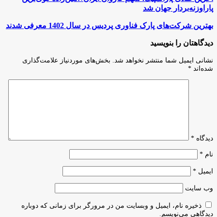
طلای
پاراوزنه‌بردار جهان شد
پارالمپیک،
سهم
بهترین
بهترین شرکت‌های پارک فناوری پردیس در سال 1402 معرفی شدند
کاروان
شرکت‌های
ایران/
پارک
دیدگاهتان را بنویسید
امین‌زاده
فناوری
قوی‌ترین
پردیس
نشانی ایمیل شما منتشر نخواهد شد.
بخش‌های موردنیاز علامت‌گذاری
پاراوزنه‌بردار
در
شده‌اند
*
جهان
سال
شد
1402
معرفی
شدند
دیدگاه
*
نام
*
ایمیل
*
وب‌ سایت
ذخیره نام، ایمیل و وبسایت من در مرورگر برای زمانی که دوباره
دیدگاهی می‌نویسم.