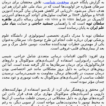
به گزارش پایگاه خبری
موفقیت شناسی
، تلاش محققان برای درمان
سرطان همواره جز اولویت‌ها است که در بنیاد ملی علم ایران هم این
هدف دنبال می‌شود. «ارزیابی اثر کاهش همزمان بیان گیرنده آدنوزین
A۲aR و مولکول Tim۳ بر فعالیت سلول‌های Tواجد گیرنده‌های آنتی‌ژنی
کایمریک در شرایط in vitro و in vivo» عنوان رساله دکتری
طاهره
سلطان تویه
است که با راهنمایی
جمشید حاجتی
و حمایت
بنیاد ملی
علم ایران
به پایان رسانده است.
سلطان تویه با مدرک دکتری تخصصی ایمونولوژی از دانشگاه علوم
پزشکی تهران درباره علت انجام این طرح توضیح داد: سرطان به‌عنوان
یکی از مهمترین خطرات تهدیدکننده سلامت، دومین عامل مرگ و میر
بعد از بیماری‌های قلبی-عروقی است.
وی افزود: تاکنون اقدامات درمانی متعددی شامل جراحی، شیمی
درمانی، رادیوتراپی، استفاده از آنتی‌بادی‌های منوکلونال و داروهای
فارماکولوژیک برای درمان سرطان‌ها به کار گرفته شده است. اما این
روش‌های درمانی به دلیل بروز مشکلاتی مانند غیر اختصاصی بودن
درمان سمیت در بافت‌های نرمال، مقاومت به شیمی‌درمانی، نرسیدن
غلظت مناسب از آنتی‌بادی‌های منوکلونال به بافت توموری و عود مجدد
چندان مؤثر نبوده است.
این محقق و پژوهشگر بیان کرد: از یک‌سو استفاده از مهارکننده‌های
دارویی و آنتی‌بادی‌های منوکلونال مهاری برای هدف قرار دادن این
گیرنده‌های مهاری به دلیل مشکلاتی در رسیدن غلظت مناسب از آن‌ها
به محیط تومور با محدودیت‌هایی مواجه است. از سویی دیگر، به رغم