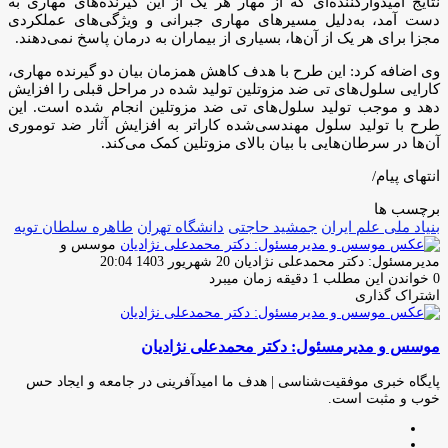
نتایج‌ امیدوارکننده‌ای که از مهار هر یک از این گیرنده‌های مهاری به
دست آمد، به‌دلیل مسیرهای مهاری جبرانی و ویژگی‌های عملکردی
مجزا برای هر یک از آن‌ها، بسیاری از بیماران به درمان پاسخ نمی‌دهند.
وی اضافه کرد: این طرح با هدف کاهش همزمان بیان دو گیرنده مهاری،
کارایی سلول‌های تی ضد مزوتلین تولید شده در مراحل قبلی را افزایش
دهد و موجب تولید سلول‌های تی ضد مزوتلین انجام شده است. این
طرح با تولید سلول مهندسی‌شده کاراتر به افزایش آثار ضد توموری
آن‌ها در سرطان‌هایی با بیان بالای مزوتلین کمک می‌کند.
انتهای پیام/
برچسب ها
بنیاد ملی علم ایران
جمشید حاجتی
دانشگاه تهران
طاهره سلطان تویه
موسس و
ارسال
مدیرمسئول: دکتر محمدعلی نژادیان
20 شهریور 1403 20:04
ایمیل
0
خواندن این مطلب 1 دقیقه زمان میبرد
اشتراک گذاری
چاپ
فیس
توئیتر
واتس
تلگرام
لینکدین
اشتراک
(X)
آپ
بوک
گذاری
موسس و مدیرمسئول: دکتر محمدعلی نژادیان
از
طریق
ایمیل
پایگاه خبری موفقیت‌شناسی | هدف ما امیدآفرینی در جامعه و ایجاد حس
خوب و مثبت است.
وبسایت
لینکدین