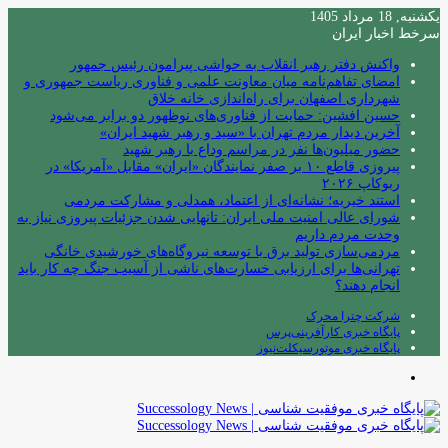
یکشنبه, 18 مرداد 1405
سرخط اخبار ایران
واکنش دفتر رهبر انقلاب به حواشی پیرامون رئیس جمهور
امضای تفاهم‌نامه میان معاونت علمی و فناوری ریاست جمهوری و
شهرداری اصفهان برای راه‌اندازی خانه خلاق
حسین افشین: حمایت از فناوری‌های نوظهور دو برابر می‌شود
آخرین دیدار مردم تهران با «سید و رهبر شهید ایران»
حضور میلیون‌ها نفر در مراسم وداع با رهبر شهید
پیروزی قاطع ۱۰ بر صفر نمایندگان «ایران» مقابل «آمریکا» در
ربوکاپ ۲۰۲۶
استند خیریه؛ نشانه‌ای از اعتماد، همدلی و مشارکت مردمی
شورای عالی امنیت ملی ایران: تانهایی شدن جزئیات پیروزی نیاز به
وحدت مردم داریم
مردمی‌سازی تولید برق با توسعه نیروگاه‌های خورشیدی خانگی
تهرانی‌ها برای ارزیابی خسارت‌های ناشی از آسیب جنگ چه کار باید
انجام دهند؟
شرکت چترا محرک
پایگاه خبری کارآفرینی‌پرس
پایگاه خبری موتورسیکلت‌نیوز
منو