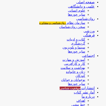
صفحه اصلی
علمی و دانشگاهی
علوم انسانی
سایر حوزه‌ها
روان‌شناسی
سازمان نظام
روان‌شناسی و مشاوره
سخن روان‌شناسان
ورزشی
فرهنگی
کتاب و ادبیات
گردشگری
سینما و تلویزیون
سایر حوزه‌ها
اجتماعی
آموزش و مهارت
کار و کارآفرینی
بهداشت و سلامت
زنان و خانواده
کودکان
نوجوانان و جوانان
سایر حوزه‌ها
انتشارات
موفقیت‌ شناسی
آمار نشر کتاب
درباره ما
اهداف
خط مشی