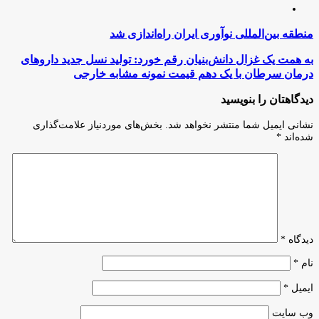
اینستاگرام
منطقه
منطقه بین‌المللی نوآوری ایران راه‌اندازی شد
بین‌المللی
نوآوری
به
به همت یک غزال دانش‌بنیان رقم خورد: تولید نسل جدید داروهای
ایران
همت
درمان سرطان با یک دهم قیمت نمونه مشابه خارجی
راه‌اندازی
یک
شد
غزال
دیدگاهتان را بنویسید
دانش‌بنیان
رقم
نشانی ایمیل شما منتشر نخواهد شد.
بخش‌های موردنیاز علامت‌گذاری
خورد:
شده‌اند
*
تولید
نسل
جدید
داروهای
درمان
سرطان
با
یک
دیدگاه
*
دهم
قیمت
نام
*
نمونه
مشابه
ایمیل
*
خارجی
وب‌ سایت