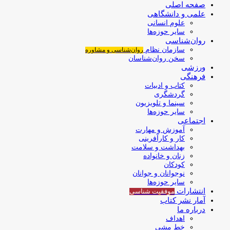
صفحه اصلی
علمی و دانشگاهی
علوم انسانی
سایر حوزه‌ها
روان‌شناسی
سازمان نظام
روان‌شناسی و مشاوره
سخن روان‌شناسان
ورزشی
فرهنگی
کتاب و ادبیات
گردشگری
سینما و تلویزیون
سایر حوزه‌ها
اجتماعی
آموزش و مهارت
کار و کارآفرینی
بهداشت و سلامت
زنان و خانواده
کودکان
نوجوانان و جوانان
سایر حوزه‌ها
انتشارات
موفقیت‌ شناسی
آمار نشر کتاب
درباره ما
اهداف
خط مشی