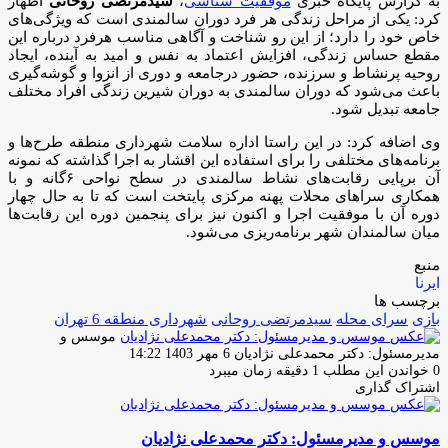
به گزارش پایگاه خبری
موفقیت شناسی
،
سیدمرتضی روحانی
اظهار
کرد: یکی از مراحل زندگی هر فرد دوران سالمندی است که ویژگی‌های
خاص خود را دارد؛ از این رو شناخت و آگاهی مناسب هرفرد درباره این
مقطع حساس زندگی، افزایش اعتماد به نفس و امید به آینده، ایجاد
روحیه پرنشاط و سرزنده، حضور درجامعه و دوری از انزوا و گوشه‌گیری
باعث می‌شود که دوران سالمندی به دوران شیرین زندگی افراد مختلف
جامعه تبدیل شود.
وی اضافه کرد: در این راستا اداره سلامت شهرداری منطقه طرح‌ها و
برنامه‌های مختلفی را برای استفاده این اقشار به اجرا گذاشته که نمونه
آن برپایی رقابت‌های نشاط سالمندی در سطح نواحی ۶گانه و با
همکاری سراهای محلات پهنه مرکزی پایتخت است که تا به حال چهار
دوره آن با موفقیت اجرا و اکنون نیز برای پنجمین دوره این رقابت‌ها
میان سالمندان شهر برنامه‌ریزی می‌شود.
منبع
ایرنا
برچسب ها
بازی
سرای محله
سیدمرتضی روحانی
شهرداری منطقه 6 تهران
موسس و
ارسال
مدیرمسئول: دکتر محمدعلی نژادیان
6 مهر 1403 14:22
ایمیل
0
خواندن این مطلب 1 دقیقه زمان میبرد
اشتراک گذاری
چاپ
فیس
توئیتر
واتس
تلگرام
لینکدین
اشتراک
(X)
آپ
بوک
گذاری
موسس و مدیرمسئول: دکتر محمدعلی نژادیان
از