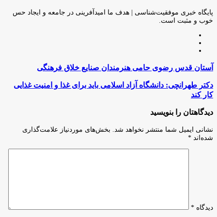
طریق
ایمیل
پایگاه خبری موفقیت‌شناسی | هدف ما امیدآفرینی در جامعه و ایجاد حس
خوب و مثبت است.
وبسایت
لینکدین
اینستاگرام
آستان
آستان قدس رضوی حامی هنرمندان صنایع خلاق فرهنگی
قدس
رضوی
دکتر
دکتر طهرانچی: دانشگاه آزاد اسلامی باید برای غذا و امنیت غذایی
حامی
طهرانچی:
کار کند
هنرمندان
دانشگاه
صنایع
آزاد
دیدگاهتان را بنویسید
خلاق
اسلامی
فرهنگی
باید
نشانی ایمیل شما منتشر نخواهد شد.
بخش‌های موردنیاز علامت‌گذاری
برای
شده‌اند
*
غذا
و
امنیت
غذایی
کار
کند
دیدگاه
*