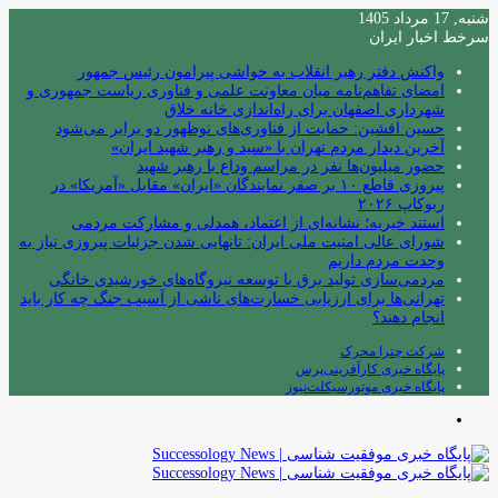
شنبه, 17 مرداد 1405
سرخط اخبار ایران
واکنش دفتر رهبر انقلاب به حواشی پیرامون رئیس جمهور
امضای تفاهم‌نامه میان معاونت علمی و فناوری ریاست جمهوری و
شهرداری اصفهان برای راه‌اندازی خانه خلاق
حسین افشین: حمایت از فناوری‌های نوظهور دو برابر می‌شود
آخرین دیدار مردم تهران با «سید و رهبر شهید ایران»
حضور میلیون‌ها نفر در مراسم وداع با رهبر شهید
پیروزی قاطع ۱۰ بر صفر نمایندگان «ایران» مقابل «آمریکا» در
ربوکاپ ۲۰۲۶
استند خیریه؛ نشانه‌ای از اعتماد، همدلی و مشارکت مردمی
شورای عالی امنیت ملی ایران: تانهایی شدن جزئیات پیروزی نیاز به
وحدت مردم داریم
مردمی‌سازی تولید برق با توسعه نیروگاه‌های خورشیدی خانگی
تهرانی‌ها برای ارزیابی خسارت‌های ناشی از آسیب جنگ چه کار باید
انجام دهند؟
شرکت چترا محرک
پایگاه خبری کارآفرینی‌پرس
پایگاه خبری موتورسیکلت‌نیوز
منو