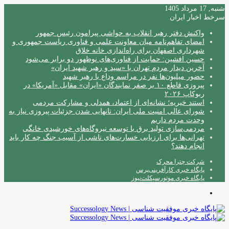
شنبه, 17 مرداد 1405
سرخط اخبار ایران
واکنش دفتر رهبر انقلاب به حواشی پیرامون رئیس جمهور
امضای تفاهم‌نامه میان معاونت علمی و فناوری ریاست جمهوری و
شهرداری اصفهان برای راه‌اندازی خانه خلاق
حسین افشین: حمایت از فناوری‌های نوظهور دو برابر می‌شود
آخرین دیدار مردم تهران با «سید و رهبر شهید ایران»
حضور میلیون‌ها نفر در مراسم وداع با رهبر شهید
پیروزی قاطع ۱۰ بر صفر نمایندگان «ایران» مقابل «آمریکا» در
ربوکاپ ۲۰۲۶
استند خیریه؛ نشانه‌ای از اعتماد، همدلی و مشارکت مردمی
شورای عالی امنیت ملی ایران: تانهایی شدن جزئیات پیروزی نیاز به
وحدت مردم داریم
مردمی‌سازی تولید برق با توسعه نیروگاه‌های خورشیدی خانگی
تهرانی‌ها برای ارزیابی خسارت‌های ناشی از آسیب جنگ چه کار باید
انجام دهند؟
شرکت چترا محرک
پایگاه خبری کارآفرینی‌پرس
پایگاه خبری موتورسیکلت‌نیوز
منو