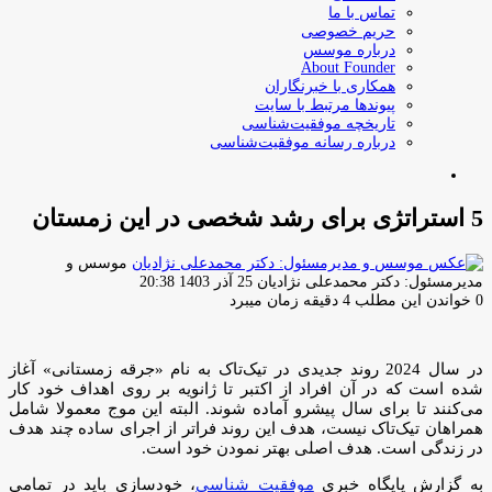
تماس با ما
حریم خصوصی
درباره موسس
About Founder
همکاری با خبرنگاران
پیوندها مرتبط با سایت
تاریخچه موفقیت‌شناسی
درباره رسانه موفقیت‌شناسی
جستجو
برای
5 استراتژی‌ برای رشد شخصی در این زمستان
موسس و
ارسال
مدیرمسئول: دکتر محمدعلی نژادیان
25 آذر 1403 20:38
ایمیل
0
خواندن این مطلب 4 دقیقه زمان میبرد
در سال 2024 روند جدیدی در تیک‌تاک به نام «جرقه زمستانی» آغاز
شده است که در آن افراد از اکتبر تا ژانویه بر روی اهداف خود کار
می‌کنند تا برای سال پیشرو آماده شوند. البته این موج معمولا شامل
همراهان تیک‌تاک نیست، هدف این روند فراتر از اجرای ساده چند هدف
در زندگی است. هدف اصلی بهتر نمودن خود است.
به گزارش پایگاه خبری
موفقیت شناسی
، خودسازی باید در تمامی