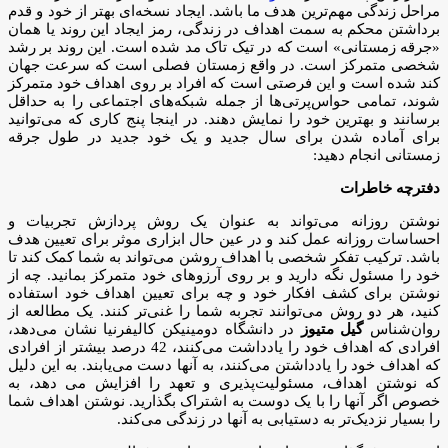
مراحل زندگی مهم‌ترین هدف ما باشد. ایجاد نسخه‌ای بهتر از خود و قدم
برداشتن محکم به سمت اهداف در زندگی، رمز ایجاد این روند یا همان
«جرقه زمستانی» است که در تیک تاک مد شده است. این روند بر رشد
شخصی متمرکز است. در واقع زمستان فصلی است که سرعت جهان
کند شده است و این فرصتی است که افراد بر روی اهداف خود متمرکز
شوند، تمامی حواس‌پرتی‌ها از جمله شبکه‌های اجتماعی را به حداقل
برسانند و بهترین خود را نمایش دهند. در اینجا پنج کاری که می‌توانید
برای آماده شدن برای سال جدید و یک خود جدید در طول جرقه
زمستانی انجام دهید:
دفترچه خاطرات
نوشتن روزانه می‌تواند به عنوان یک روش پردازش تجربیات و
احساسات روزانه عمل کند و در عین حال ابزاری موثر برای تعیین هدف
باشد. ترکیب تفکر شخصی با اهداف روشن می‌تواند به شما کمک کند تا
خود را مسئول نگه دارید و بر روی آرزوهای خود متمرکز بمانید. چه از
نوشتن برای کشف افکار خود و چه برای تعیین اهداف خود استفاده
کنید، هر دو روش می‌توانند تجربه شما را غنی‌تر کنند. یک مطالعه از
روان‌شناس
گیل متیوز
در دانشگاه دومینیکن کالیفرنیا نشان می‌دهد،
افرادی که اهداف خود را یادداشت می‌کنند، 42 درصد بیشتر از افرادی
که اهداف خود را یادداشتن می‌کنند، به آنها دست می‌یابند. به این دلیل
که نوشتن اهداف، مسئولیت‌پذیری و تعهد را افزایش می دهد، به
خصوص اگر آنها را با یک دوست به اشتراک بگذارید. نوشتن اهداف شما
را بسیار نزدیک‌تر به دستیابی به آنها در زندگی می‌کند.