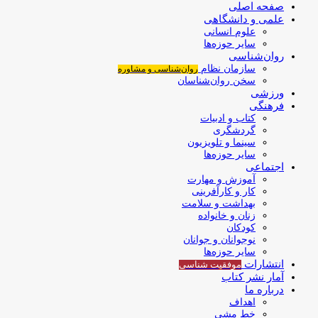
صفحه اصلی
علمی و دانشگاهی
علوم انسانی
سایر حوزه‌ها
روان‌شناسی
سازمان نظام
روان‌شناسی و مشاوره
سخن روان‌شناسان
ورزشی
فرهنگی
کتاب و ادبیات
گردشگری
سینما و تلویزیون
سایر حوزه‌ها
اجتماعی
آموزش و مهارت
کار و کارآفرینی
بهداشت و سلامت
زنان و خانواده
کودکان
نوجوانان و جوانان
سایر حوزه‌ها
انتشارات
موفقیت‌ شناسی
آمار نشر کتاب
درباره ما
اهداف
خط مشی