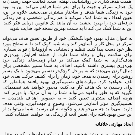
اهمیت هدف‌گذاری در روانشناسی نهفته است. فعالیت جهت رسیدن به
یک هدف، تمرکز و جهت را برای مغز شما فراهم می‌کند. این به نوبه
خود به زندگی شما هدف و ساختار بیشتری می‌بخشد. علاوه بر این،
تعیین اهداف به شما کمک می‌کند تا هم زندگی شخصی و هم زندگی
حرفه‌ای خود را بهبود بخشید. به آن مانند یک فانوس دریایی فکر کنید:
این به شما کمک می کند تا به سمت بهترین نسخه خود هدایت شوید.
به عنوان مثال، بهبود خودانگیختگی خود از طریق تعیین هدف می‌تواند
تمرکز در محل کار را آسان‌تر کند و به شما کمک کند تا به سطح مورد
نظر خود دست پیدا کنید. تنظیم و دستیابی به آرزوهایتان فواید بسیاری
برای سلامت روان و رفاه شما دارد، از جمله: افزایش بهره‌وری:
هدف‌گذاری به شما کمک می‌کند در تمام زمینه‌های زندگی خود
بهره‌وری بیشتری داشته باشید. اهداف به شما مسیر مشخصی برای
دنبال کردن می‌دهند که به مراحل کوچک‌تر تقسیم می‌شود. با یک مسیر
روشن برای رسیدن به هدف خود، زمان را برای کشف حرکت بعدی خود
تلف نخواهید کرد. مهارت‌های تصمیم‌گیری بهبود یافته: همانطور که
برای رسیدن به یک هدف کار می‌کنید، مجبور خواهید شد تصمیماتی
بگیرید که به طور بالقوه می‌تواند شما را به آن نزدیک یا دورتر کند.
هرچه اهداف بیشتری تعیین کنید – به خصوص اهداف بلندمدت –
تصمیم‌گیری موثر آسان‌تر می‌شود. وضوح و جهت‌گیری: وقتی هدف
دارید، می‌دانید چه می‌خواهید و چگونه به آن برسید. شما می‌توانید از
این حس بهبودیافته برای تعیین آنچه از زندگی می‌خواهید استفاده کنید.
ایجاد مهارتی خلاقانه
بهتری روش برای رشد شخصی این است که زمان‌هایی که در منزل