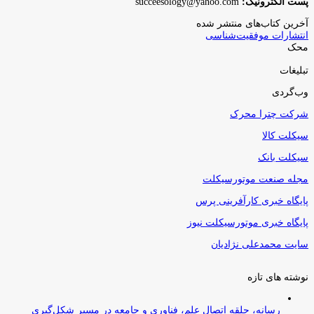
پست الکترونیک:
succeesology@yahoo.com
آخرین کتاب‌های منتشر شده
انتشارات موفقیت‌شناسی
محک
تبلیغات
وب‌گردی
شرکت چترا محرک
سیکلت کالا
سیکلت بانک
مجله صنعت موتورسیکلت
پایگاه خبری کارآفرینی پرس
پایگاه خبری موتورسیکلت نیوز
سایت محمدعلی نژادیان
نوشته های تازه
رسانه، حلقه اتصال علم، فناوری و جامعه در مسیر شکل‌گیری