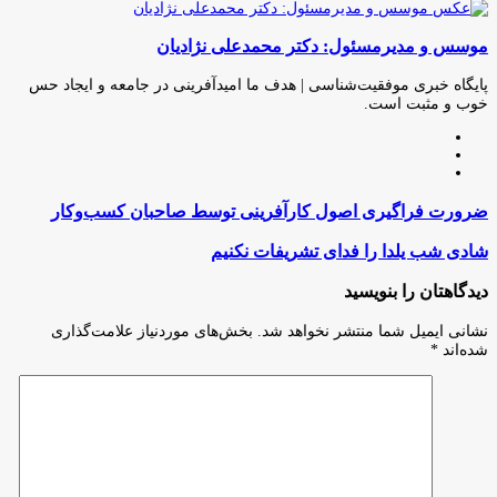
چاپ
فیس
توئیتر
واتس
تلگرام
لینکدین
اشتراک
(X)
آپ
بوک
گذاری
موسس و مدیرمسئول: دکتر محمدعلی نژادیان
از
طریق
ایمیل
پایگاه خبری موفقیت‌شناسی | هدف ما امیدآفرینی در جامعه و ایجاد حس
خوب و مثبت است.
وبسایت
لینکدین
اینستاگرام
ضرورت
ضرورت فراگیری اصول کارآفرینی توسط صاحبان کسب‌وکار
فراگیری
اصول
شادی
شادی شب یلدا را فدای تشریفات نکنیم
کارآفرینی
شب
توسط
یلدا
دیدگاهتان را بنویسید
صاحبان
را
کسب‌وکار
فدای
نشانی ایمیل شما منتشر نخواهد شد.
بخش‌های موردنیاز علامت‌گذاری
تشریفات
شده‌اند
*
نکنیم