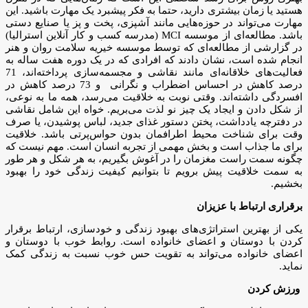
هستید یا زمان بیشتری دارید، حتما به فکر پیشبرد یک مهارت باشید. این
مهارت می‌تواند در حوزه‌هایی مانند آشپزی، پخت و پز یا صنایع دستی
باشد. مطالعه‌ای از موسسه MCI (مدرسه کسب و کار آنلاین استرالیا)
در گزارشی از مطالعه‌ای که توسط موسسه خیریه سلامت روان و هنر
انجام شده است، نشان دادند که افرادی که در یک دوره هفت ساله به
فعالیت‌های خلاقانه‌ای مانند نقاشی و مجسمه‌سازی پرداخته‌اند، 71
درصد کاهش در احساس اضطراب و نگرانی و 73 درصد کاهش در
افسردگی داشته‌اند. وقتی نوبت به خلاقیت می‌رسد، همه ما به نوعی،
از شکل دادن و ایجاد یک چیز نو لذت می‌بریم. خواه این شامل نقاشی
در دفترچه یادداشت، پختن دستور غذای جدید، لباس پوشیدن، یا صرف
وقت برای شناخت محیط اطرافمان بدون حواس‌پرتی باشد. خلاقیت
برای ما جذاب است و بخش مهمی از تجربه انسان است. مهم نیست که
چگونه سمت راست مغزمان را در آغوش بگیریم، به هر شکل و هر طور
به سمت خلاقیت پیش برویم تا بتوانیم کیفیت زندگی خود را بهبود
بخشیم.
برقراری ارتباط با عزیزان
یکی از بهترین استراتژی‌های بهبود زندگی و خودسازی، ارتباط برقرار
کردن با دوستان و اعضای خانواده است. روابط خوب با دوستان و
اعضای خانواده می‌تواند به تقویت حس خوب نسبت به زندگی کمک
نماید.
ورزش کردن