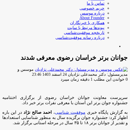
تماس با ما
حریم خصوصی
درباره موسس
About Founder
همکاری با خبرنگاران
پیوندها مرتبط با سایت
تاریخچه موفقیت‌شناسی
درباره رسانه موفقیت‌شناسی
جستجو
برای
جوانان برتر خراسان رضوی معرفی شدند
موسس و
ارسال
مدیرمسئول: دکتر محمدعلی نژادیان
24 اسفند 1403 23:46
ایمیل
0
خواندن این مطلب 1 دقیقه زمان میبرد
سرپرست معاونت جوانان خراسان رضوی از برگزاری اختتامیه
جشنواره جوان برتر این استان با معرفی نفرات برتر خبر داد.
به گزارش پایگاه خبری
موفقیت شناسی
،
احمد صالح نژاد
در این باره
اظهار کرد: جشنواره جوان برگزیده سال به منظور شناسایی استعدادها
و تقدیر از جوانان برتر ۱۸ تا ۳۵ سال در مرحله استانی برگزار شد.