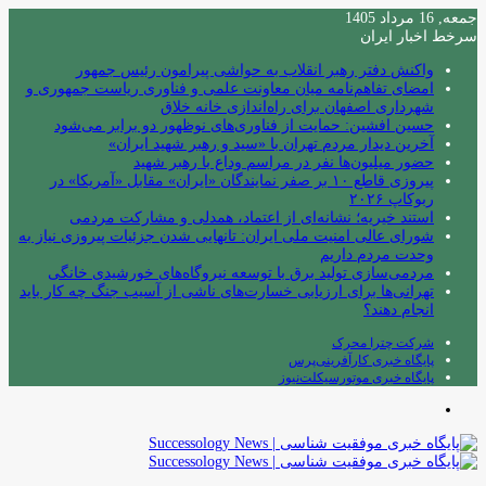
جمعه, 16 مرداد 1405
سرخط اخبار ایران
واکنش دفتر رهبر انقلاب به حواشی پیرامون رئیس جمهور
امضای تفاهم‌نامه میان معاونت علمی و فناوری ریاست جمهوری و
شهرداری اصفهان برای راه‌اندازی خانه خلاق
حسین افشین: حمایت از فناوری‌های نوظهور دو برابر می‌شود
آخرین دیدار مردم تهران با «سید و رهبر شهید ایران»
حضور میلیون‌ها نفر در مراسم وداع با رهبر شهید
پیروزی قاطع ۱۰ بر صفر نمایندگان «ایران» مقابل «آمریکا» در
ربوکاپ ۲۰۲۶
استند خیریه؛ نشانه‌ای از اعتماد، همدلی و مشارکت مردمی
شورای عالی امنیت ملی ایران: تانهایی شدن جزئیات پیروزی نیاز به
وحدت مردم داریم
مردمی‌سازی تولید برق با توسعه نیروگاه‌های خورشیدی خانگی
تهرانی‌ها برای ارزیابی خسارت‌های ناشی از آسیب جنگ چه کار باید
انجام دهند؟
شرکت چترا محرک
پایگاه خبری کارآفرینی‌پرس
پایگاه خبری موتورسیکلت‌نیوز
منو