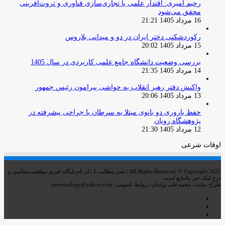
رحیم امیری: اقتدار علمی با تجاری‌سازی فناوری و ثروت‌آفرینی
محقق می‌شود
16 مرداد 1405 21:21
رکوردشکنی دختر ایران در دو و میدانی بلاروس
15 مرداد 1405 20:02
بررسی وضعیت دانشگاه جامع علمی کاربردی در سال 1405
14 مرداد 1405 21:35
واکنش دفتر رهبر انقلاب به حواشی پیرامون رئیس جمهور
13 مرداد 1405 20:06
حفظ باروری دو بانوی مبتلا به سرطان با جراحی پیشرفته در
پژوهشگاه رویان
12 مرداد 1405 21:30
اوقات شرعی
All Rights Reserved, © Copyright 2021 | نشر مطالب با ذکر نام پایگاه خبری موفقیت‌شناسی و
درج لینک خبر بلامانع است
طراح سایت: محمدعلی نژادیان | روابط عمومی: successology@yahoo.com
اینستاگرام
تلگرام
خوراک