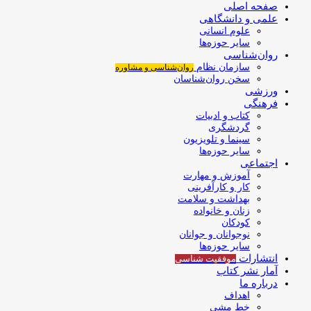
صفحه اصلی
علمی و دانشگاهی
علوم انسانی
سایر حوزه‌ها
روان‌شناسی
سازمان نظام
روان‌شناسی و مشاوره
سخن روان‌شناسان
ورزشی
فرهنگی
کتاب و ادبیات
گردشگری
سینما و تلویزیون
سایر حوزه‌ها
اجتماعی
آموزش و مهارت
کار و کارآفرینی
بهداشت و سلامت
زنان و خانواده
کودکان
نوجوانان و جوانان
سایر حوزه‌ها
انتشارات
موفقیت‌ شناسی
آمار نشر کتاب
درباره ما
اهداف
خط مشی