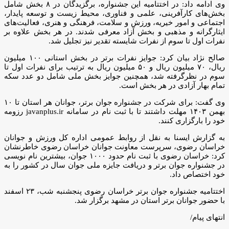
وی ادامه داد: در اختتامیه این جشنواره، برگزیدگان در ۸ بخش شامل
بخش‌های کارآفرینی، علمی و فناوری، محیط زیست و توسعه پایدار،
اجتماعی و امور خیریه، ورزش و سلامت، فرهنگی و هنری، فعالیت‎‌های
ایثارگرانه و مذهبی و بخش آزاد معرفی شدند. در هر بخش علاوه بر
نفرات اول تا سوم از نفرات شایسته تقدیر نیز تجلیل شد.
صالح نژاد بیان کرد: جوایز نفرات برتر در بخش استانی ۱۰۰ میلیون
ریال، ۷۰ میلیون ریال و ۵۰ میلیون ریال به ترتیب برای نفرات اول تا
سوم در نظرگرفته شد، همچنین جوایز بخش ملی شامل دو عدد سکه
تمام بهار آزادی در هر بخش است.
وی گفت: برای شرکت در جشنواره جوان برتر، جوانان هر استان تا ۱۰
بهمن ۱۴۰۳ مهلت داشتند تا با ثبت نام در سامانه javanplus.ir رزومه
خود را بارگزاری کنند.
به گزارش ایسنا به نقل از روابط عمومی اداره کل ورزش و جوانان
خراسان رضوی، سرپرست معاونت جوانان خراسان رضوی خاطرنشان
کرد: خراسان رضوی با ثبت نام حدود ۱۰۰۰ جوان، بیشترین نام نویسی
در جشنواره جوان برتر و دریافت جایزه ملی جوان سال در کشور را به
خود اختصاص داد.
اختتامیه جشنواره جوان برتر خراسان رضوی پنجشنبه شب، ۲۳ اسفند
با حضور جوانان برتر استان در مشهد برگزار شد.
انتهای پیام/