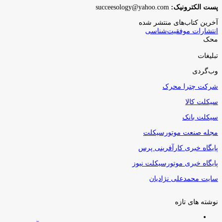
پست الکترونیک:
succeesology@yahoo.com
آخرین کتاب‌های منتشر شده
انتشارات موفقیت‌شناسی
محک
تبلیغات
وب‌گردی
شرکت چترا محرک
سیکلت کالا
سیکلت بانک
مجله صنعت موتورسیکلت
پایگاه خبری کارآفرینی پرس
پایگاه خبری موتورسیکلت نیوز
سایت محمدعلی نژادیان
نوشته های تازه