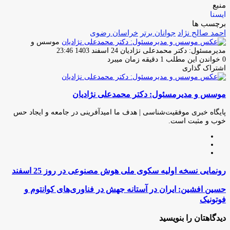
منبع
ایسنا
برچسب ها
احمد صالح نژاد
جوانان برتر
خراسان رضوی
موسس و
ارسال
مدیرمسئول: دکتر محمدعلی نژادیان
24 اسفند 1403 23:46
ایمیل
0
خواندن این مطلب 1 دقیقه زمان میبرد
اشتراک گذاری
چاپ
فیس
توئیتر
واتس
تلگرام
لینکدین
اشتراک
(X)
آپ
بوک
گذاری
موسس و مدیرمسئول: دکتر محمدعلی نژادیان
از
طریق
ایمیل
پایگاه خبری موفقیت‌شناسی | هدف ما امیدآفرینی در جامعه و ایجاد حس
خوب و مثبت است.
وبسایت
لینکدین
اینستاگرام
رونمایی
رونمایی نسخه اولیه سکوی ملی هوش مصنوعی در روز 25 اسفند
نسخه
اولیه
حسین
حسین افشین: ایران در آستانه جهش در فناوری‌های کوانتوم و
سکوی
افشین:
فوتونیک
ملی
ایران
هوش
در
دیدگاهتان را بنویسید
مصنوعی
آستانه