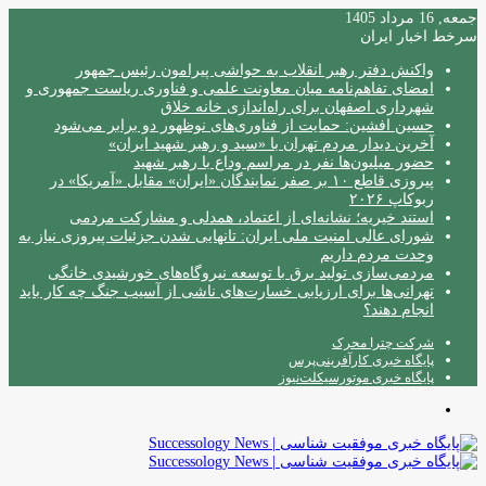
جمعه, 16 مرداد 1405
سرخط اخبار ایران
واکنش دفتر رهبر انقلاب به حواشی پیرامون رئیس جمهور
امضای تفاهم‌نامه میان معاونت علمی و فناوری ریاست جمهوری و
شهرداری اصفهان برای راه‌اندازی خانه خلاق
حسین افشین: حمایت از فناوری‌های نوظهور دو برابر می‌شود
آخرین دیدار مردم تهران با «سید و رهبر شهید ایران»
حضور میلیون‌ها نفر در مراسم وداع با رهبر شهید
پیروزی قاطع ۱۰ بر صفر نمایندگان «ایران» مقابل «آمریکا» در
ربوکاپ ۲۰۲۶
استند خیریه؛ نشانه‌ای از اعتماد، همدلی و مشارکت مردمی
شورای عالی امنیت ملی ایران: تانهایی شدن جزئیات پیروزی نیاز به
وحدت مردم داریم
مردمی‌سازی تولید برق با توسعه نیروگاه‌های خورشیدی خانگی
تهرانی‌ها برای ارزیابی خسارت‌های ناشی از آسیب جنگ چه کار باید
انجام دهند؟
شرکت چترا محرک
پایگاه خبری کارآفرینی‌پرس
پایگاه خبری موتورسیکلت‌نیوز
منو