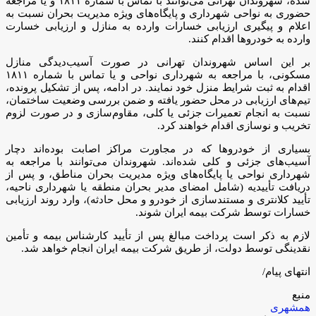
شده، شهروندان تهرانی می‌توانند با تماس با شماره ۱۸۱۱ و یا مراجعه
حضوری به نواحی شهرداری و پایگاه‌های ویژه مدیریت بحران نسبت به
اعلام و پیگیری ارزیابی خسارات وارده به منازل و ارزیابی خسارت
وارده به خودروها اقدام کنند.
بر این اساس شهروندان تهرانی در صورت آسیب‌دیدگی منازل
مسکونی، با مراجعه به شهرداری نواحی و یا تماس با شماره ۱۸۱۱
اقدام به ثبت شرایط منزل خود نمایند. در ادامه، پس از تشکیل پرونده،
تیم‌های ارزیابی در محل حضور یافته و ضمن بررسی وضعیت ساختمان،
نسبت به انجام تعمیرات جزئی یا کلی، مقاوم‌سازی و در صورت لزوم
تخریب و نوسازی اقدام خواهند کرد.
بسیاری از خودروها که در مجاورت مراکز اصابت بوده‌اند دچار
آسیب‌های جزئی و کلی شده‌اند. شهروندان می‌توانند با مراجعه به
شهرداری نواحی یا پایگاه‌های ویژه مدیریت بحران مناطق، و پس از
دریافت تأییدیه (شامل امضای مدیر بحران منطقه یا شهرداری ناحیه،
تأیید کلانتری و مستندسازی از خودرو و محل حادثه)، وارد روند ارزیابی
خسارات توسط شرکت بیمه ایران شوند.
لازم به ذکر است پرداخت مبالغ پس از تأیید کارشناس بیمه و تأمین
نقدینگی توسط دولت، از طریق شرکت بیمه ایران انجام خواهد شد.
انتهای پیام/
منبع
همشهری