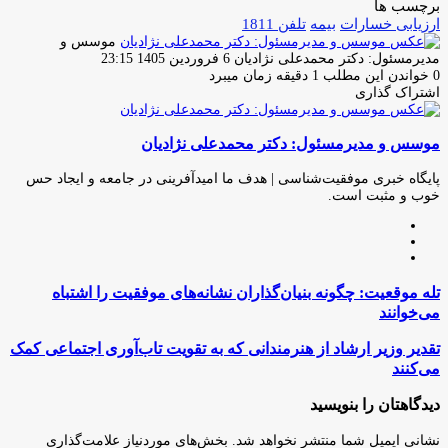
برچسب ها
ارزیابی خسارات
بیمه
تلفن 1811
موسس و
ارسال
مدیرمسئول: دکتر محمدعلی نژادیان
6 فروردین 1405 23:15
ایمیل
0
خواندن این مطلب 1 دقیقه زمان میبرد
اشتراک گذاری
چاپ
فیس
توئیتر
واتس
تلگرام
لینکدین
اشتراک
(X)
آپ
بوک
گذاری
موسس و مدیرمسئول: دکتر محمدعلی نژادیان
از
طریق
ایمیل
پایگاه خبری موفقیت‌شناسی | هدف ما امیدآفرینی در جامعه و ایجاد حس
خوب و مثبت است.
وبسایت
لینکدین
اینستاگرام
تله
تله موقعیت: چگونه بنیان‌گذاران نشانه‌های موفقیت را اشتباه
موقعیت:
می‌خوانند
چگونه
بنیان‌گذاران
تقدیر
تقدیر وزیر ارشاد از هنرمندانی که به تقویت تاب‌آوری اجتماعی کمک
نشانه‌های
وزیر
می‌کنند
موفقیت
ارشاد
را
از
دیدگاهتان را بنویسید
اشتباه
هنرمندانی
می‌خوانند
که
نشانی ایمیل شما منتشر نخواهد شد.
بخش‌های موردنیاز علامت‌گذاری