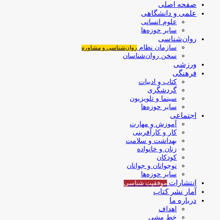
صفحه اصلی
علمی و دانشگاهی
علوم انسانی
سایر حوزه‌ها
روان‌شناسی
سازمان نظام
روان‌شناسی و مشاوره
سخن روان‌شناسان
ورزشی
فرهنگی
کتاب و ادبیات
گردشگری
سینما و تلویزیون
سایر حوزه‌ها
اجتماعی
آموزش و مهارت
کار و کارآفرینی
بهداشت و سلامت
زنان و خانواده
کودکان
نوجوانان و جوانان
سایر حوزه‌ها
انتشارات
موفقیت‌ شناسی
آمار نشر کتاب
درباره ما
اهداف
خط مشی