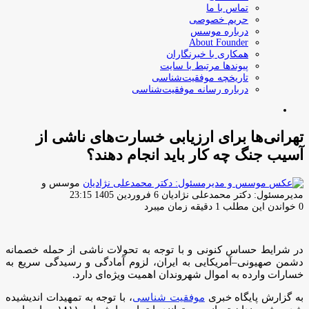
تماس با ما
حریم خصوصی
درباره موسس
About Founder
همکاری با خبرنگاران
پیوندها مرتبط با سایت
تاریخچه موفقیت‌شناسی
درباره رسانه موفقیت‌شناسی
جستجو
برای
تهرانی‌ها برای ارزیابی خسارت‌های ناشی از
آسیب جنگ چه کار باید انجام دهند؟
موسس و
ارسال
مدیرمسئول: دکتر محمدعلی نژادیان
6 فروردین 1405 23:15
ایمیل
0
خواندن این مطلب 1 دقیقه زمان میبرد
در شرایط حساس کنونی و با توجه به تحولات ناشی از حمله خصمانه
دشمن صهیونی–آمریکایی به ایران، لزوم آمادگی و رسیدگی سریع به
خسارات وارده به اموال شهروندان اهمیت ویژه‌ای دارد.
به گزارش پایگاه خبری
موفقیت شناسی
، با توجه به تمهیدات اندیشیده