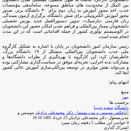
بین الملل از محدودیت های مناطق ممنوعه، ساماندهی مؤسسات
جذب، اخذ مجوز آموزش به زبان دوم برای ۳۰ دانشگاه برتر، صدور
مجوز آموزش الکترونیکی برای شش دانشگاه، برگزاری آزمون بسندگی
زبان فارسی «پارسیک»، تدوین دستورالعمل جدید بورس تحصیلی
دانشجویان ممتاز بین‌المللی و فراهم شدن امکان حضور این دانشجویان
در اکوسیستم نوآوری کشور از جمله اقداماتی است که در این مدت
انجام شده است.
رئیس سازمان امور دانشجویان در پایان با اشاره به تشکیل کارگروه
ملی جذب دانشجویان بین‌المللی متشکل از ۱۹ دانشگاه بزرگ،
خاطرنشان کرد: این کارگروه با بهره‌گیری از نظرات دانشگاه‌ها و
مشارکت بدنه اجرایی، تجربه‌ای موفق در سیاست‌گذاری مشارکتی بوده
و می‌تواند نقش مؤثری در توسعه بین‌اللی‌سازی آموزش عالی کشور
ایفا کند.
انتهای پیام/
منبع
مهر
برچسب ها
دانشگاه
سعید حبیبا
موسس و
ارسال
مدیرمسئول: دکتر محمدعلی نژادیان
23 خرداد 1405 19:10
ایمیل
0
خواندن این مطلب 2 دقیقه زمان میبرد
اشتراک گذاری