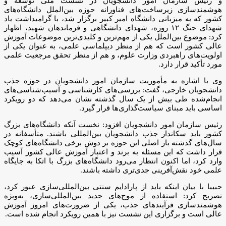
و رئیس سازمان امور دانشجویان در نشست ملی توسعه و
هوشمندسازی زیرساخت‌های فناورانه حوزه بین‌الملل دانشگاه‌های
کشور که به میزبانی دانشگاه امیر کبیر برگزار شد، با گرامیداشت یاد
شهدای جنگ ۱۲ روزه، شهدای دانشگاهی و فرماندهان شهید، اظهار
کرد: موضوع بین‌الملل یکی از مهم‌ترین و کلیدی‌ترین موضوعات آموزش
عالی کشور است که هم از منظر دیپلماسی علمی، به عنوان یکی از
اولویت‌های راهبردی وزارت علوم، و هم از منظر تحقق مرجعیت علمی
مورد تأکید قرار دارد.
وی با اشاره به مأموریت سازمان امور دانشجویان در حوزه جذب
دانشجویان خارجی، گفت: بررسی‌های کارشناسی و آسیب‌شناسی‌های
انجام‌شده طی بیش از یک سال گذشته نشان می‌دهد که دو رویکرد
اساسی باید مبنای سیاست‌گذاری‌ها قرار گیرد.
رئیس سازمان امور دانشجویان افزود: نخست آنکه دانشگاه‌های بزرگ
کشور باید سکاندار جذب دانشجویان بین‌المللی باشند. متأسفانه در
سال‌های گذشته بار اصلی این حوزه بر دوش برخی دانشگاه‌های کوچک
قرار داشت که این مسئله به برند و اعتبار آموزش عالی کشور آسیب
وارد کرد، اما اکنون انتظار می‌رود دانشگاه‌های بزرگ با اتکا به جایگاه
علمی خود نقش‌آفرینی جدی‌تری داشته باشند.
حبیبا با بیان اینکه باید از پارادایم سنتی بین‌المللی‌سازی عبور کرد،
تصریح کرد: استفاده از موج‌های جدید بین‌المللی‌سازی، به‌ویژه
هوشمندسازی فرآیندهای جذب، یکی از ضرورت‌های امروز آموزش
عالی است و برگزاری این نشست نیز با همین رویکرد انجام شده است.