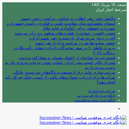
جمعه, 16 مرداد 1405
سرخط اخبار ایران
واکنش دفتر رهبر انقلاب به حواشی پیرامون رئیس جمهور
امضای تفاهم‌نامه میان معاونت علمی و فناوری ریاست جمهوری و
شهرداری اصفهان برای راه‌اندازی خانه خلاق
حسین افشین: حمایت از فناوری‌های نوظهور دو برابر می‌شود
آخرین دیدار مردم تهران با «سید و رهبر شهید ایران»
حضور میلیون‌ها نفر در مراسم وداع با رهبر شهید
پیروزی قاطع ۱۰ بر صفر نمایندگان «ایران» مقابل «آمریکا» در
ربوکاپ ۲۰۲۶
استند خیریه؛ نشانه‌ای از اعتماد، همدلی و مشارکت مردمی
شورای عالی امنیت ملی ایران: تانهایی شدن جزئیات پیروزی نیاز به
وحدت مردم داریم
مردمی‌سازی تولید برق با توسعه نیروگاه‌های خورشیدی خانگی
تهرانی‌ها برای ارزیابی خسارت‌های ناشی از آسیب جنگ چه کار باید
انجام دهند؟
شرکت چترا محرک
پایگاه خبری کارآفرینی‌پرس
پایگاه خبری موتورسیکلت‌نیوز
منو