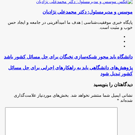
چاپ
فیس
توئیتر
واتس
تلگرام
لینکدین
اشتراک
(X)
آپ
بوک
گذاری
موسس و مدیرمسئول: دکتر محمدعلی نژادیان
از
طریق
ایمیل
پایگاه خبری موفقیت‌شناسی | هدف ما امیدآفرینی در جامعه و ایجاد حس
خوب و مثبت است.
وبسایت
لینکدین
اینستاگرام
دانشگاه
دانشگاه باید محور شبکه‌سازی نخبگان برای حل مسائل کشور باشد
باید
محور
پژوهش‌های
پژوهش‌های دانشگاهی باید به راهکارهای اجرایی برای حل مسائل
شبکه‌سازی
دانشگاهی
کشور تبدیل شود
نخبگان
باید
برای
به
دیدگاهتان را بنویسید
حل
راهکارهای
مسائل
اجرایی
نشانی ایمیل شما منتشر نخواهد شد.
بخش‌های موردنیاز علامت‌گذاری
کشور
برای
شده‌اند
*
باشد
حل
مسائل
کشور
تبدیل
شود