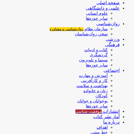
صفحه اصلی
علمی و دانشگاهی
علوم انسانی
سایر حوزه‌ها
روان‌شناسی
سازمان نظام
روان‌شناسی و مشاوره
سخن روان‌شناسان
ورزشی
فرهنگی
کتاب و ادبیات
گردشگری
سینما و تلویزیون
سایر حوزه‌ها
اجتماعی
آموزش و مهارت
کار و کارآفرینی
بهداشت و سلامت
زنان و خانواده
کودکان
نوجوانان و جوانان
سایر حوزه‌ها
انتشارات
موفقیت‌ شناسی
آمار نشر کتاب
درباره ما
اهداف
خط مشی