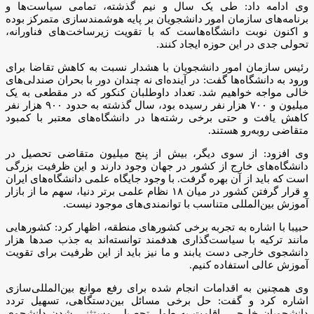
وی ادامه داد: طی یک سال و نیم گذشته، تمامی سیاست‌ها و
برنامه‌های سازمان امور دانشجویان بر پایه هوشمندسازی متمرکز بوده
و اکنون نوبت دانشگاه‌هاست که با تقویت زیرساخت‌های فناورانه،
تحولی جدی در این حوزه ایجاد کنند.
رئیس سازمان امور دانشجویان با هشدار نسبت به کاهش تقاضا برای
ورود به دانشگاه‌ها گفت: در آینده‌ای نه چندان دور با بحران صندلی‌های
خالی مواجه خواهیم شد. تعداد داوطلبان کنکور که در مقطعی به یک
میلیون و ۷۰۰ هزار نفر رسیده بود، سال گذشته به حدود ۹۰۰ هزار نفر
کاهش یافت و حتی برخی رشته‌ها در دانشگاه‌های معتبر با کمبود
متقاضی روبه‌رو هستند.
وی افزود: از سوی دیگر، بیش از پنج میلیون متقاضی تحصیل در
دانشگاه‌های خارج از کشور در جهان وجود دارند و این ظرفیت بزرگی
است که باید از آن بهره گرفت. با وجود جایگاه علمی دانشگاه‌های ایران
و قرار گرفتن کشور در میان ۱۸ نظام علمی برتر دنیا، سهم ما از بازار
آموزش بین‌المللی متناسب با توانمندی‌های موجود نیست.
حبیبا با اشاره به تجربه برخی کشورهای منطقه، اظهار کرد: کشورهایی
مانند ترکیه با سیاست‌گذاری هدفمند توانسته‌اند به جذب صدها هزار
دانشجوی خارجی دست یابند و ما نیز باید از این ظرفیت برای تقویت
آموزش عالی استفاده کنیم.
وی همچنین به اقدامات انجام شده برای رفع موانع بین‌المللی‌سازی
اشاره کرد و گفت: حل برخی مسائل بین‌دستگاهی، تسهیل تردد
دانشجویان خارجی، اقامت به طول تحصیل، مستثنی شدن دانشجوی