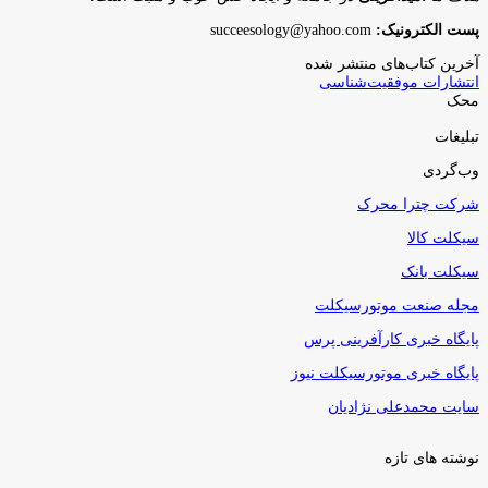
پست الکترونیک:
succeesology@yahoo.com
آخرین کتاب‌های منتشر شده
انتشارات موفقیت‌شناسی
محک
تبلیغات
وب‌گردی
شرکت چترا محرک
سیکلت کالا
سیکلت بانک
مجله صنعت موتورسیکلت
پایگاه خبری کارآفرینی پرس
پایگاه خبری موتورسیکلت نیوز
سایت محمدعلی نژادیان
نوشته های تازه