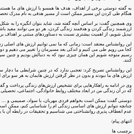
به گفته دوستی برخی از اهداف، هدف ها همسو با ارزش های ما هستند
هنگام طی کردن این مسیر ممکن است از مسیر هدفی به نام مدرک تحصیلی
وی همچنین گفت: بر اساس آنچه گفته شد، شاید بتوان انگیزه را به شکل 
ارزشمند زندگی کردن و هدفمند زندگی کردن، هر دو می توانند مفید باشن
تبدیل شویم، از اهمیت بیشتری نسبت به دستاوردهای مبتنی بر اهداف بر
این روانشناس معتقد است: زمانی که ما نمی توانیم ارزش های اصلی زندگ
کجا می رویم طی می کنیم و اندکی بعد مسیرمان را تغییر می دهیم و دوبار
رسیم متوجه شویم این همان چیزی نبود که به دنبالش بودیم و چنین سر
کنند.
این روانشناس تصریح کرد: تعجبی ندارد که در چنین شرایطی ما دچار 
ارزش های ما نبودند و بدون در نظر گرفتن ارزش هایمان به هر سو برای ا
وی در ادامه به راهکارهایی برای تشخیص ارزش‌های زندگی پرداخت و گفت: 
که در آن زندگی من در ابعاد مختلف روابط خانوادگی، اجتماعی، تحصیلی
دوستی گفت: ممکن است بخواهم فردی مهربان، با سواد، صمیمی و … باش
چنانچه نتوانم ارزش های اساسی زندگی ام را شناسایی کنم، ممکن است پ
عدم انعطاف پذیری روانشناختی می شناسیم و تحقیقات در رابطه آن با بس
انتهای پیام/
برچسب ها