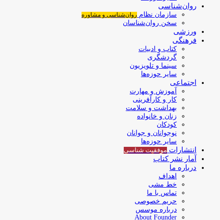
روان‌شناسی
سازمان نظام
روان‌شناسی و مشاوره
سخن روان‌شناسان
ورزشی
فرهنگی
کتاب و ادبیات
گردشگری
سینما و تلویزیون
سایر حوزه‌ها
اجتماعی
آموزش و مهارت
کار و کارآفرینی
بهداشت و سلامت
زنان و خانواده
کودکان
نوجوانان و جوانان
سایر حوزه‌ها
انتشارات
موفقیت‌ شناسی
آمار نشر کتاب
درباره ما
اهداف
خط مشی
تماس با ما
حریم خصوصی
درباره موسس
About Founder