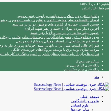
شنبه, 17 مرداد 1405
سرخط اخبار ایران
واکنش دفتر رهبر انقلاب به حواشی پیرامون رئیس جمهور
امضای تفاهم‌نامه میان معاونت علمی و فناوری ریاست جمهوری و شهردا
حسین افشین: حمایت از فناوری‌های نوظهور دو برابر می‌شود
آخرین دیدار مردم تهران با «سید و رهبر شهید ایران»
حضور میلیون‌ها نفر در مراسم وداع با رهبر شهید
پیروزی قاطع ۱۰ بر صفر نمایندگان «ایران» مقابل «آمریکا» در ربوکاپ ۲۰۲۶
استند خیریه؛ نشانه‌ای از اعتماد، همدلی و مشارکت مردمی
شورای عالی امنیت ملی ایران: تانهایی شدن جزئیات پیروزی نیاز به و
مردمی‌سازی تولید برق با توسعه نیروگاه‌های خورشیدی خانگی
تهرانی‌ها برای ارزیابی خسارت‌های ناشی از آسیب جنگ چه کار باید انج
شرکت چترا محرک
پایگاه خبری کارآفرینی‌پرس
پایگاه خبری موتورسیکلت‌نیوز
منو
صفحه اصلی
علمی و دانشگاهی
علوم انسانی
سایر حوزه‌ها