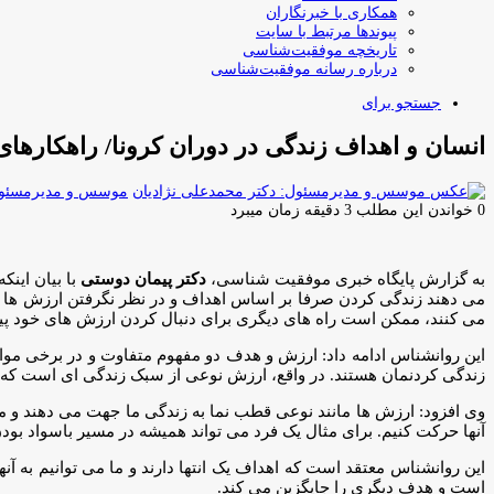
همکاری با خبرنگاران
پیوندها مرتبط با سایت
تاریخچه موفقیت‌شناسی
درباره رسانه موفقیت‌شناسی
جستجو برای
انسان و اهداف زندگی در دوران کرونا/ راهکاره
موسس و مدیرمسئول:
0
خواندن این مطلب 3 دقیقه زمان میبرد
به گزارش پایگاه خبری موفقیت شناسی،
دکتر پیمان دوستی
با بیان ای
می دهند زندگی کردن صرفا بر اساس اهداف و در نظر نگرفتن ارزش ها می
می کنند، ممکن است راه های دیگری برای دنبال کردن ارزش های خود پیدا
این روانشناس ادامه داد: ارزش و هدف دو مفهوم متفاوت و در برخی موارد
زندگی کردنمان هستند. در واقع، ارزش نوعی از سبک زندگی ای است که می خ
وی افزود: ارزش ها مانند نوعی قطب نما به زندگی ما جهت می دهند و م
آنها حرکت کنیم. برای مثال یک فرد می تواند همیشه در مسیر باسواد ب
این روانشناس معتقد است که اهداف یک انتها دارند و ما می توانیم به
است و هدف دیگری را جایگزین می کند.