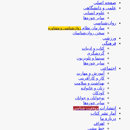
صفحه اصلی
علمی و دانشگاهی
علوم انسانی
سایر حوزه‌ها
روان‌شناسی
سازمان نظام
روان‌شناسی و مشاوره
سخن روان‌شناسان
ورزشی
فرهنگی
کتاب و ادبیات
گردشگری
سینما و تلویزیون
سایر حوزه‌ها
اجتماعی
آموزش و مهارت
کار و کارآفرینی
بهداشت و سلامت
زنان و خانواده
کودکان
نوجوانان و جوانان
سایر حوزه‌ها
انتشارات
موفقیت‌ شناسی
آمار نشر کتاب
درباره ما
اهداف
خط مشی