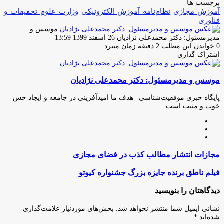
برچسب ها
آموزش مجازی
نظام‌نامه آموزش الکترونیکی
وزارت علوم تحقیقات و
فناوری
موسس و
ارسال
مدیرمسئول: دکتر محمدعلی نژادیان
26 اسفند 1399 13:59
ایمیل
0
خواندن این مطلب 2 دقیقه زمان میبرد
اشتراک گذاری
چاپ
فیس
توئیتر
واتس
تلگرام
لینکدین
اشتراک
(X)
آپ
بوک
گذاری
موسس و مدیرمسئول: دکتر محمدعلی نژادیان
از
طریق
ایمیل
پایگاه خبری موفقیت‌شناسی | هدف ما امیدآفرینی در جامعه و ایجاد حس
خوب و مثبت است.
وبسایت
لینکدین
اینستاگرام
مجازات
مجازات انتشار مطالب کذب در فضای مجازی
انتشار
مطالب
فیلم
فیلم ناطق برنده جایزه بزرگ جشنواره کیوتو
کذب
ناطق
در
برنده
دیدگاهتان را بنویسید
فضای
جایزه
مجازی
بزرگ
نشانی ایمیل شما منتشر نخواهد شد.
بخش‌های موردنیاز علامت‌گذاری
جشنواره
شده‌اند
*
کیوتو