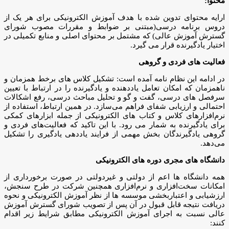
محتوا:
ارایه محتوای تدوین شده با هدف آموزش الکترونیکی برای هر یک از
دروس برنامه درسی(مبتنی بر ضوابط و مقررات مصوب شورای
گسترش آموزش عالی) که مشتمل بر محتوای اصلی و منابع تکمیلی در
اختیار یادگیرنده قرار می گیرد.
فعالیت های فردی و گروهی
در ادامه این نظام نامه آمده است: تشکیل کلاس های برخط همزمان و
ناهمزمان که امکان تعامل یاددهنده و یادگیرنده را در ارتباط با تعیین
سرفصل های درسی، گفت و گو و تحلیل مباحث درسی، رفع اشکالات
احتمالی و ارزیابی شفای فراهم می‌سازد. در همین ارتباط، استفاده از
نرم‌افزارهای کلاس و کتاب های الکترونیکی از جمله ابزارهای کمکی
برای یادگیرنده به شمار می رود. با این تاکید که فعالیت‌های فردی و
گروهی یادگیرندگان بخش مهمی از فرایند یاددهی یادگیری را تشکیل
می‌دهد.
دانشگاه های مجری دوره های الکترونیکی
همه دانشگاه ها اعم از دولتی و غیردولتی در صورت برخورداری از
امکانات سخت‌افزاری و نرم‌افزاری همچنین شرکت در طرح سنجش،
ارزشیابی و اعتباربخشی موسسه ها از نظر آموزش الکترونیکی و نحوه
دریافت نتیجه قابل قبول در آن پس از تصویب شورای گسترش آموزش
عالی نسبت به اجرای آموزش الکترونیکی مطابق شرایط زیر اقدام
کنند: