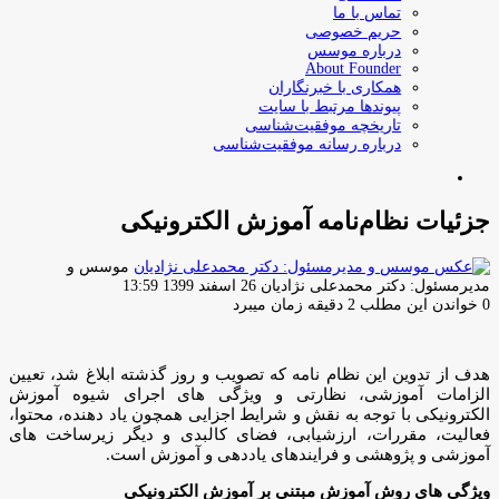
تماس با ما
حریم خصوصی
درباره موسس
About Founder
همکاری با خبرنگاران
پیوندها مرتبط با سایت
تاریخچه موفقیت‌شناسی
درباره رسانه موفقیت‌شناسی
جستجو
برای
جزئیات نظام‌نامه آموزش الکترونیکی
موسس و
ارسال
مدیرمسئول: دکتر محمدعلی نژادیان
26 اسفند 1399 13:59
ایمیل
0
خواندن این مطلب 2 دقیقه زمان میبرد
هدف از تدوین این نظام نامه که تصویب و روز گذشته ابلاغ شد، تعیین
الزامات آموزشی، نظارتی و ویژگی های اجرای شیوه آموزش
الکترونیکی با توجه به نقش و شرایط اجزایی همچون یاد دهنده،‌ محتوا،‌
فعالیت،‌ مقررات، ارزشیابی، فضای کالبدی و دیگر زیرساخت های
آموزشی و پژوهشی و فرایندهای یاددهی و آموزش است.
ویژگی های روش آموزش مبتنی بر آموزش الکترونیکی