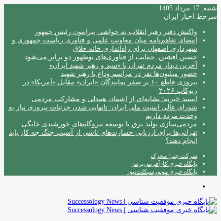
شنبه, 17 مرداد 1405
سرخط اخبار ایران
واکنش دفتر رهبر انقلاب به حواشی پیرامون رئیس جمهور
امضای تفاهم‌نامه میان معاونت علمی و فناوری ریاست جمهوری و
شهرداری اصفهان برای راه‌اندازی خانه خلاق
حسین افشین: حمایت از فناوری‌های نوظهور دو برابر می‌شود
آخرین دیدار مردم تهران با «سید و رهبر شهید ایران»
حضور میلیون‌ها نفر در مراسم وداع با رهبر شهید
پیروزی قاطع ۱۰ بر صفر نمایندگان «ایران» مقابل «آمریکا» در
ربوکاپ ۲۰۲۶
استند خیریه؛ نشانه‌ای از اعتماد، همدلی و مشارکت مردمی
شورای عالی امنیت ملی ایران: تانهایی شدن جزئیات پیروزی نیاز به
وحدت مردم داریم
مردمی‌سازی تولید برق با توسعه نیروگاه‌های خورشیدی خانگی
تهرانی‌ها برای ارزیابی خسارت‌های ناشی از آسیب جنگ چه کار باید
انجام دهند؟
شرکت چترا محرک
پایگاه خبری کارآفرینی‌پرس
پایگاه خبری موتورسیکلت‌نیوز
منو