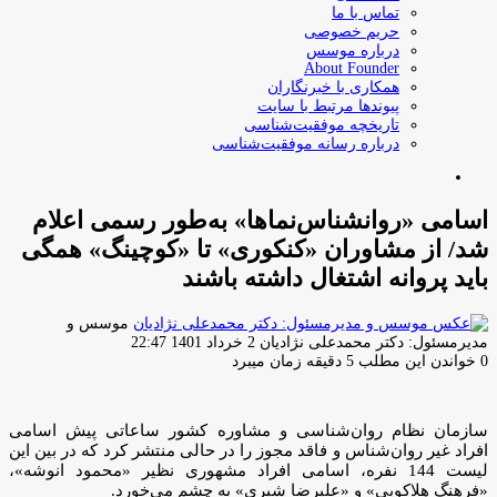
تماس با ما
حریم خصوصی
درباره موسس
About Founder
همکاری با خبرنگاران
پیوندها مرتبط با سایت
تاریخچه موفقیت‌شناسی
درباره رسانه موفقیت‌شناسی
جستجو
برای
اسامی «روانشناس‌نماها» به‌طور رسمی اعلام
شد/ از مشاوران «کنکوری» تا «کوچینگ» همگی
باید پروانه اشتغال داشته باشند
موسس و
ارسال
مدیرمسئول: دکتر محمدعلی نژادیان
2 خرداد 1401 22:47
ایمیل
0
خواندن این مطلب 5 دقیقه زمان میبرد
سازمان نظام روان‌شناسی و مشاوره کشور ساعاتی پیش اسامی
افراد غیر روان‌شناس و فاقد مجوز را در حالی منتشر کرد که در بین این
لیست 144 نفره، اسامی افراد مشهوری نظیر «محمود انوشه»،
«فرهنگ هلاکویی» و «علیرضا شیری» به چشم می‌خورد.