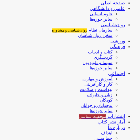
صفحه اصلی
علمی و دانشگاهی
علوم انسانی
سایر حوزه‌ها
روان‌شناسی
سازمان نظام
روان‌شناسی و مشاوره
سخن روان‌شناسان
ورزشی
فرهنگی
کتاب و ادبیات
گردشگری
سینما و تلویزیون
سایر حوزه‌ها
اجتماعی
آموزش و مهارت
کار و کارآفرینی
بهداشت و سلامت
زنان و خانواده
کودکان
نوجوانان و جوانان
سایر حوزه‌ها
انتشارات
موفقیت‌ شناسی
آمار نشر کتاب
درباره ما
اهداف
خط مشی