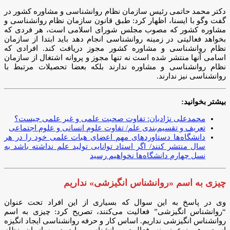
دکتر محمد حاتمی رئیس سازمان نظام روانشناسی و مشاوره کشور در
گفت وگو با ایسنا، اظهار کرد: طبق قانون سازمان نظام روانشناسی و
مشاوره کشور که مصوب مجلس شورای اسلامی است، هر فردی که
بخواهد فعالیتی در زمینه روانشناسی انجام دهد باید ابتدا از سازمان
نظام روانشناسی و مشاوره کشور مجوز دریافت کند. افرادی که
اسامی آنها منتشر شده است نه تنها مجوز و پروانه اشتغال از سازمان
نظام روانشناسی و مشاوره ندارند بلکه بعضا تحصیلات مرتبط با
روانشناسی نیز ندارند.
بیشتر بخوانید:
محمدعلی نژادیان: تفاوت صحبت علمی و غیر علمی چیست؟
تعریف و تقسیم‌بندی علم/ تفاوت علوم انسانی و علوم اجتماعی
دانشگاه‌ها دستاوردهای مهم اعضای هیات علمی خود را در هر
سال منتشر کنند/ اگر استاد توانایی تولید علم نداشته باشد به
نسل چهارم دانشگاه‌ها نخواهیم رسید
چیزی به اسم «روانشناس انگیزشی» نداریم
وی در پاسخ به این سوال که بسیاری از این افراد تحت عنوان
“روانشناس انگیزشی” فعالیت می‌کنند، تصریح کرد: چیزی به اسم
روانشناس انگیزشی نداریم. اساس کار و حرفه روانشناسی ایجاد انگیزه
است. هر نوع زمینه فعالیت روانشناسی باید در سازمان نظام