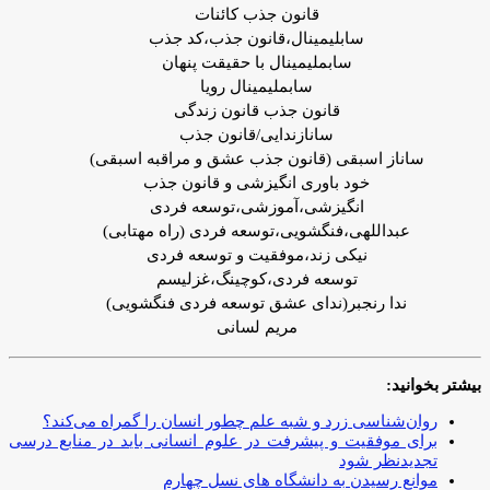
قانون جذب کائنات
سابلیمینال،قانون جذب،کد جذب
سابملیمینال با حقیقت پنهان
سابملیمینال رویا
قانون جذب قانون زندگی
سانازندایی/قانون جذب
ساناز اسبقی (قانون جذب عشق و مراقبه اسبقی)
خود باوری انگیزشی و قانون جذب
انگیزشی،آموزشی،توسعه فردی
عبداللهی،فنگشویی،توسعه فردی (راه مهتابی)
نیکی زند،موفقیت و توسعه فردی
توسعه فردی،کوچینگ،غزلیسم
ندا رنجبر(ندای عشق توسعه فردی فنگشویی)
مریم لسانی
بیشتر بخوانید:
روان‌شناسی زرد و شبه علم چطور انسان را گمراه می‌کند؟
برای موفقیت و پیشرفت در علوم انسانی باید در منابع درسی
تجدیدنظر شود
موانع رسیدن به دانشگاه های نسل چهارم