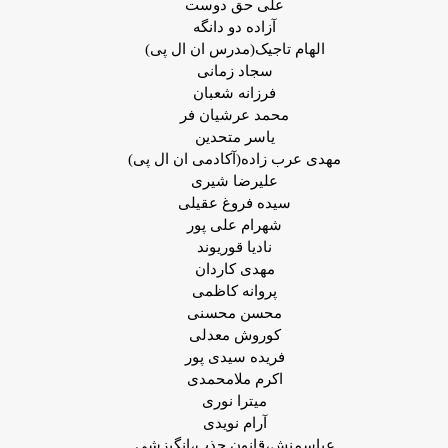
علی حق دوست
آزاده دو دانگه
الهام تاجیک(مدرس ان ال پی)
سجاد زمانی
فرزانه شعبان
محمد عرشیان فر
یاسر متحدین
مهدی عرب زاده(آکادمی ان ال پی)
علیرضا شیری
سیده فروغ عقیلی
شهرام علی پور
نادیا قوریوند
مهدی کاردان
پروانه کاظمی
محسن محسنی
کوروش معدلی
فریده سیدی پور
اکرم ملامحمدی
میترا نوری
آرام نویدی
عباسمنش،قانون جذب،انگیزشی