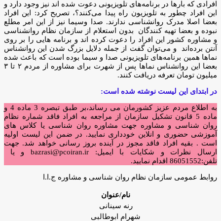
افرادی که بارها در برنامه‌های تلویزیونی دعوت شده اند نیز وجود دارد و
این افراد چطور به تلویزیون راه پیدا می‌کنند؟، تصریح کرد: این افراد
بعضا اصلا مدرک روانشناسی ندارند. صدا وسیما نیز از این امر مطلع
نبوده و بعضا تهیه کنندگان بدون استعلام از سازمان نظام روانشناسی
و مشاوره کشور این افراد را دعوت کرده اند و برنامه هایی را بر روی
آنتن برده‌اند و می‌توان گفت از جمله دلایل بزرگ شدن این روانشناس
نماها همین برنامه‌های تلویزیونی صدا و سیما بوده‌ است که باعث شده
بعضا این روانشناس نماها پس از شهرت برای مشاوره از مردم ۲ تا ۳
میلیون تومان تعرفه دریافت کنند.
در ابتدای این لیست نوشته شده است:
به اطلاع مردم عزیز کشورمان می رساند،بر طبق تبصره 3 ماده 4 و
ماده 5 قانون تشکیل سازمان از مراجعه به افراد فاقد شماره نظام
روان شناسی و مشاوره جهت مشاوره روان شناسی یا کلاس های
آموزشی حضوری و انلاین خودداری نمایید. در ضمن این لیست اولیه
است . بقیه افراد فاقد مجوز در آینده بروز رسانی خواهد شد. جهت
ارسال نظرات و شکایات با ایمیل: bazrasi@pcoiran.ir و یا
تلفن:86051552 اقدام نمایید.
روابط عمومی سازمان نظام روان شناسی و مشاوره ج.ا.ا
نام/عنوان
رنه سینانی
شهرام ابوطالبی