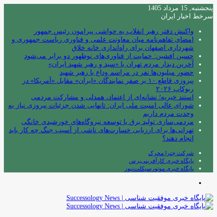
پنجشنبه, 15 مرداد 1405
سرخط اخبار ایران
واکنش دفتر رهبر انقلاب به حواشی پیرامون رئیس جمهور
امضای تفاهم‌نامه میان معاونت علمی و فناوری ریاست جمهوری و
شهرداری اصفهان برای راه‌اندازی خانه خلاق
حسین افشین: حمایت از فناوری‌های نوظهور دو برابر می‌شود
آخرین دیدار مردم تهران با «سید و رهبر شهید ایران»
حضور میلیون‌ها نفر در مراسم وداع با رهبر شهید
پیروزی قاطع ۱۰ بر صفر نمایندگان «ایران» مقابل «آمریکا» در
ربوکاپ ۲۰۲۶
استند خیریه؛ نشانه‌ای از اعتماد، همدلی و مشارکت مردمی
شورای عالی امنیت ملی ایران: تانهایی شدن جزئیات پیروزی نیاز به
وحدت مردم داریم
مردمی‌سازی تولید برق با توسعه نیروگاه‌های خورشیدی خانگی
تهرانی‌ها برای ارزیابی خسارت‌های ناشی از آسیب جنگ چه کار باید
انجام دهند؟
شرکت چترا محرک
پایگاه خبری کارآفرینی‌پرس
پایگاه خبری موتورسیکلت‌نیوز
منو