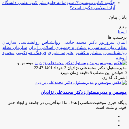
چگونه کتاب بنویسیم؟/ شیوه‌نامه جامع نشر کتب علمی دانشگاه
آزاد اسلامی چگونه است؟
پایان پیام/
منبع
ایسنا
برچسب ها
ایمان سرورپور
دکتر محمد حاتمی
روانشناس
روانشناسی
سازمان
نظام روان شناسی و مشاوره جمهوری اسلامی ایران
سازمان نظام
روانشناسی و مشاوره کشور
علیرضا شیری
فرهنگ هولاکویی
محمود
انوشه
موسس و
ارسال
مدیرمسئول: دکتر محمدعلی نژادیان
2 خرداد 1401 22:47
ایمیل
0
خواندن این مطلب 5 دقیقه زمان میبرد
اشتراک گذاری
چاپ
فیس
توئیتر
واتس
تلگرام
لینکدین
اشتراک
(X)
آپ
بوک
گذاری
موسس و مدیرمسئول: دکتر محمدعلی نژادیان
از
طریق
ایمیل
پایگاه خبری موفقیت‌شناسی | هدف ما امیدآفرینی در جامعه و ایجاد حس
خوب و مثبت است.
وبسایت
لینکدین
اینستاگرام