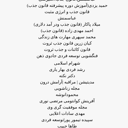
حمید یزدی(آموزش دوره پیشرفته قانون جذب)
قانون جذب و انرژی مثبت
عباسمنش
میلاد پاکار (قانون جذب ودر آمد دلاری)
احمد مهدی زاده (قانون جذب)
محمد سپهری مهارت های زندگی
کیان زرین قانون جذب ثروت
قانون کائنات و جذب ثروت
فنگشویی توسعه فردی جادوی ذهن
شهرام اسلامی
رشد فردی بهار یاری
دکتر نکته
مدیتیشن | مراقبه |آرامش درون
مجله زناشویی
محمودانوشه
آفرینش کوانتومی مرتضی نوری
مجله موفقیت گری وی
مهدی سادات اعلایی
سپیده تیمور پور|توسعه فردی
طاها حبیب