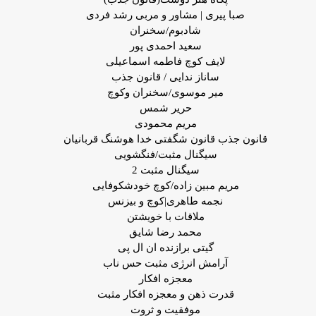
صبا پیری | مشاور و مربی رشد فردی
شادبوم/سخنران
سعید احمدی پور
لایف کوچ فاطمه اسماعیلی
ساناز ندایی / قانون جذب
میر موسوی/سخنران وکوچ
حریر شمس
مریم محمودی
قانون جذب قانون شگفتی خدا هوشنگ قربانیان
سیگنال مثبت/فنگشویی
سیگنال مثبت 2
مریم مبین زاده/کوچ خودشکوفایی
نجمه طاهری|کوچ و بیزنس
ملاقات با خویشتن
محمد رضا شایق
گیتی برازنده ان ال پی
آرامش انرژی مثبت حس ناب
معجزه افکار
قدرت ذهن و معجزه افکار مثبت
موفقیت و ثروت