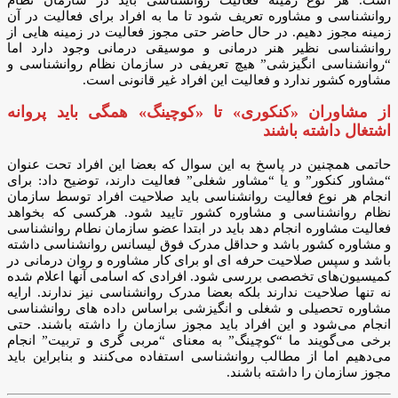
روانشناسی و مشاوره تعریف شود تا ما به افراد برای فعالیت در آن
زمینه مجوز دهیم. در حال حاضر حتی مجوز فعالیت در زمینه هایی از
روانشناسی نظیر هنر درمانی و موسیقی درمانی وجود دارد اما
“روانشناسی انگیزشی” هیچ تعریفی در سازمان نظام روانشناسی و
مشاوره کشور ندارد و فعالیت این افراد غیر قانونی است.
از مشاوران «کنکوری» تا «کوچینگ» همگی باید پروانه
اشتغال داشته باشند
حاتمی همچنین در پاسخ به این سوال که بعضا این افراد تحت عنوان
“مشاور کنکور” و یا “مشاور شغلی” فعالیت دارند، توضیح داد: برای
انجام هر نوع فعالیت روانشناسی باید صلاحیت افراد توسط سازمان
نظام روانشناسی و مشاوره کشور تایید شود. هرکسی که بخواهد
فعالیت مشاوره انجام دهد باید در ابتدا عضو سازمان نطام روانشناسی
و مشاوره کشور باشد و حداقل مدرک فوق لیسانس روانشناسی داشته
باشد و سپس صلاحیت حرفه ای او برای کار مشاوره و روان درمانی در
کمیسیون‌های تخصصی بررسی شود. افرادی که اسامی آنها اعلام شده
نه تنها صلاحیت ندارند بلکه بعضا مدرک روانشناسی نیز ندارند. ارایه
مشاوره تحصیلی و شغلی و انگیزشی براساس داده های روانشناسی
انجام می‌شود و این افراد باید مجوز سازمان را داشته باشند. حتی
برخی می‌گویند ما “کوچینگ” به معنای “مربی گری و تربیت” انجام
می‌دهیم اما از مطالب روانشناسی استفاده می‌کنند و بنابراین باید
مجوز سازمان را داشته باشند.