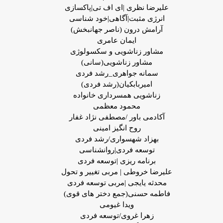
علیرضا نظری |ای اف تی|پاکسازی
انرژی مثبت|آگاهی|خود شناسی
آرامش درون (ناصر جهانبخش)
ایمان عامری
مشاور زناشویی و سکسولوژی
مشاور زناشویی(سانی)
سمانه جواهری_رشد فردی
امیربابکیان(رشد فردی)
زناشویی همسرداری خانواده
محمود معظمی
آکادمی باور /مصطفی نژاد غفار
روح انگیز امینی
بهزاد شهسواری/رشد فردی
توسعه فردی|روانشناسی
برنامه ریزی |توسعه فردی
علیرضا خروطی | مربی تغییر و تحول
محدثه یایجی |مربی توسعه فردی
فاطمه حسنی(جمع دختر های قوی)
ویدا غیومی
زهرا غروی/توسعه فردی