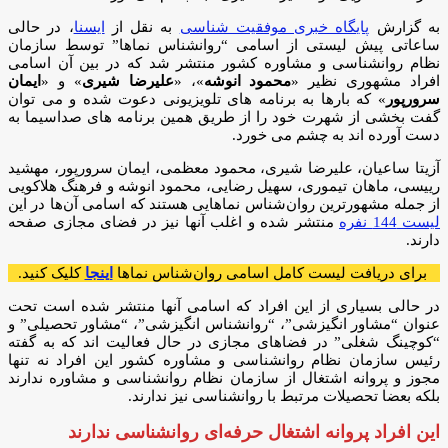
به گزارش
پایگاه خبری موفقیت شناسی
به نقل از
ایسنا
، در حالی
ساعاتی پیش لیستی از اسامی “روانشناس نماها” توسط سازمان
نظام روانشناسی و مشاوره کشور منتشر شد که در بین آن اسامی
افراد مشهوری نظیر «
محمود انوشه
»، «
علیرضا شیری
» و «
ایمان
سرورپور
» که بارها به برنامه های تلویزیونی دعوت شده و می توان
گفت بخشی از شهرت خود را از طریق همین برنامه های صداسیما به
دست آورده اند به چشم می خورد.
آزیتا ساعیان، علیرضا شیری، محمود معظمی، ایمان سرورپور، مهشید
رییسی، ماهان تیموری، سهیل رضایی، محمود انوشه و فرهنگ هلاکویی
از جمله مشهورترین روان‌شناس نماهایی هستند که اسامی آن‌ها در این
لیست 144 نفره
منتشر شده و اغلب آنها نیز در فضای مجازی صفحه
دارند.
برای دریافت لیست کامل اسامی روان‌شناس نماها
اینجا
کلیک کنید.
در حالی بسیاری از این افراد که اسامی آنها منتشر شده است تحت
عنوان “مشاور انگیزشی”، “روانشناس انگیزشی”، “مشاور تحصیلی” و
“کوچینگ شغلی” در فضاهای مجازی در حال فعالیت اند که به گفته
رئیس سازمان نظام روانشناسی و مشاوره کشور این افراد نه تنها
مجوز و پروانه اشتغال از سازمان نظام روانشناسی و مشاوره ندارند
بلکه بعضا تحصیلات مرتبط با روانشناسی نیز ندارند.
این افراد پروانه اشتغال حرفه‌ای روانشناسی ندارند