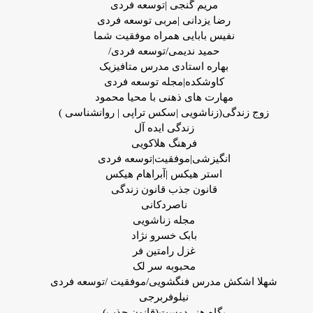
مریم گنجی |توسعه فردی
رضا یزدانی |مربی توسعه فردی
نفیس بابایی همراه موفقیت شما
حمید ندیمی/توسعه فردی/
بهاره استادی مدرس متافیزیک
کاوشکده|مجله توسعه فردی
مهارت های ذهنی با محیا محمود
زوج زندگی(زناشویی |سکس تراپی | روانشناسی )
زندگی ایده آل
فرهنگ هلاکویی
انگیزشی|موفقیت|توسعه فردی
استر هیکس |آبراهام هیکس
قانون جذب قانون زندگی
ناصردکانی
مجله زناشویی
بابک خسرو نژاد
غزل رامتین فر
محبوبه سر لک
شهلا اشکش مدرس فنگشویی/موفقیت /توسعه فردی
نیلوفربرجی
پگاه هنر دوست(قانون جذب)