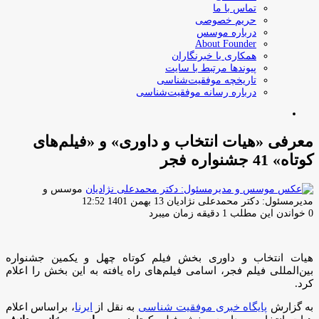
تماس با ما
حریم خصوصی
درباره موسس
About Founder
همکاری با خبرنگاران
پیوندها مرتبط با سایت
تاریخچه موفقیت‌شناسی
درباره رسانه موفقیت‌شناسی
جستجو
برای
معرفی «هیات انتخاب و داوری» و «فیلم‌های
کوتاه» 41 جشنواره فجر
موسس و
ارسال
مدیرمسئول: دکتر محمدعلی نژادیان
13 بهمن 1401 12:52
ایمیل
0
خواندن این مطلب 1 دقیقه زمان میبرد
هیات انتخاب و داوری بخش فیلم کوتاه چهل و یکمین جشنواره
بین‌المللی فیلم فجر، اسامی فیلم‌های راه یافته به این بخش را اعلام
کرد.
به گزارش
پایگاه خبری موفقیت شناسی
به نقل از
ایرنا
، براساس اعلام