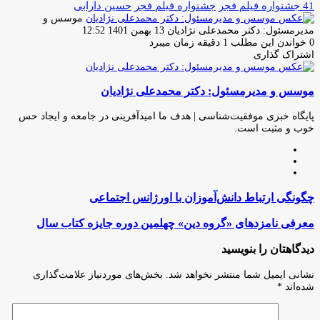
41 جشنواره فیلم فجر
جشنواره فیلم فجر
حسین دارابی
موسس و
ارسال
مدیرمسئول: دکتر محمدعلی نژادیان
13 بهمن 1401 12:52
ایمیل
0
خواندن این مطلب 1 دقیقه زمان میبرد
اشتراک گذاری
چاپ
فیس
توئیتر
واتس
تلگرام
لینکدین
اشتراک
(X)
آپ
بوک
گذاری
موسس و مدیرمسئول: دکتر محمدعلی نژادیان
از
طریق
ایمیل
پایگاه خبری موفقیت‌شناسی | هدف ما امیدآفرینی در جامعه و ایجاد حس
خوب و مثبت است.
وبسایت
لینکدین
اینستاگرام
چگونگی
چگونگی ارتباط دانش‌آموزان با اورژانس اجتماعی
ارتباط
دانش‌آموزان
معرفی
معرفی نامزدهای «گروه دین» چهلمین دوره جایزه کتاب سال
با
نامزدهای
اورژانس
«گروه
دیدگاهتان را بنویسید
اجتماعی
دین»
چهلمین
نشانی ایمیل شما منتشر نخواهد شد.
بخش‌های موردنیاز علامت‌گذاری
دوره
شده‌اند
*
جایزه
کتاب
سال