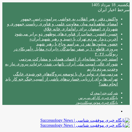
یکشنبه, 18 مرداد 1405
سرخط اخبار ایران
واکنش دفتر رهبر انقلاب به حواشی پیرامون رئیس جمهور
امضای تفاهم‌نامه میان معاونت علمی و فناوری ریاست جمهوری و
شهرداری اصفهان برای راه‌اندازی خانه خلاق
حسین افشین: حمایت از فناوری‌های نوظهور دو برابر می‌شود
آخرین دیدار مردم تهران با «سید و رهبر شهید ایران»
حضور میلیون‌ها نفر در مراسم وداع با رهبر شهید
پیروزی قاطع ۱۰ بر صفر نمایندگان «ایران» مقابل «آمریکا» در
ربوکاپ ۲۰۲۶
استند خیریه؛ نشانه‌ای از اعتماد، همدلی و مشارکت مردمی
شورای عالی امنیت ملی ایران: تانهایی شدن جزئیات پیروزی نیاز به
وحدت مردم داریم
مردمی‌سازی تولید برق با توسعه نیروگاه‌های خورشیدی خانگی
تهرانی‌ها برای ارزیابی خسارت‌های ناشی از آسیب جنگ چه کار باید
انجام دهند؟
شرکت چترا محرک
پایگاه خبری کارآفرینی‌پرس
پایگاه خبری موتورسیکلت‌نیوز
منو