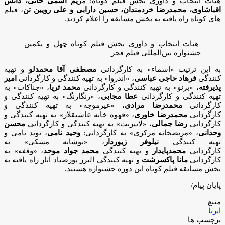
هیات انتخاب و داوری بخش فیلم کوتاه: مر
یم اسمی خانی، دانش
اقباشاوی، محمدرضا خردمندان، حسین دارابی و علی رویین تن
، فیلم
های کوتاه راه یافته به بخش مسابقه را اعلام کردند.
هیات انتخاب و داوری بخش فیلم کوتاه چهل و یکمین
جشنواره بین‌المللی فیلم فجر
به این ترتیب «اسماء» به کارگردانی
مصطفی آقا محمدلو
و تهیه
کنندگی
فرهاد حاجی عباسی
، «اندروا» به تهیه کنندگی و کارگردانی
امیر
پذیرفته
، «برنو» به تهیه کنندگی و کارگردانی
محمد ثریا
، «جناکات» به
تهیه کنندگی و کارگردانی
عطا مجابی
، «رنگارنگ» به تهیه کنندگی و
کارگردانی
محمدرضا مرادی
، «غیرموجه» به تهیه کنندگی و
کارگردانی
محمدرضا خاوری
، «قهوه خانه عاشیقلار» به تهیه کنندگی و
کارگردانی
رضا جمالی
، «لابیرنت» به تهیه کنندگی و کارگردانی
محسن
وحدانی
، «مریضخانه مرکزی» به کارگردانی:
وحید نامی
، نوید نامی و
تهیه کنندگی
نیلوفر زیوردار
، «نوشابه مشکی» به
کارگردانی
محمدپایدار
و تهیه کنندگی
محمد جواد موحد
، «وقفه» به
کارگردانی
مانا پاکسرشت
و تهیه کنندگی البرز پورصیاد آثار راه یافته به
بخش مسابقه فیلم کوتاه این دوره جشنواره هستند.
پایان پیام/
منبع
ایرنا
برچسب ها