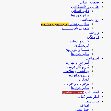
صفحه اصلی
علمی و دانشگاهی
علوم انسانی
سایر حوزه‌ها
روان‌شناسی
سازمان نظام
روان‌شناسی و مشاوره
سخن روان‌شناسان
ورزشی
فرهنگی
کتاب و ادبیات
گردشگری
سینما و تلویزیون
سایر حوزه‌ها
اجتماعی
آموزش و مهارت
کار و کارآفرینی
بهداشت و سلامت
زنان و خانواده
کودکان
نوجوانان و جوانان
سایر حوزه‌ها
انتشارات
موفقیت‌ شناسی
آمار نشر کتاب
درباره ما
اهداف
خط مشی