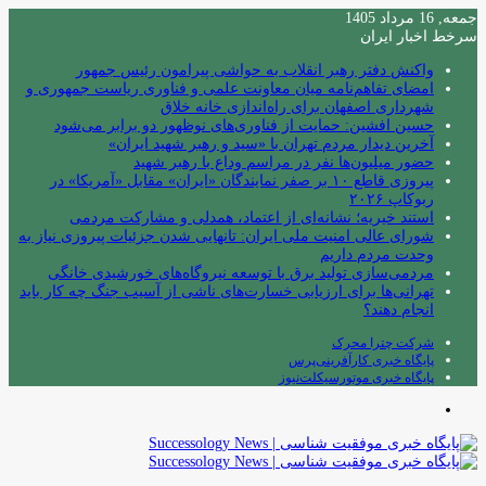
جمعه, 16 مرداد 1405
سرخط اخبار ایران
واکنش دفتر رهبر انقلاب به حواشی پیرامون رئیس جمهور
امضای تفاهم‌نامه میان معاونت علمی و فناوری ریاست جمهوری و
شهرداری اصفهان برای راه‌اندازی خانه خلاق
حسین افشین: حمایت از فناوری‌های نوظهور دو برابر می‌شود
آخرین دیدار مردم تهران با «سید و رهبر شهید ایران»
حضور میلیون‌ها نفر در مراسم وداع با رهبر شهید
پیروزی قاطع ۱۰ بر صفر نمایندگان «ایران» مقابل «آمریکا» در
ربوکاپ ۲۰۲۶
استند خیریه؛ نشانه‌ای از اعتماد، همدلی و مشارکت مردمی
شورای عالی امنیت ملی ایران: تانهایی شدن جزئیات پیروزی نیاز به
وحدت مردم داریم
مردمی‌سازی تولید برق با توسعه نیروگاه‌های خورشیدی خانگی
تهرانی‌ها برای ارزیابی خسارت‌های ناشی از آسیب جنگ چه کار باید
انجام دهند؟
شرکت چترا محرک
پایگاه خبری کارآفرینی‌پرس
پایگاه خبری موتورسیکلت‌نیوز
منو