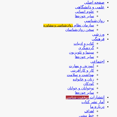
صفحه اصلی
علمی و دانشگاهی
علوم انسانی
سایر حوزه‌ها
روان‌شناسی
سازمان نظام
روان‌شناسی و مشاوره
سخن روان‌شناسان
ورزشی
فرهنگی
کتاب و ادبیات
گردشگری
سینما و تلویزیون
سایر حوزه‌ها
اجتماعی
آموزش و مهارت
کار و کارآفرینی
بهداشت و سلامت
زنان و خانواده
کودکان
نوجوانان و جوانان
سایر حوزه‌ها
انتشارات
موفقیت‌ شناسی
آمار نشر کتاب
درباره ما
اهداف
خط مشی