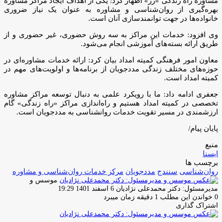
مشاوره راه زندگی «رُز» اظهار کرد: یکی از اهداف ایجاد مراکز مشاوره
بهره‌گیری از روان‌شناسی و مشاوره به عنوان یک نیاز ضروری
خانواده‌ها در جهت توانمندسازی آنان است.
وی افزود: خدمات این مراکز به سه روش حضوری، غیر حضوری و از
طریق ارائه بسته‌های آموزشی انجام می‌شود.
معاون امور فرهنگی کمیته‌ امداد بیان کرد: ارائه خدمات مشاوره‌ای در
حوزه‌های مختلف زندگی مددجویان از برنامه‌ها و اولویت‌های مهم در
کمیته امداد است.
جعفری ادامه داد: ما با رویکرد علمی به دنبال توسعه مراکز مشاوره
تخصصی در کمیته امداد هستیم و راه‌اندازی مراکز «راه زندگی» گام
ارزشمندی در مسیر تقویت خدمات روانشناسی به مددجویان است.
پایان پیام/
منبع
ایسنا
برچسب ها
روان‌شناسی
سنندج
مددجویان
مرکز خدمات روان‌شناسی و مشاوره
موسس و
ارسال
مدیرمسئول: دکتر محمدعلی نژادیان
6 اسفند 1401 19:29
ایمیل
0
خواندن این مطلب 1 دقیقه زمان میبرد
اشتراک گذاری
چاپ
فیس
توئیتر
واتس
تلگرام
لینکدین
اشتراک
(X)
آپ
بوک
گذاری