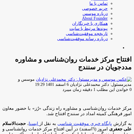
تماس با ما
حریم خصوصی
درباره موسس
About Founder
همکاری با خبرنگاران
پیوندها مرتبط با سایت
تاریخچه موفقیت‌شناسی
درباره رسانه موفقیت‌شناسی
جستجو
برای
افتتاح مرکز خدمات روان‌شناسی و مشاوره
مددجویان در سنندج
موسس و
ارسال
مدیرمسئول: دکتر محمدعلی نژادیان
6 اسفند 1401 19:29
ایمیل
0
خواندن این مطلب 1 دقیقه زمان میبرد
مرکز خدمات روان‌شناسی و مشاوره راه زندگی «رُز» با حضور معاون
امور فرهنگی کمیته امداد در سنندج افتتاح شد.
به گزارش
پایگاه خبری موفقیت شناسی
به نقل از
ایسنا
،
حجت‌الاسلام
علی جعفری
امروز (٦اسفند) در آیین افتتاح مرکز خدمات روانشناسی و