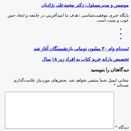
موسس و مدیرمسئول: دکتر محمدعلی نژادیان
از
طریق
ایمیل
پایگاه خبری موفقیت‌شناسی | هدف ما امیدآفرینی در جامعه و ایجاد حس
خوب و مثبت است.
وبسایت
لینکدین
اینستاگرام
ثبت‌نام
ثبت‌نام وام ۳۰ میلیون تومانی بازنشستگان آغاز شد
وام
۳۰
تخصیص
تخصیص یارانه خرید کتاب به افراد زیر ۱۸ سال
میلیون
یارانه
تومانی
خرید
دیدگاهتان را بنویسید
بازنشستگان
کتاب
آغاز
به
نشانی ایمیل شما منتشر نخواهد شد.
بخش‌های موردنیاز علامت‌گذاری
شد
افراد
شده‌اند
*
زیر
۱۸
سال
دیدگاه
*