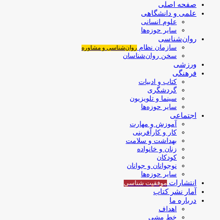
صفحه اصلی
علمی و دانشگاهی
علوم انسانی
سایر حوزه‌ها
روان‌شناسی
سازمان نظام
روان‌شناسی و مشاوره
سخن روان‌شناسان
ورزشی
فرهنگی
کتاب و ادبیات
گردشگری
سینما و تلویزیون
سایر حوزه‌ها
اجتماعی
آموزش و مهارت
کار و کارآفرینی
بهداشت و سلامت
زنان و خانواده
کودکان
نوجوانان و جوانان
سایر حوزه‌ها
انتشارات
موفقیت‌ شناسی
آمار نشر کتاب
درباره ما
اهداف
خط مشی