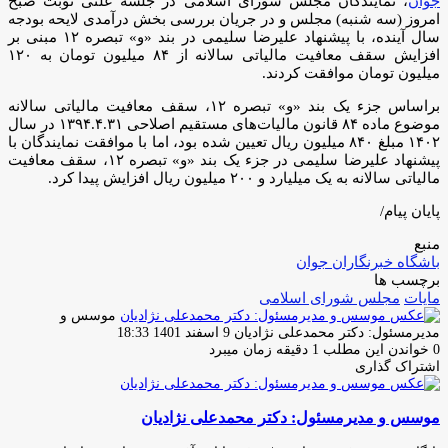
جوان
، نمایندگان مجلس شورای اسلامی در جلسه علنی نوبت صبح
امروز (سه شنبه) مجلس و در جریان بررسی بخش درآمدی لایحه بودجه
سال آینده، با پیشنهاد علیرضا سلیمی در بند «و» تبصره ۱۲ مبنی بر
افزایش سقف معافیت مالیاتی سالانه از ۸۴ میلیون تومان به ۱۲۰
میلیون تومان موافقت کردند.
براساس جزء یک بند «و» تبصره ۱۲، سقف معافیت مالیاتی سالانه
موضوع ماده ۸۴ قانون مالیات‌های مستقیم اصلاحی ۱۳۹۴.۴.۳۱ در سال
۱۴۰۲ مبلغ ۸۴۰ میلیون ریال تعیین شده بود، اما با موافقت نمایندگان با
پیشنهاد علیرضا سلیمی در جزء یک بند «و» تبصره ۱۲، سقف معافیت
مالیاتی سالانه به یک میلیارد و ۲۰۰ میلیون ریال افزایش پیدا کرد.
پایان پیام/
منبع
باشگاه خبرنگاران جوان
برچسب ها
مایات
مجلس شورای اسلامی
موسس و
ارسال
مدیرمسئول: دکتر محمدعلی نژادیان
9 اسفند 1401 18:33
ایمیل
0
خواندن این مطلب 1 دقیقه زمان میبرد
اشتراک گذاری
چاپ
فیس
توئیتر
واتس
تلگرام
لینکدین
اشتراک
(X)
آپ
بوک
گذاری
موسس و مدیرمسئول: دکتر محمدعلی نژادیان
از
طریق