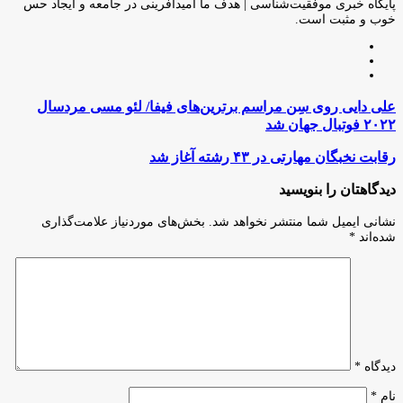
ایمیل
پایگاه خبری موفقیت‌شناسی | هدف ما امیدآفرینی در جامعه و ایجاد حس
خوب و مثبت است.
وبسایت
لینکدین
اینستاگرام
علی
علی دایی روی سِن مراسم برترین‌های فیفا/ لئو مسی مردسال
دایی
۲۰۲۲ فوتبال جهان شد
روی
سِن
رقابت
رقابت نخبگان مهارتی در ۴۳ رشته آغاز شد
مراسم
نخبگان
برترین‌های
مهارتی
دیدگاهتان را بنویسید
فیفا/
در
لئو
۴۳
نشانی ایمیل شما منتشر نخواهد شد.
بخش‌های موردنیاز علامت‌گذاری
مسی
رشته
شده‌اند
*
مردسال
آغاز
۲۰۲۲
شد
فوتبال
جهان
شد
دیدگاه
*
نام
*