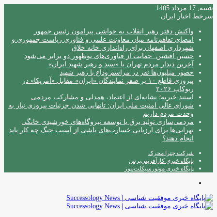
شنبه, 17 مرداد 1405
سرخط اخبار ایران
واکنش دفتر رهبر انقلاب به حواشی پیرامون رئیس جمهور
امضای تفاهم‌نامه میان معاونت علمی و فناوری ریاست جمهوری و
شهرداری اصفهان برای راه‌اندازی خانه خلاق
حسین افشین: حمایت از فناوری‌های نوظهور دو برابر می‌شود
آخرین دیدار مردم تهران با «سید و رهبر شهید ایران»
حضور میلیون‌ها نفر در مراسم وداع با رهبر شهید
پیروزی قاطع ۱۰ بر صفر نمایندگان «ایران» مقابل «آمریکا» در
ربوکاپ ۲۰۲۶
استند خیریه؛ نشانه‌ای از اعتماد، همدلی و مشارکت مردمی
شورای عالی امنیت ملی ایران: تانهایی شدن جزئیات پیروزی نیاز به
وحدت مردم داریم
مردمی‌سازی تولید برق با توسعه نیروگاه‌های خورشیدی خانگی
تهرانی‌ها برای ارزیابی خسارت‌های ناشی از آسیب جنگ چه کار باید
انجام دهند؟
شرکت چترا محرک
پایگاه خبری کارآفرینی‌پرس
پایگاه خبری موتورسیکلت‌نیوز
منو