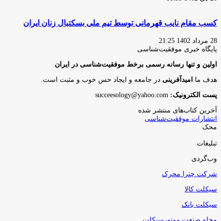
کسب مقام نایب قهرمانی توسط تیم ملی بسکتبال زنان ایران
28 مرداد 1402 21:25
پایگاه‌ خبری موفقیت‌شناسی
اولین و تنها رسانه رسمی برخط موفقیت‌شناسی در ایران
هدف ما
امیدآفرینی
در جامعه و ایجاد حس خوب و مثبت است.
پست الکترونیک:
succeesology@yahoo.com
آخرین کتاب‌های منتشر شده
انتشارات موفقیت‌شناسی
محک
تبلیغات
وب‌گردی
شرکت چترا محرک
سیکلت کالا
سیکلت بانک
مجله صنعت موتورسیکلت