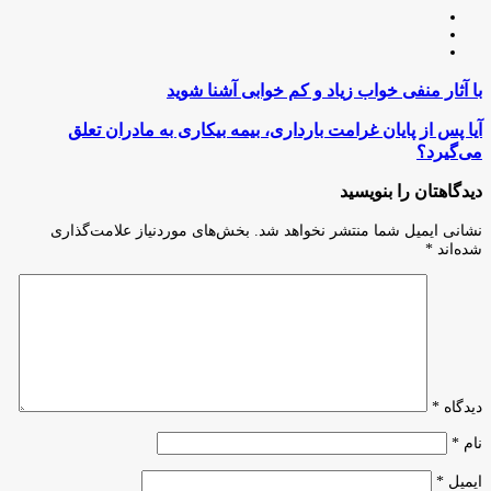
وبسایت
لینکدین
اینستاگرام
با
با آثار منفی خواب زیاد و کم خوابی آشنا شوید
آثار
منفی
آیا
آیا پس از پایان غرامت بارداری، بیمه بیکاری به مادران تعلق
خواب
پس
می‌گیرد؟
زیاد
از
و
پایان
دیدگاهتان را بنویسید
کم
غرامت
خوابی
بارداری،
نشانی ایمیل شما منتشر نخواهد شد.
بخش‌های موردنیاز علامت‌گذاری
آشنا
بیمه
شده‌اند
*
شوید
بیکاری
به
مادران
تعلق
می‌گیرد؟
دیدگاه
*
نام
*
ایمیل
*