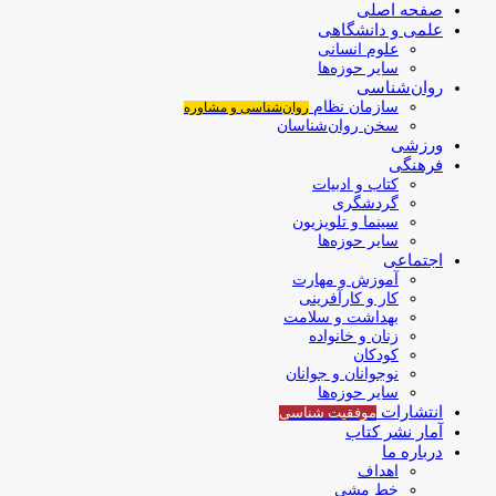
صفحه اصلی
علمی و دانشگاهی
علوم انسانی
سایر حوزه‌ها
روان‌شناسی
سازمان نظام
روان‌شناسی و مشاوره
سخن روان‌شناسان
ورزشی
فرهنگی
کتاب و ادبیات
گردشگری
سینما و تلویزیون
سایر حوزه‌ها
اجتماعی
آموزش و مهارت
کار و کارآفرینی
بهداشت و سلامت
زنان و خانواده
کودکان
نوجوانان و جوانان
سایر حوزه‌ها
انتشارات
موفقیت‌ شناسی
آمار نشر کتاب
درباره ما
اهداف
خط مشی