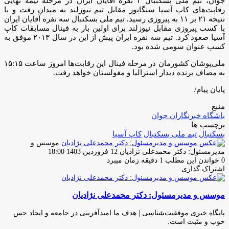
جوان، تیم ملی بسکتبال ۳ نفره آقایان ایران در مرحله نیمه نهایی
رقابت‌های کاپ آسیا سنگاپور مقابل تیم نیوزلند به میدان رفت و با
نتیجه ۲۱ بر ۱۱ به پیروزی رسید. تیم ملی بسکتبال سه نفره آقایان ایران
با کسب پیروزی مقابل نیوزلند برای اولین بار به فینال مسابقات کاپ
آسیا صعود کرد. تیم سه نفره ایران پیش از این در سال ۲۰۱۳ موفق به
کسب عنوان سومی شده بود.
ملی‌پوشان کشورمان در مرحله فینال این رقابت‌ها امروز ساعت ۱۵:۱۵
به مصاف برنده دیدار استرالیا و مغولستان خواهد رفت.
پایان پیام/
منبع
باشگاه خبرنگاران جوان
برچسب ها
بسکتبال
تیم ملی بسکتبال
کاپ آسیا
موسس و
ارسال
مدیرمسئول: دکتر محمدعلی نژادیان
12 فروردین 1403 18:00
ایمیل
0
خواندن این مطلب 1 دقیقه زمان میبرد
اشتراک گذاری
چاپ
فیس
توئیتر
واتس
تلگرام
لینکدین
اشتراک
(X)
آپ
بوک
گذاری
موسس و مدیرمسئول: دکتر محمدعلی نژادیان
از
طریق
ایمیل
پایگاه خبری موفقیت‌شناسی | هدف ما امیدآفرینی در جامعه و ایجاد حس
خوب و مثبت است.