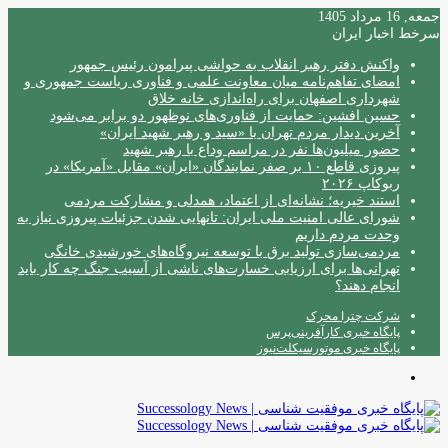
جمعه, 16 مرداد 1405
سرخط اخبار ایران
واکنش دفتر رهبر انقلاب به حواشی پیرامون رئیس جمهور
امضای تفاهم‌نامه میان معاونت علمی و فناوری ریاست جمهوری و
شهرداری اصفهان برای راه‌اندازی خانه خلاق
حسین افشین: حمایت از فناوری‌های نوظهور دو برابر می‌شود
آخرین دیدار مردم تهران با «سید و رهبر شهید ایران»
حضور میلیون‌ها نفر در مراسم وداع با رهبر شهید
پیروزی قاطع ۱۰ بر صفر نمایندگان «ایران» مقابل «آمریکا» در
ربوکاپ ۲۰۲۶
استند خیریه؛ نشانه‌ای از اعتماد، همدلی و مشارکت مردمی
شورای عالی امنیت ملی ایران: تانهایی شدن جزئیات پیروزی نیاز به
وحدت مردم داریم
مردمی‌سازی تولید برق با توسعه نیروگاه‌های خورشیدی خانگی
تهرانی‌ها برای ارزیابی خسارت‌های ناشی از آسیب جنگ چه کار باید
انجام دهند؟
شرکت چترا محرک
پایگاه خبری کارآفرینی‌پرس
پایگاه خبری موتورسیکلت‌نیوز
منو