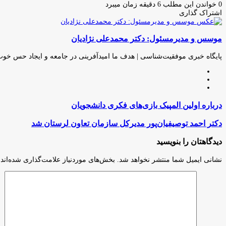
0
خواندن این مطلب 6 دقیقه زمان میبرد
اشتراک گذاری
چاپ
فیس
توئیتر
واتس
تلگرام
لینکدین
اشتراک
(X)
آپ
بوک
گذاری
موسس و مدیرمسئول: دکتر محمدعلی نژادیان
از
طریق
ایمیل
پایگاه خبری موفقیت‌شناسی | هدف ما امیدآفرینی در جامعه و ایجاد حس خو
وبسایت
لینکدین
اینستاگرام
درباره
درباره اولین المپیک بازی‌های فکری دانشجویان
اولین
المپیک
دکتر
دکتر احمد توصیفیان‌پور مدیرکل سازمان تعاون لرستان شد
بازی‌های
احمد
فکری
توصیفیان‌پور
دیدگاهتان را بنویسید
دانشجویان
مدیرکل
سازمان
نشانی ایمیل شما منتشر نخواهد شد.
بخش‌های موردنیاز علامت‌گذاری شده‌اند
تعاون
لرستان
شد