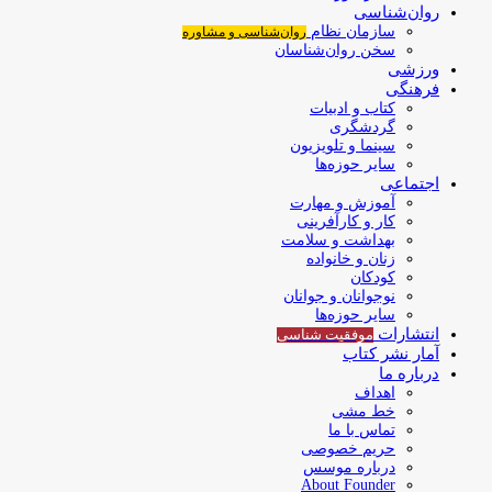
روان‌شناسی
سازمان نظام
روان‌شناسی و مشاوره
سخن روان‌شناسان
ورزشی
فرهنگی
کتاب و ادبیات
گردشگری
سینما و تلویزیون
سایر حوزه‌ها
اجتماعی
آموزش و مهارت
کار و کارآفرینی
بهداشت و سلامت
زنان و خانواده
کودکان
نوجوانان و جوانان
سایر حوزه‌ها
انتشارات
موفقیت‌ شناسی
آمار نشر کتاب
درباره ما
اهداف
خط مشی
تماس با ما
حریم خصوصی
درباره موسس
About Founder