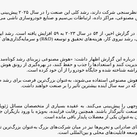
بر اساس این گزارش، حدود
وش مصنوعی، مراکز داده، ارتباطات بی‌سیم و صنایع خودروسازی ناشی می‌شو
شاخص اعتماد صنعت نیمه‌رسانا که توسط «KPMG» محاسبه می
 تحقیق و توسعه (R&D) و سرمایه‌گذاری‌های کلان مشهود است.
ک گیبسون، مدیر بخش فناوری، رسانه و مخابرات شرکت «KPMG»، درباره این گزارش اظهار داشت: «هوش
مدیریت کنند و استعدادها را جذب و حفظ کنند، در بهره‌گیری از رونق هوش
شه شناخته شده و جایگاه خودرو را از آن خود کرده است.
یکروپردازنده‌ها، از جمله پردازنده‌های گرافیکی (GPU) که در هوش مصنوعی استفاده می‌شوند، به‌عن
ند که در سه سال آینده بیشترین تأثیر را بر صنعت خواهند داشت.
هی را پیش‌بینی می‌کنند. به عقیده بسیاری از متخصصان مسائل ژئوپلیت
ت تأثیرگذار باشند. همچنین رقابت فزاینده، به‌ویژه با ورود بازیگران جدید
به‌عنوان یکی از معضلات پایدار باقی مانده است.
صادراتی و تحریم‌ها نیز در میان شرکت‌های بزرگ به‌عنوان بزرگ‌ترین ت
توسعه قابلیت‌های محلی و بین‌المللی است.