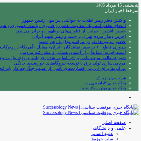
پنجشنبه, 15 مرداد 1405
سرخط اخبار ایران
واکنش دفتر رهبر انقلاب به حواشی پیرامون رئیس جمهور
امضای تفاهم‌نامه میان معاونت علمی و فناوری ریاست جمهوری و شهردا
حسین افشین: حمایت از فناوری‌های نوظهور دو برابر می‌شود
آخرین دیدار مردم تهران با «سید و رهبر شهید ایران»
حضور میلیون‌ها نفر در مراسم وداع با رهبر شهید
پیروزی قاطع ۱۰ بر صفر نمایندگان «ایران» مقابل «آمریکا» در ربوکاپ ۲۰۲۶
استند خیریه؛ نشانه‌ای از اعتماد، همدلی و مشارکت مردمی
شورای عالی امنیت ملی ایران: تانهایی شدن جزئیات پیروزی نیاز به و
مردمی‌سازی تولید برق با توسعه نیروگاه‌های خورشیدی خانگی
تهرانی‌ها برای ارزیابی خسارت‌های ناشی از آسیب جنگ چه کار باید انج
شرکت چترا محرک
پایگاه خبری کارآفرینی‌پرس
پایگاه خبری موتورسیکلت‌نیوز
منو
صفحه اصلی
علمی و دانشگاهی
علوم انسانی
سایر حوزه‌ها