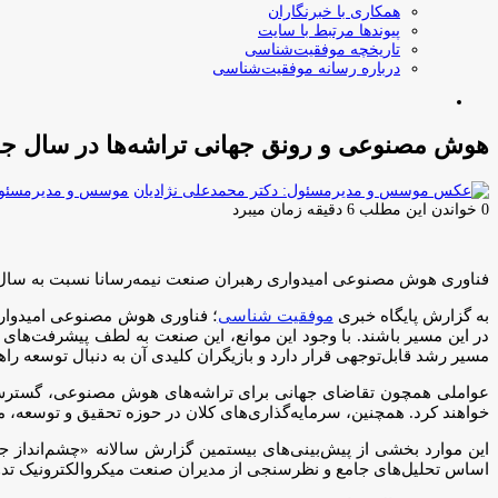
همکاری با خبرنگاران
پیوندها مرتبط با سایت
تاریخچه موفقیت‌شناسی
درباره رسانه موفقیت‌شناسی
جستجو
برای
هوش مصنوعی و رونق جهانی تراشه‌ها در سال جد
موسس و مدیرمسئول:
0
خواندن این مطلب 6 دقیقه زمان میبرد
فناوری هوش مصنوعی امیدواری رهبران صنعت نیمه‌رسانا نسبت به سال ۲۰۲۵ را افزایش داده است، اما چالش‌هایی نظیر مسائل ژئوپلیتیکی و حفظ استعدادها می‌توانند موانعی در این مسیر باش
به گزارش پایگاه خبری
موفقیت شناسی
در این مسیر باشند. با وجود این موانع، این صنعت به لطف پیشرفت‌های 
مسیر رشد قابل‌توجهی قرار دارد و بازیگران کلیدی آن به دنبال توسعه راه
عواملی همچون تقاضای جهانی برای تراشه‌های هوش مصنوعی، گسترش زیر
خواهند کرد. همچنین، سرمایه‌گذاری‌های کلان در حوزه تحقیق و توسعه، م
اساس تحلیل‌های جامع و نظرسنجی از مدیران صنعت میکروالکترونیک تدوین