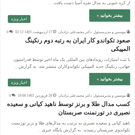
از کره جنوبی به مدال نقره آسیا دست یافت.…
بیشتر بخوانید »
اخبار ویژه
موسس و مدیرمسئول: دکتر محمدعلی نژادیان
17 اردیبهشت 1403 02:12
0
صعود تکواندو کار ایران به رتبه دوم رنکینگ
المپیکی
با ثبت امتیازات رویداد‌های بین المللی یک ماه اخیر توسط فدراسیون
جهانی، رنکینگ جدید المپیکی تکواندوکاران منتشر شد. به گزارش…
بیشتر بخوانید »
اخبار ویژه
موسس و مدیرمسئول: دکتر محمدعلی نژادیان
28 فروردین 1403 10:00
0
کسب مدال طلا و برنز توسط ناهید کیانی و سعیده
نصیری در تورنمنت صربستان
ناهید کیانی و سعیده نصیری به ترتیب به مدال‌های طلا و برنز تورنمنت
تکواندوی صربستان رسیدند. به گزارش پایگاه خبری…