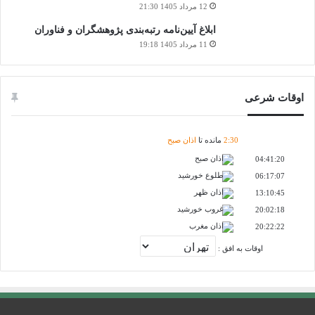
12 مرداد 1405 21:30
ابلاغ آیین‌نامه رتبه‌بندی پژوهشگران و فناوران
11 مرداد 1405 19:18
اوقات شرعی
30
:
2
مانده تا
اذان صبح
اذان صبح
04:41:20
طلوع خورشید
06:17:07
اذان ظهر
13:10:45
غروب خورشید
20:02:18
اذان مغرب
20:22:22
اوقات به افق :