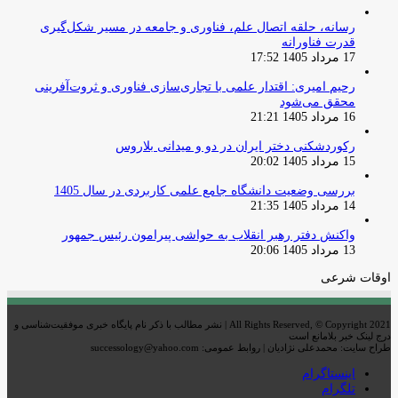
رسانه، حلقه اتصال علم، فناوری و جامعه در مسیر شکل‌گیری
قدرت فناورانه
17 مرداد 1405 17:52
رحیم امیری: اقتدار علمی با تجاری‌سازی فناوری و ثروت‌آفرینی
محقق می‌شود
16 مرداد 1405 21:21
رکوردشکنی دختر ایران در دو و میدانی بلاروس
15 مرداد 1405 20:02
بررسی وضعیت دانشگاه جامع علمی کاربردی در سال 1405
14 مرداد 1405 21:35
واکنش دفتر رهبر انقلاب به حواشی پیرامون رئیس جمهور
13 مرداد 1405 20:06
اوقات شرعی
All Rights Reserved, © Copyright 2021 | نشر مطالب با ذکر نام پایگاه خبری موفقیت‌شناسی و
درج لینک خبر بلامانع است
طراح سایت: محمدعلی نژادیان | روابط عمومی: successology@yahoo.com
اینستاگرام
تلگرام