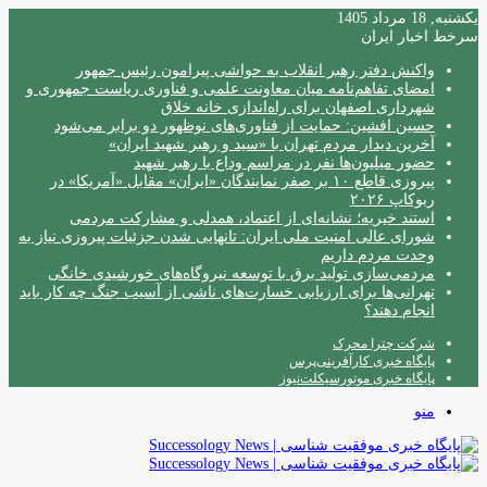
یکشنبه, 18 مرداد 1405
سرخط اخبار ایران
واکنش دفتر رهبر انقلاب به حواشی پیرامون رئیس جمهور
امضای تفاهم‌نامه میان معاونت علمی و فناوری ریاست جمهوری و
شهرداری اصفهان برای راه‌اندازی خانه خلاق
حسین افشین: حمایت از فناوری‌های نوظهور دو برابر می‌شود
آخرین دیدار مردم تهران با «سید و رهبر شهید ایران»
حضور میلیون‌ها نفر در مراسم وداع با رهبر شهید
پیروزی قاطع ۱۰ بر صفر نمایندگان «ایران» مقابل «آمریکا» در
ربوکاپ ۲۰۲۶
استند خیریه؛ نشانه‌ای از اعتماد، همدلی و مشارکت مردمی
شورای عالی امنیت ملی ایران: تانهایی شدن جزئیات پیروزی نیاز به
وحدت مردم داریم
مردمی‌سازی تولید برق با توسعه نیروگاه‌های خورشیدی خانگی
تهرانی‌ها برای ارزیابی خسارت‌های ناشی از آسیب جنگ چه کار باید
انجام دهند؟
شرکت چترا محرک
پایگاه خبری کارآفرینی‌پرس
پایگاه خبری موتورسیکلت‌نیوز
منو