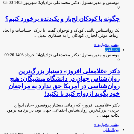
موسس و مدیرمسئول: دکتر محمدعلی نژادیان
3 شهریور 1403 03:00
0
چگونه با کودکان لج‌باز و یک‌دنده برخورد کنیم؟
یک روانشناس بالینی کودک و نوجوان گفت: با درک احساسات و ایجاد
ارتباط موثر، لجبازی کودکان را به همکاری تبدیل…
بیشتر بخوانید »
اجتماعی
موسس و مدیرمسئول: دکتر محمدعلی نژادیان
14 خرداد 1403 00:26
0
دکتر «غلامعلی افروز» دستیار بزرگ‌ترین
روان‌شناس جهان در دانشگاه میشیگان: هیچ
روان‌شناسی در آمریکا حق ندارد به مراجعان
خود بگوید ازدواج کنید یا نکنید!
دکتر «غلامعلی افروز» که زمانی دستیار پروفسور «جان ادوارد
جردن» بزرگ‌ترین روان‌شناس اجتماعی جهان بود، در برنامه برمودا
نکات مهمی…
بیشتر بخوانید »
بین‌المللی