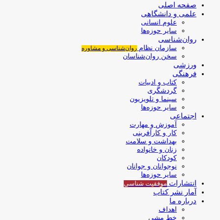
صفحه اصلی
علمی و دانشگاهی
علوم انسانی
سایر حوزه‌ها
روان‌شناسی
سازمان نظام
روان‌شناسی و مشاوره
سخن روان‌شناسان
ورزشی
فرهنگی
کتاب و ادبیات
گردشگری
سینما و تلویزیون
سایر حوزه‌ها
اجتماعی
آموزش و مهارت
کار و کارآفرینی
بهداشت و سلامت
زنان و خانواده
کودکان
نوجوانان و جوانان
سایر حوزه‌ها
انتشارات
موفقیت‌ شناسی
آمار نشر کتاب
درباره ما
اهداف
خط مشی