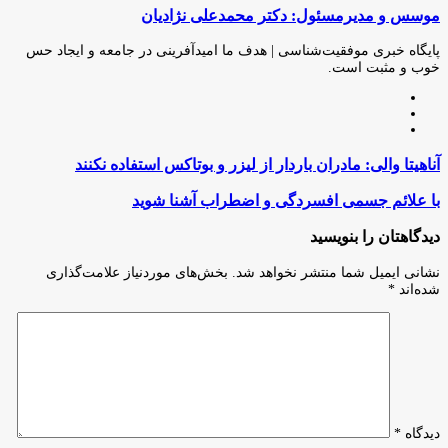
موسس و مدیرمسئول: دکتر محمدعلی نژادیان
از
طریق
ایمیل
پایگاه خبری موفقیت‌شناسی | هدف ما امیدآفرینی در جامعه و ایجاد حس
خوب و مثبت است.
وبسایت
لینکدین
اینستاگرام
آناهیتا
آناهیتا والی: مادران باردار از لیزر و بوتاکس استفاده نکنند
والی:
مادران
با
با علائم جسمی افسردگی و اضطراب آشنا شوید
باردار
علائم
از
جسمی
دیدگاهتان را بنویسید
لیزر
افسردگی
و
و
نشانی ایمیل شما منتشر نخواهد شد.
بخش‌های موردنیاز علامت‌گذاری
بوتاکس
اضطراب
شده‌اند
*
استفاده
آشنا
نکنند
شوید
دیدگاه
*