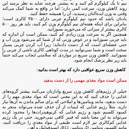
نیم تا یک کیلوگرم کم کنید و نه بیشتر. هرچند شاید به نظر برسد این
روند کاهش وزن، سرعت کمی دارد؛ اما در واقع به شما کمک می‌کند
وقتی به وزن ایده‌آلتان رسیدید، آن را همیشه حفظ کنید.
یادتان باشد که حدود نیم کیلوگرم چربی دارای ۳۵۰۰ کالری است؛
بنابراین برای اینکه هفته‌ای نیم کیلوگرم وزن کم کنید، باید هر روز ۵۰۰
کالری بیشتر از میزانی که می‌خورید بسوزانید.
همچنین اگر به سرعت وزن زیادی کم کنید، ممکن است آن اندازه که
باید چربی نسوزانید و در عوض وزنی که از شما کم می‌شود وزن آب و
حتی عضله‌ای است که از دست داده‌اید؛ زیرا آب کردن چربی بسیار
سخت است و شما نمی‌توانید در مدت کوتاهی کالری ناشی از چربی را
بسوزانید. کاهش وزن سریع در مواردی که سلامتی ایجاب می‌کند حتماً
باید زیر نظر پزشک انجام شود.
کاهش وزن سریع عواقبی دارد که بهتر است بدانید:
ممکن است مواد مغذی مهمی را از دست بدهید
خیلی از رژیم‌های کاهش وزن سریع وادارتان می‌کنند بیشتر گروه‌های
غذایی را حذف کنید که به این معنی است که مواد مغذی مهم را از
دست بدهید، مانند ویتامین‌ها و املاحی که برای سالم ماندن به آن‌ها نیاز
دارید. مثلاً رژیم غذایی که لبنیات از آن حذف شده می‌تواند منجر به
کمبود کلسیم شود و رژیم غذایی که کربوهیدرات‌ها را محدود کرده
می‌تواند به این معنا باشد که فیبر کافی نمی‌خورید. حتی در یک رژیم
غذایی کم‌کالری نیز لازم است طیفی از مواد مغذی را دریافت کنید،
مانند کلسیم، ویتامین D، ویتامین B12، اسیدفولیک و آهن.