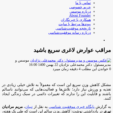
تماس با ما
حریم خصوصی
درباره موسس
About Founder
همکاری با خبرنگاران
پیوندها مرتبط با سایت
تاریخچه موفقیت‌شناسی
درباره رسانه موفقیت‌شناسی
جستجو
برای
مراقب عوارض لاغری سریع باشید
موسس و
ارسال
مدیرمسئول: دکتر محمدعلی نژادیان
22 بهمن 1400 16:00
ایمیل
0
خواندن این مطلب 4 دقیقه زمان میبرد
مشکل کاهش وزن سریع این است که معمولاً به تلاش خیلی زیادی در
تغذیه و ورزش نیاز دارد؛ تلاش‌ها و فعالیت‌هایی که می‌توانند ناسالم
باشند و قابلیت این را ندارند که تغییرات دائمی در سبک زندگی ایجاد
کنند.
به گزارش
پایگاه خبری موفقیت شناسی
به نقل از
تبیان
،
مریم مرادیان
نیری
در یادداشتی نوشت: کاهش وزن سالم این است که طی یک هفته،