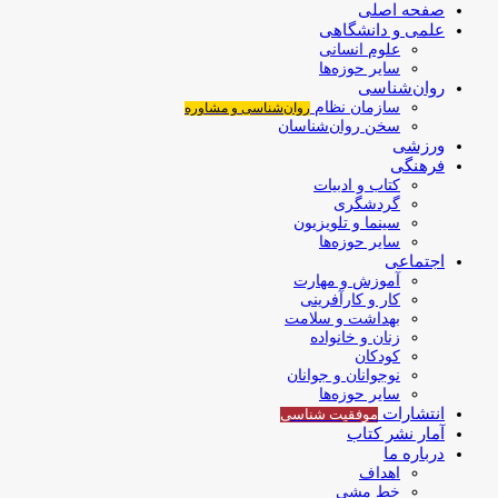
صفحه اصلی
علمی و دانشگاهی
علوم انسانی
سایر حوزه‌ها
روان‌شناسی
سازمان نظام
روان‌شناسی و مشاوره
سخن روان‌شناسان
ورزشی
فرهنگی
کتاب و ادبیات
گردشگری
سینما و تلویزیون
سایر حوزه‌ها
اجتماعی
آموزش و مهارت
کار و کارآفرینی
بهداشت و سلامت
زنان و خانواده
کودکان
نوجوانان و جوانان
سایر حوزه‌ها
انتشارات
موفقیت‌ شناسی
آمار نشر کتاب
درباره ما
اهداف
خط مشی