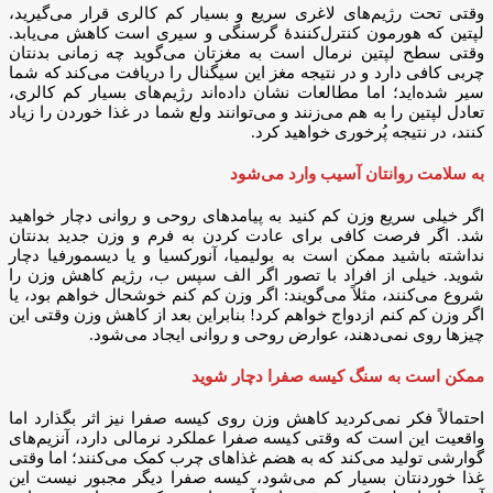
وقتی تحت رژیم‌های لاغری سریع و بسیار کم کالری قرار می‌گیرید،
لپتین که هورمون کنترل‌کنندهٔ گرسنگی و سیری است کاهش می‌یابد.
وقتی سطح لپتین نرمال است به مغزتان می‌گوید چه زمانی بدنتان
چربی کافی دارد و در نتیجه مغز این سیگنال را دریافت می‌کند که شما
سیر شده‌اید؛ اما مطالعات نشان داده‌اند رژیم‌های بسیار کم کالری،
تعادل لپتین را به هم می‌زنند و می‌توانند ولع شما در غذا خوردن را زیاد
کنند، در نتیجه پُرخوری خواهید کرد.
به سلامت روانتان آسیب وارد می‌شود
اگر خیلی سریع وزن کم کنید به پیامدهای روحی و روانی دچار خواهید
شد. اگر فرصت کافی برای عادت کردن به فرم و وزن جدید بدنتان
نداشته باشید ممکن است به بولیمیا، آنورکسیا و یا دیسمورفیا دچار
شوید. خیلی از افراد با تصور اگر الف سپس ب، رژیم کاهش وزن را
شروع می‌کنند، مثلاً می‌گویند: اگر وزن کم کنم خوشحال خواهم بود، یا
اگر وزن کم کنم ازدواج خواهم کرد! بنابراین بعد از کاهش وزن وقتی این
چیزها روی نمی‌دهند، عوارض روحی و روانی ایجاد می‌شود.
ممکن است به سنگ کیسه صفرا دچار شوید
احتمالاً فکر نمی‌کردید کاهش وزن روی کیسه صفرا نیز اثر بگذارد اما
واقعیت این است که وقتی کیسه صفرا عملکرد نرمالی دارد، آنزیم‌های
گوارشی تولید می‌کند که به هضم غذاهای چرب کمک می‌کنند؛ اما وقتی
غذا خوردنتان بسیار کم می‌شود، کیسه صفرا دیگر مجبور نیست این