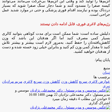
آنزیم‌ها را تولید کند و وقتی این آنزیم‌ها بی‌حرکت می‌مانند می‌توانند
کیسه صفرا را مسدود کنند و شما دچار سنگ صفرا شوید که بسیار
دردناک بوده و نیازمند اقدام فوری پزشکی و حتی در موارد شدید عمل
جراحی است.
رژیم‌های لاغری فوری، قابل ادامه دادن نیستند
دلیلش ساده است: شما ممکن است برای مدت کوتاهی بتوانید کالری
بسیار کمی مصرف کنید اما اگر هدفتان این باشد که وزن
کاهش‌یافته‌تان را حفظ کنید، به‌مرور لازم است بیشتر و بیشتر تلاش
کنید تا مقدار کمی وزن کم کنید و بنابراین خیلی زود خسته شده و دست
از هدفتان خواهید کشید.
پایان پیام/
منبع
تبیان
برچسب ها
عوارض لاغری سریع
کاهش وزن
کاهش وزن سریع
لاغری
مریم مرادیان
نیری
موسس و
ارسال
مدیرمسئول: دکتر محمدعلی نژادیان
22 بهمن 1400 16:00
ایمیل
0
خواندن این مطلب 4 دقیقه زمان میبرد
اشتراک گذاری
چاپ
فیس
توئیتر
واتس
تلگرام
لینکدین
اشتراک
(X)
آپ
بوک
گذاری