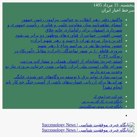
پنجشنبه, 15 مرداد 1405
سرخط اخبار ایران
واکنش دفتر رهبر انقلاب به حواشی پیرامون رئیس جمهور
امضای تفاهم‌نامه میان معاونت علمی و فناوری ریاست جمهوری و
شهرداری اصفهان برای راه‌اندازی خانه خلاق
حسین افشین: حمایت از فناوری‌های نوظهور دو برابر می‌شود
آخرین دیدار مردم تهران با «سید و رهبر شهید ایران»
حضور میلیون‌ها نفر در مراسم وداع با رهبر شهید
پیروزی قاطع ۱۰ بر صفر نمایندگان «ایران» مقابل «آمریکا» در
ربوکاپ ۲۰۲۶
استند خیریه؛ نشانه‌ای از اعتماد، همدلی و مشارکت مردمی
شورای عالی امنیت ملی ایران: تانهایی شدن جزئیات پیروزی نیاز به
وحدت مردم داریم
مردمی‌سازی تولید برق با توسعه نیروگاه‌های خورشیدی خانگی
تهرانی‌ها برای ارزیابی خسارت‌های ناشی از آسیب جنگ چه کار باید
انجام دهند؟
شرکت چترا محرک
پایگاه خبری کارآفرینی‌پرس
پایگاه خبری موتورسیکلت‌نیوز
منو