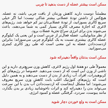
ممکن است بیشتر عضله از دست بدهید تا چربی
مطمئناً دوست دارید کاهش وزنتان از بافت چربی باشد، نه عضله.
هیچ‌کس از داشتن تودهٔ عضلانی بیشتر شاکی نیست؛ اما اگر خیلی
سریع کالری بسوزانید، از تودهٔ عضلانی‌تان نیز کم خواهد شد. رژیم‌های
لاغری که اجازهٔ مصرف کالری بسیار کمی به شما می‌دهند، باعث
می‌شوند بدن برای انرژی سراغ تجزیهٔ عضلات برود.
از نظر متابولیکی، عضله فعال‌تر از چربی است و این یعنی یک کیلوگرم
عضله کالری بیشتری نسبت به یک کیلوگرم چربی می‌سوزاند؛ بنابراین
ازدست‌دادن عضله به این معنی است که طی روز کالری کمتری
می‌سوزانید.
ممکن است بدنتان واقعاً دهیدراته شود
معمولاً طی دو هفتهٔ اول رژیم لاغری، کاهش وزن سریع‌تری دارید و این
ناشی از وزن آبی است که از دست می‌دهید. خصوصاً در رژیم‌های کم
کربوهیدرات، افراد، آب زیادی از بدن از دست می‌دهند و به همین دلیل
است که رژیم‌های کتوژنیک اغلب بابت کاهش وزن سریع معروف
می‌شوند؛ اما مشکل اینجاست که ازدست‌دادن آب بدن با این سرعت
می‌تواند بدن را دهیدراته کند و اثرات ناخوشانید زیادی بر بدن بگذارد،
مانند یبوست، سردرد، گرفتگی عضله و کمبود انرژی.
ممکن است به ولع خوردن دچار شوید