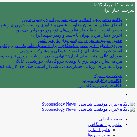
پنجشنبه, 15 مرداد 1405
سرخط اخبار ایران
واکنش دفتر رهبر انقلاب به حواشی پیرامون رئیس جمهور
امضای تفاهم‌نامه میان معاونت علمی و فناوری ریاست جمهوری و شهردا
حسین افشین: حمایت از فناوری‌های نوظهور دو برابر می‌شود
آخرین دیدار مردم تهران با «سید و رهبر شهید ایران»
حضور میلیون‌ها نفر در مراسم وداع با رهبر شهید
پیروزی قاطع ۱۰ بر صفر نمایندگان «ایران» مقابل «آمریکا» در ربوکاپ ۲۰۲۶
استند خیریه؛ نشانه‌ای از اعتماد، همدلی و مشارکت مردمی
شورای عالی امنیت ملی ایران: تانهایی شدن جزئیات پیروزی نیاز به و
مردمی‌سازی تولید برق با توسعه نیروگاه‌های خورشیدی خانگی
تهرانی‌ها برای ارزیابی خسارت‌های ناشی از آسیب جنگ چه کار باید انج
شرکت چترا محرک
پایگاه خبری کارآفرینی‌پرس
پایگاه خبری موتورسیکلت‌نیوز
منو
صفحه اصلی
علمی و دانشگاهی
علوم انسانی
سایر حوزه‌ها