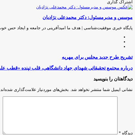
اشتراک گذاری
چاپ
فیس
توئیتر
واتس
تلگرام
لینکدین
اشتراک
(X)
آپ
بوک
گذاری
موسس و مدیرمسئول: دکتر محمدعلی نژادیان
از
طریق
ایمیل
پایگاه خبری موفقیت‌شناسی | هدف ما امیدآفرینی در جامعه و ایجاد حس خو
وبسایت
لینکدین
اینستاگرام
تشریح
تشریح طرح جدید مجلس برای مهریه
طرح
جدید
درباره
درباره مجتمع تحقیقاتی شهدای جهاد دانشگاهی، قلب تپنده‌ «قطب عل
مجلس
مجتمع
برای
تحقیقاتی
دیدگاهتان را بنویسید
مهریه
شهدای
جهاد
نشانی ایمیل شما منتشر نخواهد شد.
بخش‌های موردنیاز علامت‌گذاری شده‌اند
دانشگاهی،
قلب
تپنده‌
«قطب
علم
و
فناوری»
کشور
دیدگاه
*