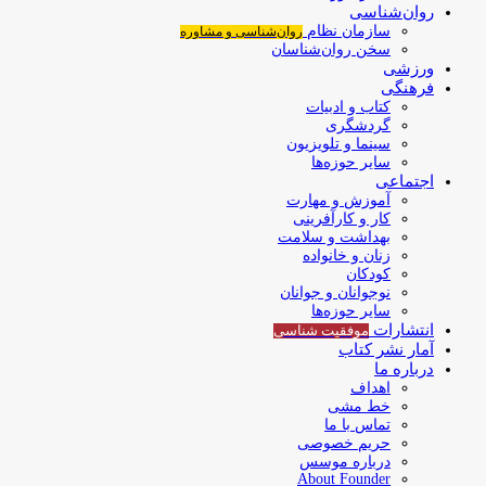
روان‌شناسی
سازمان نظام
روان‌شناسی و مشاوره
سخن روان‌شناسان
ورزشی
فرهنگی
کتاب و ادبیات
گردشگری
سینما و تلویزیون
سایر حوزه‌ها
اجتماعی
آموزش و مهارت
کار و کارآفرینی
بهداشت و سلامت
زنان و خانواده
کودکان
نوجوانان و جوانان
سایر حوزه‌ها
انتشارات
موفقیت‌ شناسی
آمار نشر کتاب
درباره ما
اهداف
خط مشی
تماس با ما
حریم خصوصی
درباره موسس
About Founder