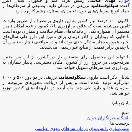
جوان
،
مهدی عباسی
رئیس پارک علم و فناوری استان البرز
گفت:
سیکلوفسفامید
تزریقی در درمان طیف وسیعی از سرطان‌ها از
جمله انواع سرطان‌های خون، تخمدان، پستان، چشم کاربرد دارد.
تاکنون ۱۰۰ درصد نیاز کشور به این داروی پرمصرف از طریق واردات
تامین می‌شده است که علاوه بر ارزبری بالا، کمبود و عدم امکان تامین
مستمر آن همواره یکی از دغدغه‌های نظام سلامت و بیماران بوده است
تا جایی که بیماران و کادر درمان برای تامین این دارو طی سال‌های
اخیر، همواره دچار مشکل جدی بوده اند و در مواقعی ناچار به تامین آن
با چندین برابر قیمت از منابع غیر رسمی می‌شدند.
با تولید این محصول برای نخستین بار در کشور، از این پس ضمن
صرفه‌جویی در خروج ارز از کشور، امکان دسترسی پایدار بیماران به
این داروی ضد سرطان تسهیل خواهد شد.
شایان ذکر است داروی
سیکلوفسفامید
تزریقی در دو دوز ۵۰۰ و ۱۰۰۰
میلی‌گرم تولید شده است و پس از دریافت مجوز‌های مربوطه از
سازمان غذا و دارو طی چند ماه آینده در داروخانه‌های کشور توزیع
خواهد شد.
پایان پیام/
منبع
باشگاه خبرنگاران جوان
برچسب ها
بومی‌سازی
دانش‌بنیان‌
درمان سرطان
مهدی عباسی