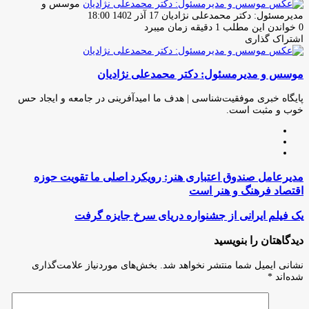
موسس و
ارسال
مدیرمسئول: دکتر محمدعلی نژادیان
17 آذر 1402 18:00
ایمیل
0
خواندن این مطلب 1 دقیقه زمان میبرد
اشتراک گذاری
چاپ
فیس
توئیتر
واتس
تلگرام
لینکدین
اشتراک
(X)
آپ
بوک
گذاری
موسس و مدیرمسئول: دکتر محمدعلی نژادیان
از
طریق
ایمیل
پایگاه خبری موفقیت‌شناسی | هدف ما امیدآفرینی در جامعه و ایجاد حس
خوب و مثبت است.
وبسایت
لینکدین
اینستاگرام
مديرعامل
مديرعامل صندوق اعتباری هنر: رویکرد اصلی ما تقویت حوزه
صندوق
اقتصاد فرهنگ و هنر است
اعتباری
هنر:
یک
یک فیلم ایرانی از جشنواره دریای سرخ جایزه گرفت
رویکرد
فیلم
اصلی
ایرانی
دیدگاهتان را بنویسید
ما
از
تقویت
جشنواره
نشانی ایمیل شما منتشر نخواهد شد.
بخش‌های موردنیاز علامت‌گذاری
حوزه
دریای
شده‌اند
*
اقتصاد
سرخ
فرهنگ
جایزه
و
گرفت