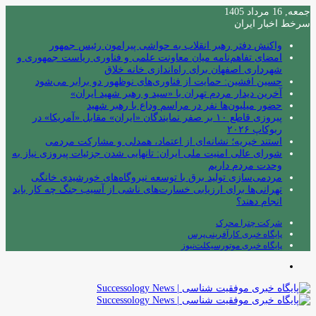
جمعه, 16 مرداد 1405
سرخط اخبار ایران
واکنش دفتر رهبر انقلاب به حواشی پیرامون رئیس جمهور
امضای تفاهم‌نامه میان معاونت علمی و فناوری ریاست جمهوری و
شهرداری اصفهان برای راه‌اندازی خانه خلاق
حسین افشین: حمایت از فناوری‌های نوظهور دو برابر می‌شود
آخرین دیدار مردم تهران با «سید و رهبر شهید ایران»
حضور میلیون‌ها نفر در مراسم وداع با رهبر شهید
پیروزی قاطع ۱۰ بر صفر نمایندگان «ایران» مقابل «آمریکا» در
ربوکاپ ۲۰۲۶
استند خیریه؛ نشانه‌ای از اعتماد، همدلی و مشارکت مردمی
شورای عالی امنیت ملی ایران: تانهایی شدن جزئیات پیروزی نیاز به
وحدت مردم داریم
مردمی‌سازی تولید برق با توسعه نیروگاه‌های خورشیدی خانگی
تهرانی‌ها برای ارزیابی خسارت‌های ناشی از آسیب جنگ چه کار باید
انجام دهند؟
شرکت چترا محرک
پایگاه خبری کارآفرینی‌پرس
پایگاه خبری موتورسیکلت‌نیوز
منو