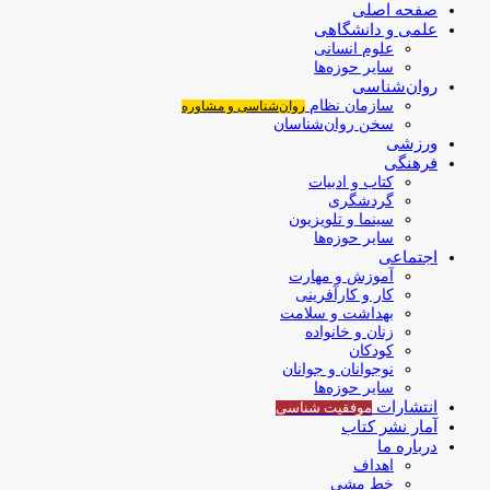
صفحه اصلی
علمی و دانشگاهی
علوم انسانی
سایر حوزه‌ها
روان‌شناسی
سازمان نظام
روان‌شناسی و مشاوره
سخن روان‌شناسان
ورزشی
فرهنگی
کتاب و ادبیات
گردشگری
سینما و تلویزیون
سایر حوزه‌ها
اجتماعی
آموزش و مهارت
کار و کارآفرینی
بهداشت و سلامت
زنان و خانواده
کودکان
نوجوانان و جوانان
سایر حوزه‌ها
انتشارات
موفقیت‌ شناسی
آمار نشر کتاب
درباره ما
اهداف
خط مشی