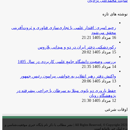
سایت محمدعلی نژادیان
نوشته های تازه
رحیم امیری: اقتدار علمی با تجاری‌سازی فناوری و ثروت‌آفرینی
محقق می‌شود
16 مرداد 1405 21:21
رکوردشکنی دختر ایران در دو و میدانی بلاروس
15 مرداد 1405 20:02
بررسی وضعیت دانشگاه جامع علمی کاربردی در سال 1405
14 مرداد 1405 21:35
واکنش دفتر رهبر انقلاب به حواشی پیرامون رئیس جمهور
13 مرداد 1405 20:06
حفظ باروری دو بانوی مبتلا به سرطان با جراحی پیشرفته در
پژوهشگاه رویان
12 مرداد 1405 21:30
اوقات شرعی
All Rights Reserved, © Copyright 2021 | نشر مطالب با ذکر نام پایگاه خبری موفقیت‌شناسی و
درج لینک خبر بلامانع است