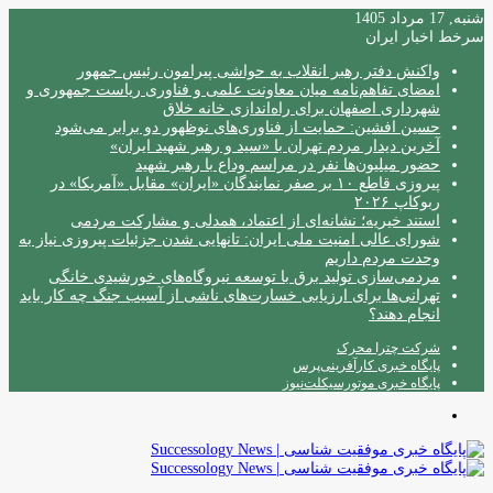
شنبه, 17 مرداد 1405
سرخط اخبار ایران
واکنش دفتر رهبر انقلاب به حواشی پیرامون رئیس جمهور
امضای تفاهم‌نامه میان معاونت علمی و فناوری ریاست جمهوری و
شهرداری اصفهان برای راه‌اندازی خانه خلاق
حسین افشین: حمایت از فناوری‌های نوظهور دو برابر می‌شود
آخرین دیدار مردم تهران با «سید و رهبر شهید ایران»
حضور میلیون‌ها نفر در مراسم وداع با رهبر شهید
پیروزی قاطع ۱۰ بر صفر نمایندگان «ایران» مقابل «آمریکا» در
ربوکاپ ۲۰۲۶
استند خیریه؛ نشانه‌ای از اعتماد، همدلی و مشارکت مردمی
شورای عالی امنیت ملی ایران: تانهایی شدن جزئیات پیروزی نیاز به
وحدت مردم داریم
مردمی‌سازی تولید برق با توسعه نیروگاه‌های خورشیدی خانگی
تهرانی‌ها برای ارزیابی خسارت‌های ناشی از آسیب جنگ چه کار باید
انجام دهند؟
شرکت چترا محرک
پایگاه خبری کارآفرینی‌پرس
پایگاه خبری موتورسیکلت‌نیوز
منو