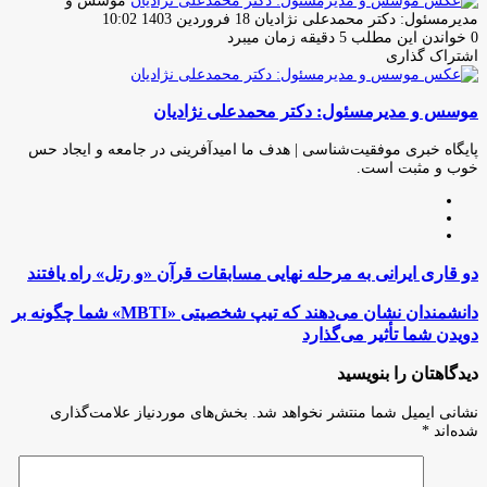
موسس و
ارسال
مدیرمسئول: دکتر محمدعلی نژادیان
18 فروردین 1403 10:02
ایمیل
0
خواندن این مطلب 5 دقیقه زمان میبرد
اشتراک گذاری
چاپ
فیس
توئیتر
واتس
تلگرام
لینکدین
اشتراک
(X)
آپ
بوک
گذاری
موسس و مدیرمسئول: دکتر محمدعلی نژادیان
از
طریق
ایمیل
پایگاه خبری موفقیت‌شناسی | هدف ما امیدآفرینی در جامعه و ایجاد حس
خوب و مثبت است.
وبسایت
لینکدین
اینستاگرام
دو
دو قاری ایرانی به مرحله نهایی مسابقات قرآن «و رتل» راه یافتند
قاری
ایرانی
دانشمندان
دانشمندان نشان می‌دهند که تیپ شخصیتی «MBTI» شما چگونه بر
به
نشان
دویدن شما تأثیر می‌گذارد
مرحله
می‌دهند
نهایی
که
دیدگاهتان را بنویسید
مسابقات
تیپ
قرآن
شخصیتی
نشانی ایمیل شما منتشر نخواهد شد.
بخش‌های موردنیاز علامت‌گذاری
«و
«MBTI»
شده‌اند
*
رتل»
شما
راه
چگونه
یافتند
بر