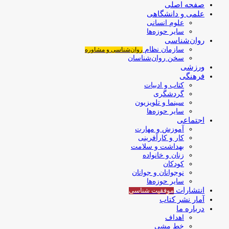
صفحه اصلی
علمی و دانشگاهی
علوم انسانی
سایر حوزه‌ها
روان‌شناسی
سازمان نظام
روان‌شناسی و مشاوره
سخن روان‌شناسان
ورزشی
فرهنگی
کتاب و ادبیات
گردشگری
سینما و تلویزیون
سایر حوزه‌ها
اجتماعی
آموزش و مهارت
کار و کارآفرینی
بهداشت و سلامت
زنان و خانواده
کودکان
نوجوانان و جوانان
سایر حوزه‌ها
انتشارات
موفقیت‌ شناسی
آمار نشر کتاب
درباره ما
اهداف
خط مشی