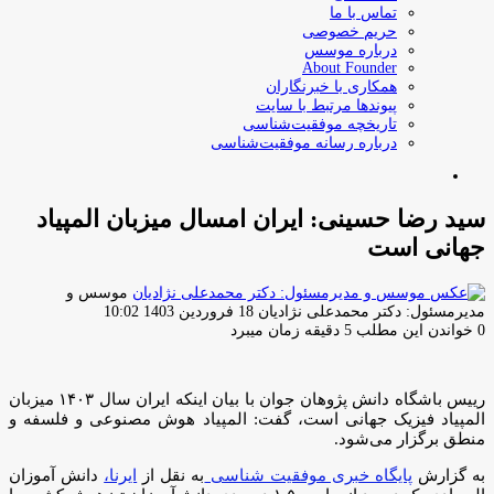
تماس با ما
حریم خصوصی
درباره موسس
About Founder
همکاری با خبرنگاران
پیوندها مرتبط با سایت
تاریخچه موفقیت‌شناسی
درباره رسانه موفقیت‌شناسی
جستجو
برای
سید رضا حسینی: ایران امسال میزبان المپیاد
جهانی است
موسس و
ارسال
مدیرمسئول: دکتر محمدعلی نژادیان
18 فروردین 1403 10:02
ایمیل
0
خواندن این مطلب 5 دقیقه زمان میبرد
رییس باشگاه دانش پژوهان جوان با بیان اینکه ایران سال ۱۴۰۳ میزبان
المپیاد فیزیک جهانی است، گفت: المپیاد هوش مصنوعی و فلسفه و
منطق برگزار می‌شود.
به گزارش
پایگاه خبری موفقیت شناسی
به نقل از
ایرنا،
دانش آموزان